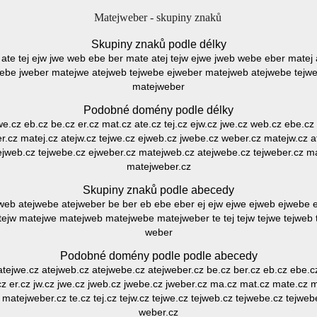
Matejweber - skupiny znaků
Skupiny znaků podle délky
t ate tej ejw jwe web ebe ber mate atej tejw ejwe jweb webe eber matej
webe jweber matejwe atejweb tejwebe ejweber matejweb atejwebe tejw
matejweber
Podobné domény podle délky
 we.cz eb.cz be.cz er.cz mat.cz ate.cz tej.cz ejw.cz jwe.cz web.cz ebe.cz 
r.cz matej.cz atejw.cz tejwe.cz ejweb.cz jwebe.cz weber.cz matejw.cz a
ejweb.cz tejwebe.cz ejweber.cz matejweb.cz atejwebe.cz tejweber.cz m
matejweber.cz
Skupiny znaků podle abecedy
ejweb atejwebe atejweber be ber eb ebe eber ej ejw ejwe ejweb ejwebe 
ejw matejwe matejweb matejwebe matejweber te tej tejw tejwe tejweb
weber
Podobné domény podle podle abecedy
z atejwe.cz atejweb.cz atejwebe.cz atejweber.cz be.cz ber.cz eb.cz ebe.cz
z er.cz jw.cz jwe.cz jweb.cz jwebe.cz jweber.cz ma.cz mat.cz mate.cz 
atejweber.cz te.cz tej.cz tejw.cz tejwe.cz tejweb.cz tejwebe.cz tejwe
weber.cz