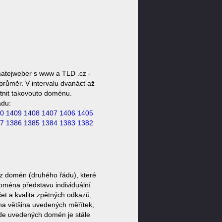
atejweber s www a TLD .cz -
růměr. V intervalu dvanáct až
stnit takovouto doménu.
ádu:
0
1409
1408
1407
1406
1405
7
1386
1385
1384
1383
1382
z domén (druhého řádu), které
doména představu individuální
et a kvalita zpětných odkazů,
ěna většina uvedených měřítek,
zde uvedených domén je stále