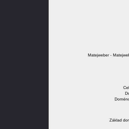
Matejweber - Matejweb
Ce
Do
Doménov
Základ do