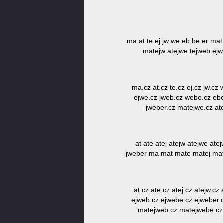
ma at te ej jw we eb be er ma
matejw atejwe tejweb ej
ma.cz at.cz te.cz ej.cz jw.cz
ejwe.cz jweb.cz webe.cz ebe
jweber.cz matejwe.cz at
at ate atej atejw atejwe at
jweber ma mat mate matej mat
at.cz ate.cz atej.cz atejw.c
ejweb.cz ejwebe.cz ejweber.c
matejweb.cz matejwebe.cz m