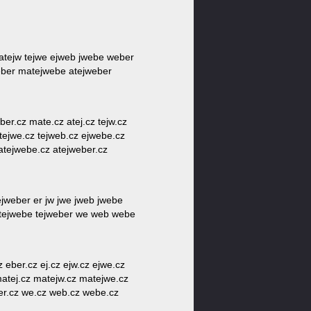
 atejw tejwe ejweb jwebe weber
eber matejwebe atejweber
ber.cz mate.cz atej.cz tejw.cz
tejwe.cz tejweb.cz ejwebe.cz
atejwebe.cz atejweber.cz
ejweber er jw jwe jweb jwebe
 tejwebe tejweber we web webe
 eber.cz ej.cz ejw.cz ejwe.cz
matej.cz matejw.cz matejwe.cz
ber.cz we.cz web.cz webe.cz