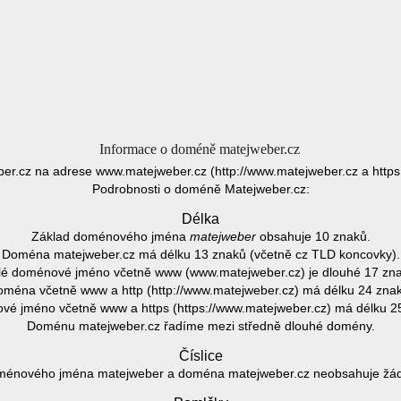
Informace o doméně matejweber.cz
er.cz na adrese www.matejweber.cz (http://www.matejweber.cz a https
Podrobnosti o doméně Matejweber.cz:
Délka
Základ doménového jména
matejweber
obsahuje 10 znaků.
Doména matejweber.cz má délku 13 znaků (včetně cz TLD koncovky).
lé doménové jméno včetně www (www.matejweber.cz) je dlouhé 17 zna
ména včetně www a http (http://www.matejweber.cz) má délku 24 zna
é jméno včetně www a https (https://www.matejweber.cz) má délku 2
Doménu matejweber.cz řadíme mezi středně dlouhé domény.
Číslice
ménového jména matejweber a doména matejweber.cz neobsahuje žádno