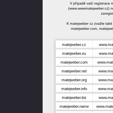
V případě vaší registrace
(www.wwwmatejweber.cz) ne
zaregis
K matejweber cz zvažte také
matejweber.com, matejweb
matejweber.cz
www.mat
matejweber.eu
www.mat
matejweber.com
www.mat
matejweber.net
www.mat
matejweber.org
www.mat
matejweber.info
www.mate
matejweber.biz
www.mat
matejweber.name
www.mate