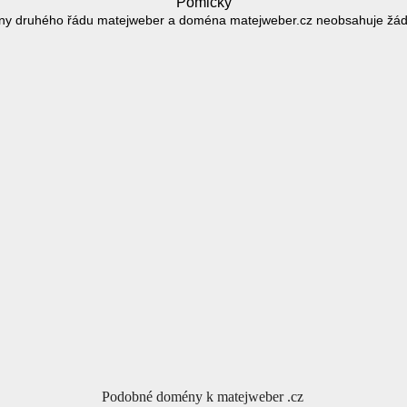
Pomlčky
y druhého řádu matejweber a doména matejweber.cz neobsahuje žá
Podobné domény k matejweber .cz