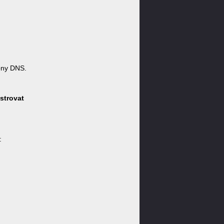
óny DNS.
strovat
: