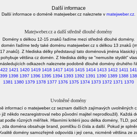
Další informace
Další informace o doméně matejweber.cz naleznete v
matejweber.cz
.
Matejweber.cz a další středně dlouhé domény
Domény s délkou 12-15 znaků řadíme mezi středně dlouhé domény.
h domén řadíme tedy také doménu matejweber.cz s délkou 13 znaků (m
7 znaků). Z hlediska délky představují tato doménová jména klasický p
pohybuje většina cz domén. Z hlediska délky se "nemusíte stydět" vla
následujících odkazech naleznete podobně dlouhé domény druhého ř
1422
1421
1420
1419
1418
1417
1416
1415
1414
1413
1412
1411
141
399
1398
1397
1396
1395
1394
1393
1392
1391
1390
1389
1388
138
1381
1380
1379
1378
1377
1376
1375
1374
1373
1372
1371
1370
Uvolněné domény
mě informací o matejweber.cz seznam dalších zajímavých uvolněných c
e již někdo nezaregistroval nebo původní majitel neprodloužil). Každá 
at podle různých měřítek. Hlavními kritérii jsou délka domény, TLD, poč
vu, zda doména obsahuje brand, pomlčku či čísla a další. Pokud je spln
Kvalitě domény samozřejmě odpovídá i její cena, nicméně většina ze 