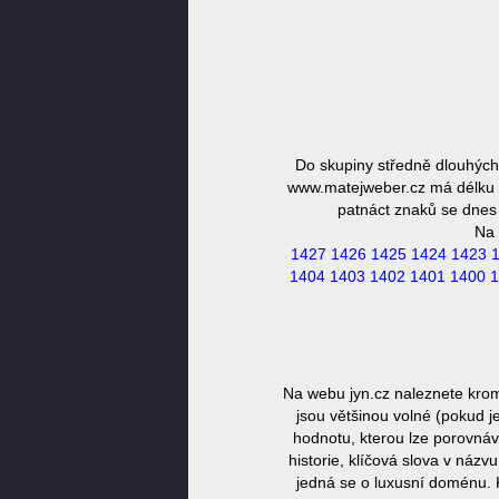
Do skupiny středně dlouhýc
www.matejweber.cz má délku 1
patnáct znaků se dnes 
Na 
1427
1426
1425
1424
1423
1404
1403
1402
1401
1400
1
Na webu jyn.cz naleznete kro
jsou většinou volné (pokud j
hodnotu, kterou lze porovnáv
historie, klíčová slova v náz
jedná se o luxusní doménu. 