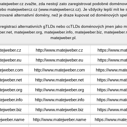
 matejweber.cz zvažte, zda nestojí zato zaregistrovat podobné domén
bo matejwebercz.cz (www.matejwebercz.cz). Je vždycky lepší mít ke 
trované alternativní domény, než je draze kupovat od doménových spe
 registraci alternativních gTLDs nebo ccTLDs doménových jmen jako m
er.net, matejweber.org, matejweber.info, matejweber.biz, matejweber
matejweber.pl.
ejweber.cz
http://www.matejweber.cz
https://www.ma
ejweber.eu
http://www.matejweber.eu
https://www.ma
ejweber.com
http://www.matejweber.com
https://www.mat
ejweber.net
http://www.matejweber.net
https://www.mat
ejweber.org
http://www.matejweber.org
https://www.mat
jweber.info
http://www.matejweber.info
https://www.mat
ejweber.biz
http://www.matejweber.biz
https://www.mat
jweber.name
http://www.matejweber.name
https://www.mat