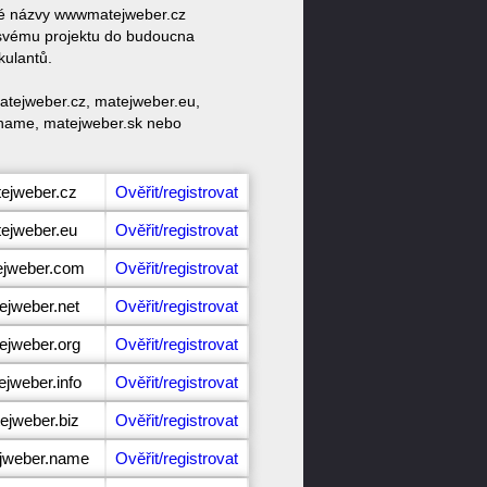
ové názvy wwwmatejweber.cz
svému projektu do budoucna
kulantů.
atejweber.cz, matejweber.eu,
.name, matejweber.sk nebo
tejweber.cz
Ověřit/registrovat
tejweber.eu
Ověřit/registrovat
ejweber.com
Ověřit/registrovat
ejweber.net
Ověřit/registrovat
ejweber.org
Ověřit/registrovat
ejweber.info
Ověřit/registrovat
ejweber.biz
Ověřit/registrovat
ejweber.name
Ověřit/registrovat