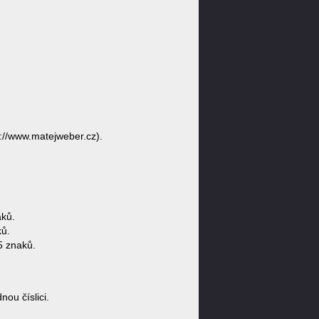
://www.matejweber.cz).
ků.
ků.
5 znaků.
u číslici.