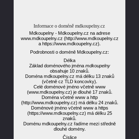
Informace o doméně mdkoupelny.cz
Mdkoupelny - Mdkoupelny.cz na adrese
www.mdkoupelny.cz (http://www.mdkoupelny.cz
a https://www.mdkoupelny.cz).
Podrobnosti o doméně Mdkoupelny.cz:
Délka
Základ doménového jména
mdkoupelny
obsahuje 10 znaků.
Doména mdkoupelny.cz má délku 13 znaků
(včetně cz TLD koncovky).
Celé doménové jméno včetně www
(www.mdkoupelny.cz) je dlouhé 17 znaků.
Doména včetně www a http
(http://www.mdkoupelny.cz) má délku 24 znaků.
Doménové jméno včetně www a https
(https://www.mdkoupelny.cz) má délku 25
znaků.
Doménu mdkoupelny.cz řadíme mezi středně
dlouhé domény.
Číslice