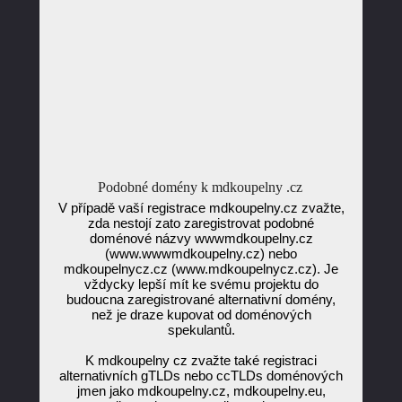
Podobné domény k mdkoupelny .cz
V případě vaší registrace mdkoupelny.cz zvažte,
zda nestojí zato zaregistrovat podobné
doménové názvy wwwmdkoupelny.cz
(www.wwwmdkoupelny.cz) nebo
mdkoupelnycz.cz (www.mdkoupelnycz.cz). Je
vždycky lepší mít ke svému projektu do
budoucna zaregistrované alternativní domény,
než je draze kupovat od doménových
spekulantů.
K mdkoupelny cz zvažte také registraci
alternativních gTLDs nebo ccTLDs doménových
jmen jako mdkoupelny.cz, mdkoupelny.eu,