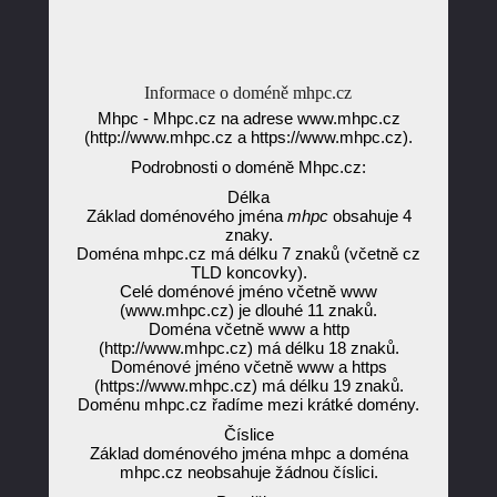
Informace o doméně mhpc.cz
Mhpc - Mhpc.cz na adrese www.mhpc.cz
(http://www.mhpc.cz a https://www.mhpc.cz).
Podrobnosti o doméně Mhpc.cz:
Délka
Základ doménového jména
mhpc
obsahuje 4
znaky.
Doména mhpc.cz má délku 7 znaků (včetně cz
TLD koncovky).
Celé doménové jméno včetně www
(www.mhpc.cz) je dlouhé 11 znaků.
Doména včetně www a http
(http://www.mhpc.cz) má délku 18 znaků.
Doménové jméno včetně www a https
(https://www.mhpc.cz) má délku 19 znaků.
Doménu mhpc.cz řadíme mezi krátké domény.
Číslice
Základ doménového jména mhpc a doména
mhpc.cz neobsahuje žádnou číslici.