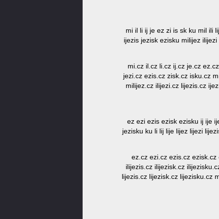
mi il li ij je ez zi is sk ku mil ili 
ijezis jezisk ezisku milijez ilijezi 
mi.cz il.cz li.cz ij.cz je.cz ez.cz
jezi.cz ezis.cz zisk.cz isku.cz mil
milijez.cz ilijezi.cz lijezis.cz ij
ez ezi ezis ezisk ezisku ij ije ijez 
jezisku ku li lij lije lijez lijezi li
ez.cz ezi.cz ezis.cz ezisk.cz ezi
ilijezis.cz ilijezisk.cz ilijezisku
lijezis.cz lijezisk.cz lijezisku.cz