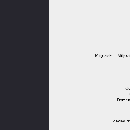
Milijezisku - Milije
Ce
D
Doméno
Základ d