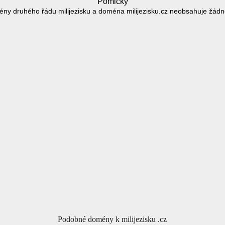
Pomlčky
ny druhého řádu milijezisku a doména milijezisku.cz neobsahuje žád
Podobné domény k milijezisku .cz