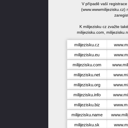
V případě vaší registrace
(www.wwwmilijezisku.cz) n
zaregis
K milijezisku cz zvažte ta
milijezisku.com, milijezisku.n
milijezisku.cz
www.mil
milijezisku.eu
www.mil
milijezisku.com
www.mil
milijezisku.net
www.mil
milijezisku.org
www.mil
milijezisku.info
www.mili
milijezisku.biz
www.mil
milijezisku.name
www.mili
milijezisku.sk
www.mil