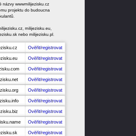
vé názvy wwwmilijezisku.cz
svému projektu do budoucna
kulantů.
jezisku.cz, milijezisku.eu,
jezisku.sk nebo milijezisku.pl.
ezisku.cz
Ověřit/registrovat
ezisku.eu
Ověřit/registrovat
ezisku.com
Ověřit/registrovat
ezisku.net
Ověřit/registrovat
ezisku.org
Ověřit/registrovat
zisku.info
Ověřit/registrovat
ezisku.biz
Ověřit/registrovat
zisku.name
Ověřit/registrovat
ezisku.sk
Ověřit/registrovat