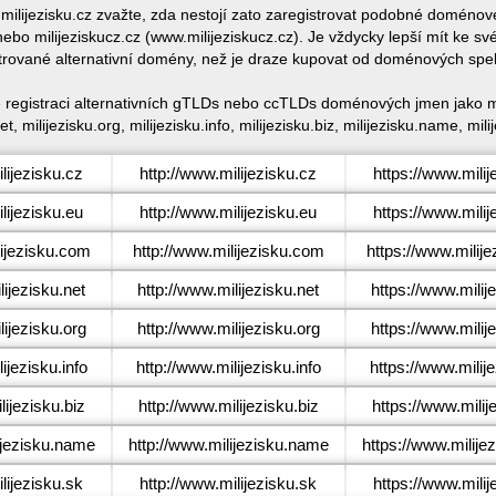
 milijezisku.cz zvažte, zda nestojí zato zaregistrovat podobné doméno
ebo milijeziskucz.cz (www.milijeziskucz.cz). Je vždycky lepší mít ke 
trované alternativní domény, než je draze kupovat od doménových spe
ké registraci alternativních gTLDs nebo ccTLDs doménových jmen jako mili
et, milijezisku.org, milijezisku.info, milijezisku.biz, milijezisku.name, mili
ijezisku.cz
http://www.milijezisku.cz
https://www.milij
ijezisku.eu
http://www.milijezisku.eu
https://www.milij
ijezisku.com
http://www.milijezisku.com
https://www.milij
ijezisku.net
http://www.milijezisku.net
https://www.milij
ijezisku.org
http://www.milijezisku.org
https://www.milij
jezisku.info
http://www.milijezisku.info
https://www.milije
ijezisku.biz
http://www.milijezisku.biz
https://www.milij
jezisku.name
http://www.milijezisku.name
https://www.milije
ijezisku.sk
http://www.milijezisku.sk
https://www.milij