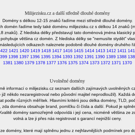
Milijezisku.cz a další středně dlouhé domény
Domény s délkou 12-15 znaků řadíme mezi středně dlouhé domény.
h domén řadíme tedy také doménu milijezisku.cz s délkou 14 znaků (mi
18 znaků). Z hlediska délky představují tato doménová jména klasický p
pohybuje většina cz domén. Z hlediska délky se "nemusíte stydět" vla
následujících odkazech naleznete podobně dlouhé domény druhého ř
1422
1421
1420
1419
1418
1417
1416
1415
1414
1413
1412
1411
141
399
1398
1397
1396
1395
1394
1393
1392
1391
1390
1389
1388
138
1381
1380
1379
1378
1377
1376
1375
1374
1373
1372
1371
1370
Uvolněné domény
mě informací o milijezisku.cz seznam dalších zajímavých uvolněných c
e již někdo nezaregistroval nebo původní majitel neprodloužil). Každá 
at podle různých měřítek. Hlavními kritérii jsou délka domény, TLD, poč
vu, zda doména obsahuje brand, pomlčku či čísla a další. Pokud je spln
Kvalitě domény samozřejmě odpovídá i její cena, nicméně většina ze 
volná a lze ji přes nás registrovat s garancí nejnižší ceny.
ze domény, které mají splněnu jednu z nejhlavnějších podmínek pro do