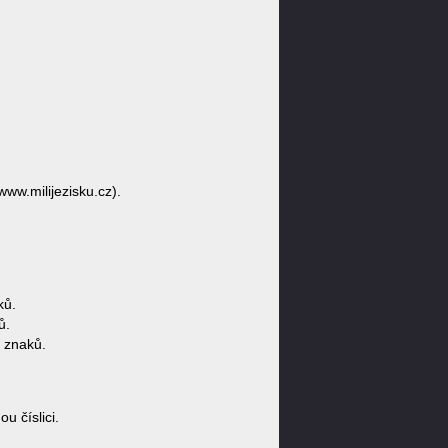
/www.milijezisku.cz).
ků.
ů.
 znaků.
 číslici.