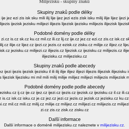
Milijezisku - skupiny znaků
Skupiny znaků podle délky
lij ije jez ezi zis isk sku mili ilij lije ijez jezi ezis zisk isku milij ilije lijez ijezi
lijezis ijezisk jezisku milijezi ilijezis lijezisk ijezisku milijezis ilijezisk lijez
Podobné domény podle délky
 zi.cz is.cz sk.cz ku.cz mil.cz ili.cz lij.cz ije.cz jez.cz ezi.cz zis.cz isk.cz sk
ij.cz ilije.cz lijez.cz ijezi.cz jezis.cz ezisk.cz zisku.cz milije.cz ilijez.cz lij
ezisk.cz jezisku.cz milijezi.cz ilijezis.cz lijezisk.cz ijezisku.cz milijezis.cz ili
ilijezisku.cz milijezisku.cz
Skupiny znaků podle abecedy
ijezi ijezis ijezisk ijezisku il ili ilij ilije ilijez ilijezi ilijezis ilijezisk ilijezisk
jezis lijezisk lijezisku mi mil mili milij milije milijez milijezi milijezis milijezi
Podobné domény podle podle abecedy
sku.cz ij.cz ije.cz ijez.cz ijezi.cz ijezis.cz ijezisk.cz ijezisku.cz il.cz ili.cz ili
.cz is.cz isk.cz isku.cz je.cz jez.cz jezi.cz jezis.cz jezisk.cz jezisku.cz ku.cz li.
 mi.cz mil.cz mili.cz milij.cz milije.cz milijez.cz milijezi.cz milijezis.cz milij
zi.cz zis.cz zisk.cz zisku.cz
Další informace
Další informace o doméně milijezisku.cz naleznete v
milijezisku.cz
.