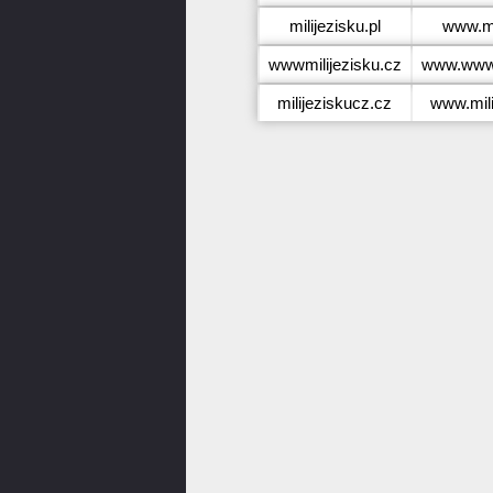
milijezisku.pl
www.mil
wwwmilijezisku.cz
www.wwwm
milijeziskucz.cz
www.mili