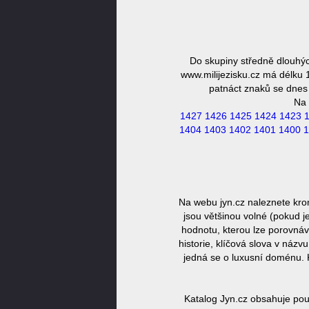
Do skupiny středně dlouhýc
www.milijezisku.cz má délku 
patnáct znaků se dnes 
Na 
1427
1426
1425
1424
1423
1404
1403
1402
1401
1400
1
Na webu jyn.cz naleznete kro
jsou většinou volné (pokud j
hodnotu, kterou lze porovnáv
historie, klíčová slova v náz
jedná se o luxusní doménu. 
Katalog Jyn.cz obsahuje pou