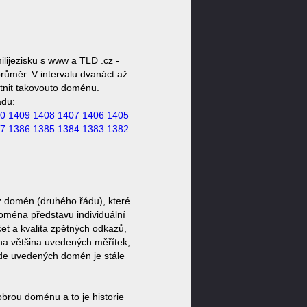
lijezisku s www a TLD .cz -
růměr. V intervalu dvanáct až
stnit takovouto doménu.
ádu:
0
1409
1408
1407
1406
1405
7
1386
1385
1384
1383
1382
z domén (druhého řádu), které
doména představu individuální
et a kvalita zpětných odkazů,
ěna většina uvedených měřítek,
zde uvedených domén je stále
brou doménu a to je historie