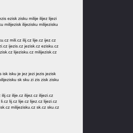
 jezis ezisk zisku milije ilijez lijezi
isku milijezisk ilijezisku milijezisku
u.cz mili.cz ilij.cz lije.cz ijez.cz
ezi.cz ijezis.cz jezisk.cz ezisku.cz
jezisk.cz lijezisku.cz milijezisk.cz
u is isk isku je jez jezi jezis jezisk
sk milijezisku sk sku zi zis zisk zisku
j.cz ilije.cz ilijez.cz ilijezi.cz
cz lij.cz lije.cz lijez.cz lijezi.cz
ezisk.cz milijezisku.cz sk.cz sku.cz