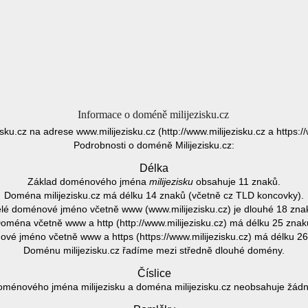
Informace o doméně milijezisku.cz
zisku.cz na adrese www.milijezisku.cz (http://www.milijezisku.cz a https:/
Podrobnosti o doméně Milijezisku.cz:
Délka
Základ doménového jména
milijezisku
obsahuje 11 znaků.
Doména milijezisku.cz má délku 14 znaků (včetně cz TLD koncovky).
lé doménové jméno včetně www (www.milijezisku.cz) je dlouhé 18 zna
oména včetně www a http (http://www.milijezisku.cz) má délku 25 znak
vé jméno včetně www a https (https://www.milijezisku.cz) má délku 26
Doménu milijezisku.cz řadíme mezi středně dlouhé domény.
Číslice
oménového jména milijezisku a doména milijezisku.cz neobsahuje žádnou