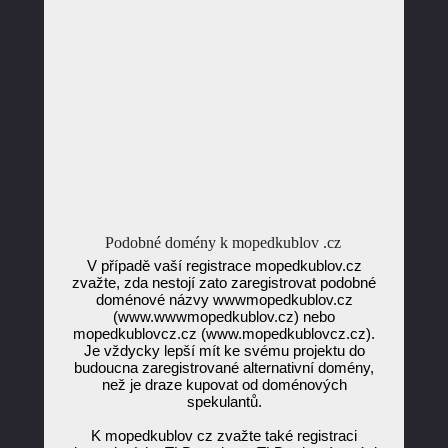
Podobné domény k mopedkublov .cz
V případě vaší registrace mopedkublov.cz
zvažte, zda nestojí zato zaregistrovat podobné
doménové názvy wwwmopedkublov.cz
(www.wwwmopedkublov.cz) nebo
mopedkublovcz.cz (www.mopedkublovcz.cz).
Je vždycky lepší mít ke svému projektu do
budoucna zaregistrované alternativní domény,
než je draze kupovat od doménových
spekulantů.
K mopedkublov cz zvažte také registraci