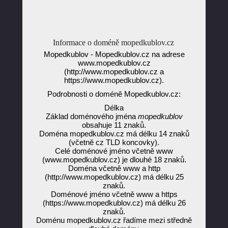
Informace o doméně mopedkublov.cz
Mopedkublov - Mopedkublov.cz na adrese
www.mopedkublov.cz
(http://www.mopedkublov.cz a
https://www.mopedkublov.cz).
Podrobnosti o doméně Mopedkublov.cz:
Délka
Základ doménového jména
mopedkublov
obsahuje 11 znaků.
Doména mopedkublov.cz má délku 14 znaků
(včetně cz TLD koncovky).
Celé doménové jméno včetně www
(www.mopedkublov.cz) je dlouhé 18 znaků.
Doména včetně www a http
(http://www.mopedkublov.cz) má délku 25
znaků.
Doménové jméno včetně www a https
(https://www.mopedkublov.cz) má délku 26
znaků.
Doménu mopedkublov.cz řadíme mezi středně