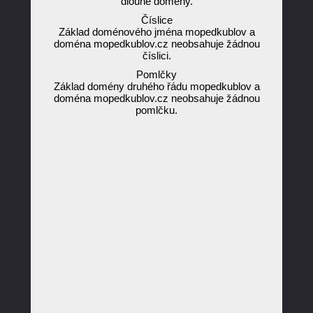
dlouhé domény.
Číslice
Základ doménového jména mopedkublov a
doména mopedkublov.cz neobsahuje žádnou
číslici.
Pomlčky
Základ domény druhého řádu mopedkublov a
doména mopedkublov.cz neobsahuje žádnou
pomlčku.