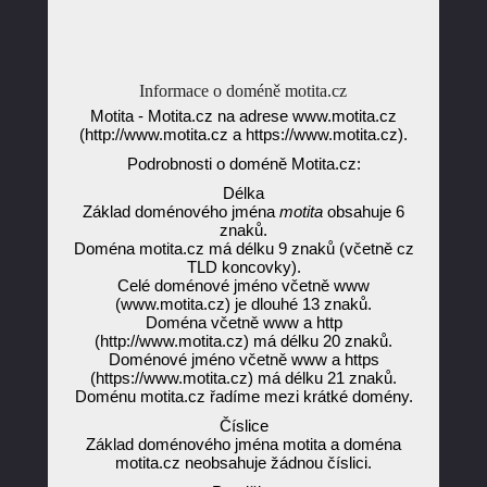
Informace o doméně motita.cz
Motita - Motita.cz na adrese www.motita.cz
(http://www.motita.cz a https://www.motita.cz).
Podrobnosti o doméně Motita.cz:
Délka
Základ doménového jména
motita
obsahuje 6
znaků.
Doména motita.cz má délku 9 znaků (včetně cz
TLD koncovky).
Celé doménové jméno včetně www
(www.motita.cz) je dlouhé 13 znaků.
Doména včetně www a http
(http://www.motita.cz) má délku 20 znaků.
Doménové jméno včetně www a https
(https://www.motita.cz) má délku 21 znaků.
Doménu motita.cz řadíme mezi krátké domény.
Číslice
Základ doménového jména motita a doména
motita.cz neobsahuje žádnou číslici.