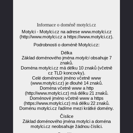
Informace o doméně motylci.cz
Motylci - Motylci.cz na adrese www.motylci.cz
(http://www.motylci.cz a https://www.motylci.cz).
Podrobnosti o doméně Motylci.cz:
Délka
Základ doménového jména
motylci
obsahuje 7
znaků.
Doména motylci.cz má délku 10 znaků (včetně
cz TLD koncovky).
Celé doménové jméno včetně www
(www.motylci.cz) je dlouhé 14 znaků.
Doména včetně www a http
(http://www.motylci.cz) má délku 21 znaků.
Doménové jméno včetně www a https
(https://www.motylci.cz) má délku 22 znaků.
Doménu motylci.cz řadíme mezi krátké domény.
Číslice
Základ doménového jména motylci a doména
motylci.cz neobsahuje žádnou číslici.