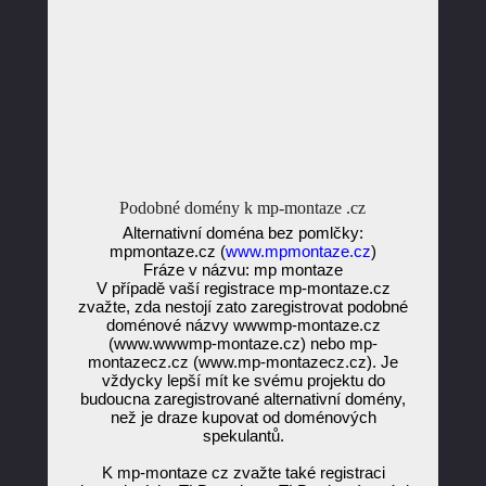
Podobné domény k mp-montaze .cz
Alternativní doména bez pomlčky:
mpmontaze.cz (
www.mpmontaze.cz
)
Fráze v názvu: mp montaze
V případě vaší registrace mp-montaze.cz
zvažte, zda nestojí zato zaregistrovat podobné
doménové názvy wwwmp-montaze.cz
(www.wwwmp-montaze.cz) nebo mp-
montazecz.cz (www.mp-montazecz.cz). Je
vždycky lepší mít ke svému projektu do
budoucna zaregistrované alternativní domény,
než je draze kupovat od doménových
spekulantů.
K mp-montaze cz zvažte také registraci