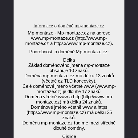
Informace o doméně mp-montaze.cz
Mp-montaze - Mp-montaze.cz na adrese
www.mp-montaze.cz (http://www.mp-
montaze.cz a https://www.mp-montaze.cz).
Podrobnosti o doméně Mp-montaze.cz:
Délka
Základ doménového jména
mp-montaze
obsahuje 10 znaků.
Doména mp-montaze.cz má délku 13 znaků
(včetně cz TLD koncovky).
Celé doménové jméno včetně www (www.mp-
montaze.cz) je dlouhé 17 znaků.
Doména včetně www a http (http://www.mp-
montaze.cz) má délku 24 znaků.
Doménové jméno včetně www a https
(https://www.mp-montaze.cz) má délku 25
znaků.
Doménu mp-montaze.cz řadíme mezi středně
dlouhé domény.
Číslice