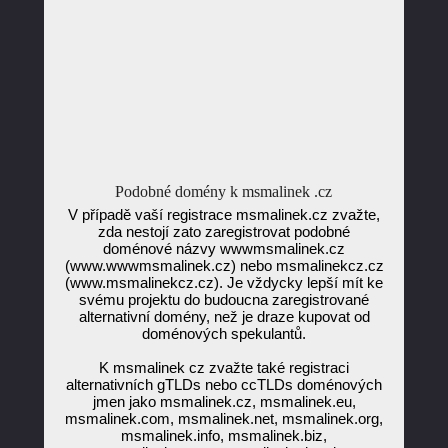
Podobné domény k msmalinek .cz
V případě vaší registrace msmalinek.cz zvažte,
zda nestojí zato zaregistrovat podobné
doménové názvy wwwmsmalinek.cz
(www.wwwmsmalinek.cz) nebo msmalinekcz.cz
(www.msmalinekcz.cz). Je vždycky lepší mít ke
svému projektu do budoucna zaregistrované
alternativní domény, než je draze kupovat od
doménových spekulantů.
K msmalinek cz zvažte také registraci
alternativních gTLDs nebo ccTLDs doménových
jmen jako msmalinek.cz, msmalinek.eu,
msmalinek.com, msmalinek.net, msmalinek.org,
msmalinek.info, msmalinek.biz,