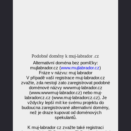
Podobné domény k muj-labrador .cz
Alternativní doména bez pomlčky:
mujlabrador.cz (
www.mujlabrador.cz
)
Fráze v názvu: muj labrador
V případě vaší registrace muj-labrador.cz
zvažte, zda nestojí zato zaregistrovat podobné
doménové názvy wwwmuj-labrador.cz
(www.wwwmuj-labrador.cz) nebo muj-
labradorcz.cz (www.muj-labradorcz.cz). Je
vždycky lepší mít ke svému projektu do
budoucna zaregistrované alternativní domény,
než je draze kupovat od doménových
spekulantů.
K muj-labrador cz zvažte také registraci