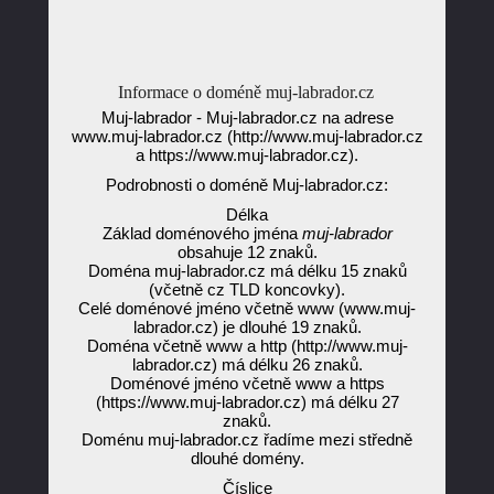
Informace o doméně muj-labrador.cz
Muj-labrador - Muj-labrador.cz na adrese
www.muj-labrador.cz (http://www.muj-labrador.cz
a https://www.muj-labrador.cz).
Podrobnosti o doméně Muj-labrador.cz:
Délka
Základ doménového jména
muj-labrador
obsahuje 12 znaků.
Doména muj-labrador.cz má délku 15 znaků
(včetně cz TLD koncovky).
Celé doménové jméno včetně www (www.muj-
labrador.cz) je dlouhé 19 znaků.
Doména včetně www a http (http://www.muj-
labrador.cz) má délku 26 znaků.
Doménové jméno včetně www a https
(https://www.muj-labrador.cz) má délku 27
znaků.
Doménu muj-labrador.cz řadíme mezi středně
dlouhé domény.
Číslice