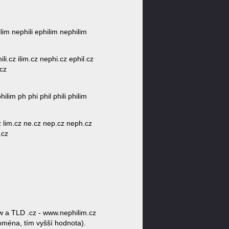
hilim nephili ephilim nephilim
ili.cz ilim.cz nephi.cz ephil.cz
.cz
hilim ph phi phil phili philim
i.cz lim.cz ne.cz nep.cz neph.cz
.cz
w a TLD .cz - www.nephilim.cz
doména, tím vyšší hodnota).