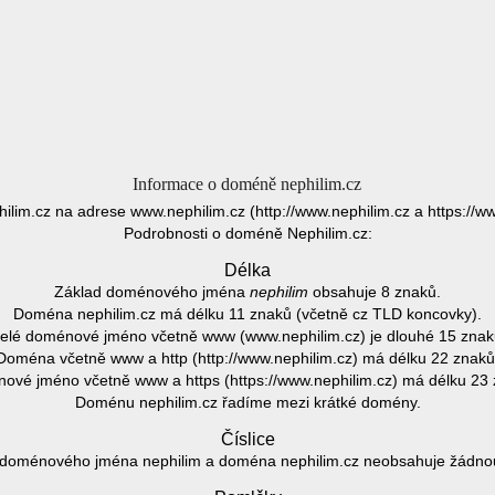
Informace o doméně nephilim.cz
hilim.cz na adrese www.nephilim.cz (http://www.nephilim.cz a https://ww
Podrobnosti o doméně Nephilim.cz:
Délka
Základ doménového jména
nephilim
obsahuje 8 znaků.
Doména nephilim.cz má délku 11 znaků (včetně cz TLD koncovky).
elé doménové jméno včetně www (www.nephilim.cz) je dlouhé 15 znak
Doména včetně www a http (http://www.nephilim.cz) má délku 22 znaků
ové jméno včetně www a https (https://www.nephilim.cz) má délku 23 
Doménu nephilim.cz řadíme mezi krátké domény.
Číslice
doménového jména nephilim a doména nephilim.cz neobsahuje žádnou 