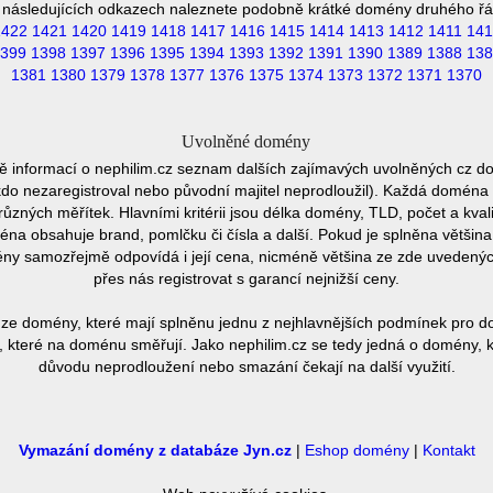
 následujících odkazech naleznete podobně krátké domény druhého řá
1422
1421
1420
1419
1418
1417
1416
1415
1414
1413
1412
1411
141
399
1398
1397
1396
1395
1394
1393
1392
1391
1390
1389
1388
138
1381
1380
1379
1378
1377
1376
1375
1374
1373
1372
1371
1370
Uvolněné domény
ě informací o nephilim.cz seznam dalších zajímavých uvolněných cz do
ěkdo nezaregistroval nebo původní majitel neprodloužil). Každá doména 
různých měřítek. Hlavními kritérii jsou délka domény, TLD, počet a kvali
éna obsahuje brand, pomlčku či čísla a další. Pokud je splněna většin
ny samozřejmě odpovídá i její cena, nicméně většina ze zde uvedených 
přes nás registrovat s garancí nejnižší ceny.
ze domény, které mají splněnu jednu z nejhlavnějších podmínek pro do
 které na doménu směřují. Jako nephilim.cz se tedy jedná o domény, kte
důvodu neprodloužení nebo smazání čekají na další využití.
Vymazání domény z databáze Jyn.cz
|
Eshop domény
|
Kontakt