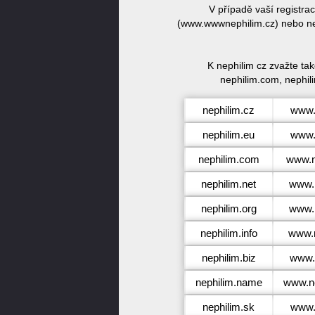
V případě vaší registr
(www.wwwnephilim.cz) nebo nep
K nephilim cz zvažte ta
nephilim.com, nephili
nephilim.cz
www.
nephilim.eu
www.
nephilim.com
www.n
nephilim.net
www.n
nephilim.org
www.n
nephilim.info
www.n
nephilim.biz
www.n
nephilim.name
www.n
nephilim.sk
www.