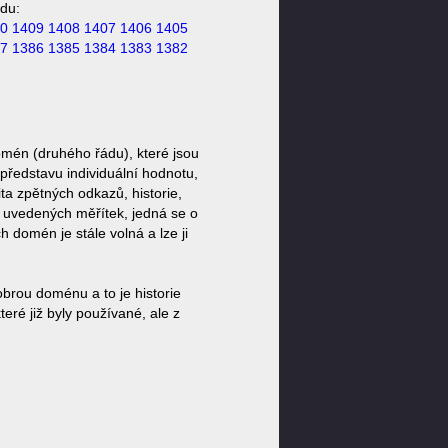
du:
0
1409
1408
1407
1406
1405
7
1386
1385
1384
1383
1382
mén (druhého řádu), které jsou
představu individuální hodnotu,
ta zpětných odkazů, historie,
a uvedených měřítek, jedná se o
domén je stále volná a lze ji
brou doménu a to je historie
ré již byly používané, ale z