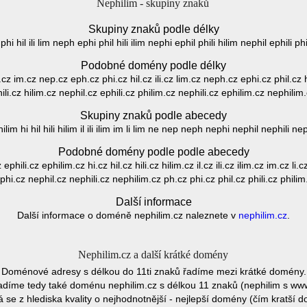
Nephilim - skupiny znaků
Skupiny znaků podle délky
phi hil ili lim neph ephi phil hili ilim nephi ephil phili hilim nephil ephili p
Podobné domény podle délky
i.cz im.cz nep.cz eph.cz phi.cz hil.cz ili.cz lim.cz neph.cz ephi.cz phil.cz h
ili.cz hilim.cz nephil.cz ephili.cz philim.cz nephili.cz ephilim.cz nephilim
Skupiny znaků podle abecedy
lim hi hil hili hilim il ili ilim im li lim ne nep neph nephi nephil nephili nep
Podobné domény podle podle abecedy
phili.cz ephilim.cz hi.cz hil.cz hili.cz hilim.cz il.cz ili.cz ilim.cz im.cz l
phi.cz nephil.cz nephili.cz nephilim.cz ph.cz phi.cz phil.cz phili.cz philim
Další informace
Další informace o doméně nephilim.cz naleznete v
nephilim.cz
.
Nephilim.cz a další krátké domény
Doménové adresy s délkou do 11ti znaků řadíme mezi krátké domény.
díme tedy také doménu nephilim.cz s délkou 11 znaků (nephilim s ww
se z hlediska kvality o nejhodnotnější - nejlepší domény (čím kratší 