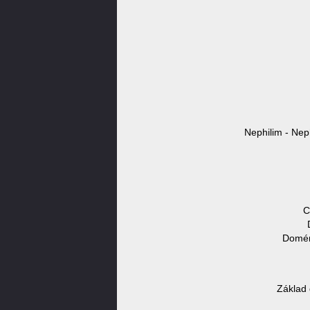
Nephilim - Nep
C
Domén
Základ 