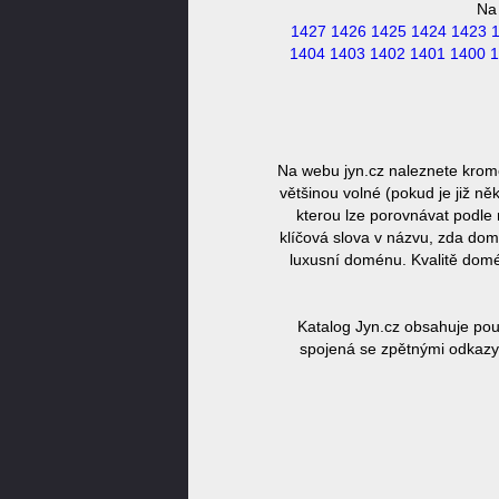
Na
1427
1426
1425
1424
1423
1404
1403
1402
1401
1400
1
Na webu jyn.cz naleznete krom
většinou volné (pokud je již n
kterou lze porovnávat podle 
klíčová slova v názvu, zda dom
luxusní doménu. Kvalitě domé
Katalog Jyn.cz obsahuje pou
spojená se zpětnými odkazy,