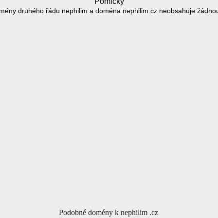
Pomlčky
mény druhého řádu nephilim a doména nephilim.cz neobsahuje žádno
Podobné domény k nephilim .cz