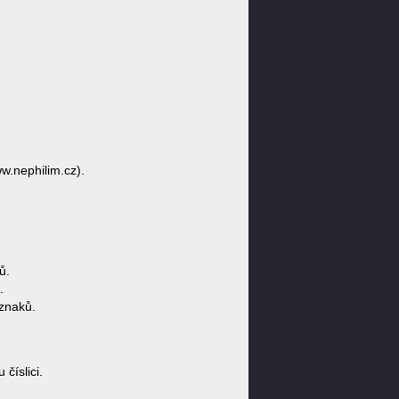
w.nephilim.cz).
ů.
.
znaků.
číslici.