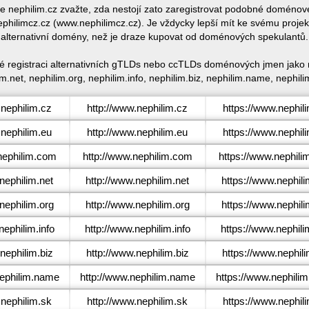
ace nephilim.cz zvažte, zda nestojí zato zaregistrovat podobné doméno
hilimcz.cz (www.nephilimcz.cz). Je vždycky lepší mít ke svému proje
alternativní domény, než je draze kupovat od doménových spekulantů.
ké registraci alternativních gTLDs nebo ccTLDs doménových jmen jako n
m.net, nephilim.org, nephilim.info, nephilim.biz, nephilim.name, nephili
nephilim.cz
http://www.nephilim.cz
https://www.nephil
nephilim.eu
http://www.nephilim.eu
https://www.nephil
ephilim.com
http://www.nephilim.com
https://www.nephil
ephilim.net
http://www.nephilim.net
https://www.nephili
ephilim.org
http://www.nephilim.org
https://www.nephili
ephilim.info
http://www.nephilim.info
https://www.nephili
ephilim.biz
http://www.nephilim.biz
https://www.nephili
ephilim.name
http://www.nephilim.name
https://www.nephili
nephilim.sk
http://www.nephilim.sk
https://www.nephil