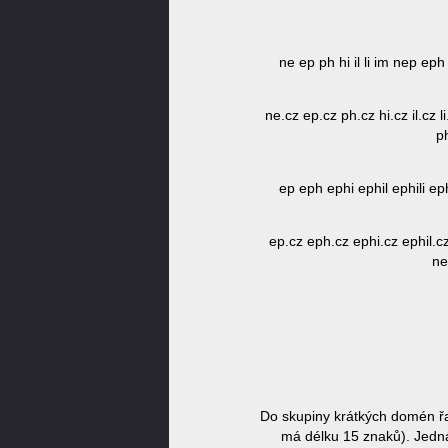
ne ep ph hi il li im nep eph 
ne.cz ep.cz ph.cz hi.cz il.cz l
ph
ep eph ephi ephil ephili ephi
ep.cz eph.cz ephi.cz ephil.cz e
ne
Do skupiny krátkých domén řa
má délku 15 znaků). Jedná 