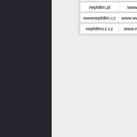
nephilim.pl
www.
wwwnephilim.cz
www.ww
nephilimcz.cz
www.n