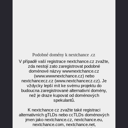
Podobné domény k nextchance .cz
V případě vaší registrace nextchance.cz zvažte,
zda nestojí zato zaregistrovat podobné
doménové názvy wwwnextchance.cz
(www.wwwnextchance.cz) nebo
nextchancecz.cz (www.nextchancecz.cz). Je
vždycky lepší mít ke svému projektu do
budoucna zaregistrované alternativní domény,
než je draze kupovat od doménových
spekulantů.
K nextchance cz zvažte také registraci
alternativních gTLDs nebo ccTLDs doménových
jmen jako nextchance.cz, nextchance.eu,
nextchance.com, nextchance.net,