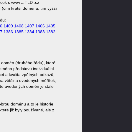
cek s www a TLD .cz -
 (čím kratší doména, tím vyšší
du:
0
1409
1408
1407
1406
1405
7
1386
1385
1384
1383
1382
 domén (druhého řádu), které
doména představu individuální
et a kvalita zpětných odkazů,
ěna většina uvedených měřítek,
zde uvedených domén je stále
brou doménu a to je historie
eré již byly používané, ale z