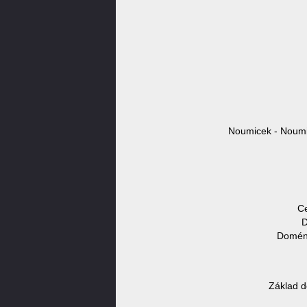
Noumicek - Noumi
Ce
D
Doméno
Základ d