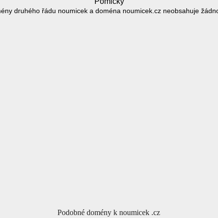
Pomlčky
ény druhého řádu noumicek a doména noumicek.cz neobsahuje žádn
Podobné domény k noumicek .cz