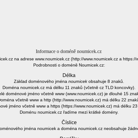
Informace o doméně noumicek.cz
cek.cz na adrese www.noumicek.cz (http://www.noumicek.cz a https://
Podrobnosti o doméně Noumicek.cz:
Délka
Základ doménového jména
noumicek
obsahuje 8 znaků.
Doména noumicek.cz má délku 11 znaků (včetně cz TLD koncovky).
lé doménové jméno včetně www (www.noumicek.cz) je dlouhé 15 zna
oména včetně www a http (http://www.noumicek.cz) má délku 22 znak
vé jméno včetně www a https (https://www.noumicek.cz) má délku 23
Doménu noumicek.cz řadíme mezi krátké domény.
Číslice
oménového jména noumicek a doména noumicek.cz neobsahuje žádnou 