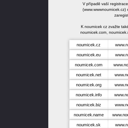
V případě vaší registra
(www.wwwnoumicek.cz) ne
zaregis
K noumicek cz zvažte tak
noumicek.com, noumicek.n
noumicek.cz
www.n
noumicek.eu
www.n
noumicek.com
www.no
noumicek.net
www.no
noumicek.org
www.no
noumicek.info
www.no
noumicek.biz
www.no
noumicek.name
www.no
noumicek.sk
www.n