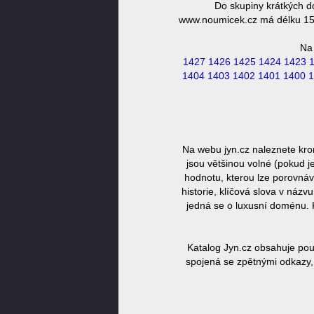
Do skupiny krátkých 
www.noumicek.cz má délku 15 z
Na
1427
1426
1425
1424
1423
1404
1403
1402
1401
1400
1
Na webu jyn.cz naleznete kr
jsou většinou volné (pokud j
hodnotu, kterou lze porovnáv
historie, klíčová slova v náz
jedná se o luxusní doménu. 
Katalog Jyn.cz obsahuje pou
spojená se zpětnými odkazy, 