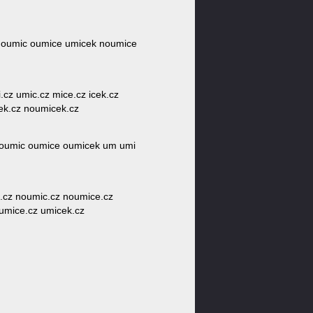
 noumic oumice umicek noumice
.cz umic.cz mice.cz icek.cz
ek.cz noumicek.cz
i oumic oumice oumicek um umi
mi.cz noumic.cz noumice.cz
umice.cz umicek.cz