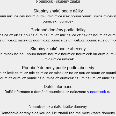
Noumicek - skupiny znaků
Skupiny znaků podle délky
 umi mic ice cek noum oumi umic mice icek noumi oumic umice micek
oumicek noumicek
Podobné domény podle délky
.cz ce.cz ek.cz nou.cz oum.cz umi.cz mic.cz ice.cz cek.cz noum.cz oumi
z umice.cz micek.cz noumic.cz oumice.cz umicek.cz noumice.cz oumic
Skupiny znaků podle abecedy
 mice micek no nou noum noumi noumic noumice noumicek ou oum oum
umic umice umicek
Podobné domény podle podle abecedy
ice.cz icek.cz mi.cz mic.cz mice.cz micek.cz no.cz nou.cz noum.cz nou
 oum.cz oumi.cz oumic.cz oumice.cz oumicek.cz um.cz umi.cz umic.cz 
Další informace
Další informace o doméně noumicek.cz naleznete v
noumicek.cz
.
Noumicek.cz a další krátké domény
Doménové adresy s délkou do 11ti znaků řadíme mezi krátké domény.