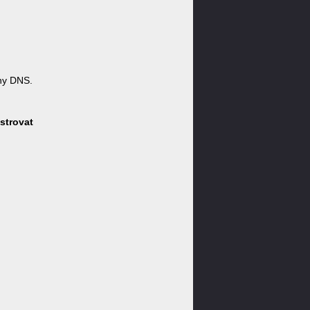
ny DNS.
strovat