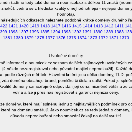
domén řadíme tedy také doménu noumicek.cz s délkou 11 znaků (noumi
naků). Jedná se z hlediska kvality o nejhodnotnější - nejlepší domény
hodnota).
 následujících odkazech naleznete podobně krátké domény druhého řá
1422
1421
1420
1419
1418
1417
1416
1415
1414
1413
1412
1411
141
399
1398
1397
1396
1395
1394
1393
1392
1391
1390
1389
1388
138
1381
1380
1379
1378
1377
1376
1375
1374
1373
1372
1371
1370
Uvolněné domény
omě informací o noumicek.cz seznam dalších zajímavých uvolněných cz
e již někdo nezaregistroval nebo původní majitel neprodloužil). Každá 
at podle různých měřítek. Hlavními kritérii jsou délka domény, TLD, poč
vu, zda doména obsahuje brand, pomlčku či čísla a další. Pokud je spln
Kvalitě domény samozřejmě odpovídá i její cena, nicméně většina ze 
volná a lze ji přes nás registrovat s garancí nejnižší ceny.
ze domény, které mají splněnu jednu z nejhlavnějších podmínek pro do
které na doménu směřují. Jako noumicek.cz se tedy jedná o domény, kt
důvodu neprodloužení nebo smazání čekají na další využití.