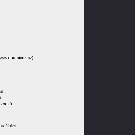
www.noumicek.cz).
ků.
ů.
 znaků.
číslici.