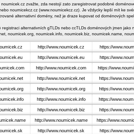
ce noumicek.cz zvažte, zda nestojí zato zaregistrovat podobné domén
bo noumicekcz.cz (www.noumicekcz.cz). Je vždycky lepší mít ke sv
trované alternativní domény, než je draze kupovat od doménových spe
é registraci alternativních gTLDs nebo ccTLDs doménových jmen jako 
et, noumicek.org, noumicek.info, noumicek.biz, noumicek.name, noum
oumicek.cz
http://www.noumicek.cz
https://www.noum
oumicek.eu
http://www.noumicek.eu
https://www.noum
umicek.com
http://www.noumicek.com
https://www.noum
umicek.net
http://www.noumicek.net
https://www.noum
umicek.org
http://www.noumicek.org
https://www.noum
umicek.info
http://www.noumicek.info
https://www.noumi
umicek.biz
http://www.noumicek.biz
https://www.noum
umicek.name
http://www.noumicek.name
https://www.noum
oumicek.sk
http://www.noumicek.sk
https://www.noum