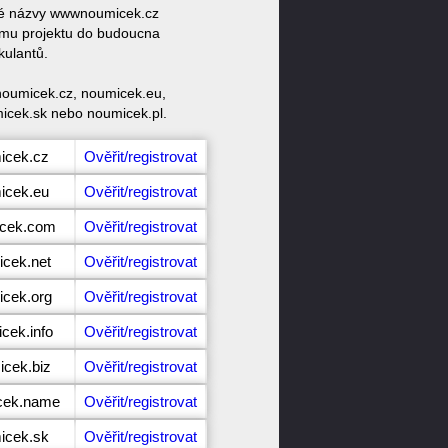
ové názvy wwwnoumicek.cz
ému projektu do budoucna
kulantů.
noumicek.cz, noumicek.eu,
icek.sk nebo noumicek.pl.
icek.cz
Ověřit/registrovat
icek.eu
Ověřit/registrovat
icek.com
Ověřit/registrovat
icek.net
Ověřit/registrovat
icek.org
Ověřit/registrovat
cek.info
Ověřit/registrovat
icek.biz
Ověřit/registrovat
icek.name
Ověřit/registrovat
icek.sk
Ověřit/registrovat