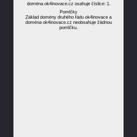
doména ok4inovace.cz osahuje číslice: 1.
Pomlčky
Základ domény druhého řádu ok4inovace a
doména ok4inovace.cz neobsahuje žádnou
pomlčku.