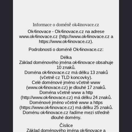
Informace o doméně ok4inovace.cz
Ok4inovace - Ok4inovace.cz na adrese
www.ok4inovace.cz (http://www.ok4inovace.cz a
https://www.ok4inovace.cz).
Podrobnosti o doméně Ok4inovace.cz:
Délka
Základ doménového jména
ok4inovace
obsahuje
10 znaků.
Doména ok4inovace.cz má délku 13 znaků
(včetně cz TLD koncovky).
Celé doménové jméno včetně www
(www.ok4inovace.cz) je dlouhé 17 znaků.
Doména včetně www a http
(http://www.ok4inovace.cz) má délku 24 znaků.
Doménové jméno včetně www a https
(https://www.ok4inovace.cz) má délku 25 znaků.
Doménu ok4inovace.cz řadíme mezi středně
dlouhé domény.
Číslice
Základ doménového jména ok4inovace a