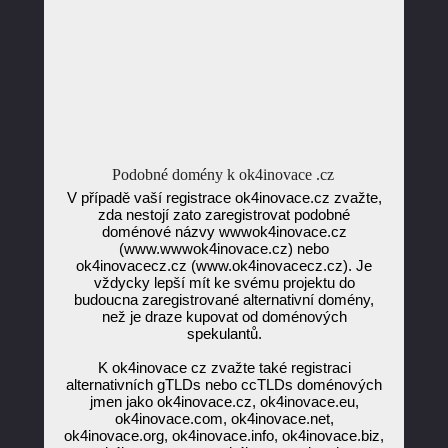
Podobné domény k ok4inovace .cz
V případě vaší registrace ok4inovace.cz zvažte,
zda nestojí zato zaregistrovat podobné
doménové názvy wwwok4inovace.cz
(www.wwwok4inovace.cz) nebo
ok4inovacecz.cz (www.ok4inovacecz.cz). Je
vždycky lepší mít ke svému projektu do
budoucna zaregistrované alternativní domény,
než je draze kupovat od doménových
spekulantů.
K ok4inovace cz zvažte také registraci
alternativních gTLDs nebo ccTLDs doménových
jmen jako ok4inovace.cz, ok4inovace.eu,
ok4inovace.com, ok4inovace.net,
ok4inovace.org, ok4inovace.info, ok4inovace.biz,