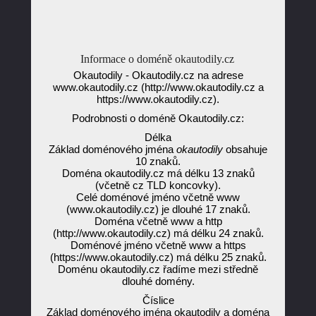
Informace o doméně okautodily.cz
Okautodily - Okautodily.cz na adrese
www.okautodily.cz (http://www.okautodily.cz a
https://www.okautodily.cz).
Podrobnosti o doméně Okautodily.cz:
Délka
Základ doménového jména
okautodily
obsahuje
10 znaků.
Doména okautodily.cz má délku 13 znaků
(včetně cz TLD koncovky).
Celé doménové jméno včetně www
(www.okautodily.cz) je dlouhé 17 znaků.
Doména včetně www a http
(http://www.okautodily.cz) má délku 24 znaků.
Doménové jméno včetně www a https
(https://www.okautodily.cz) má délku 25 znaků.
Doménu okautodily.cz řadíme mezi středně
dlouhé domény.
Číslice
Základ doménového jména okautodily a doména