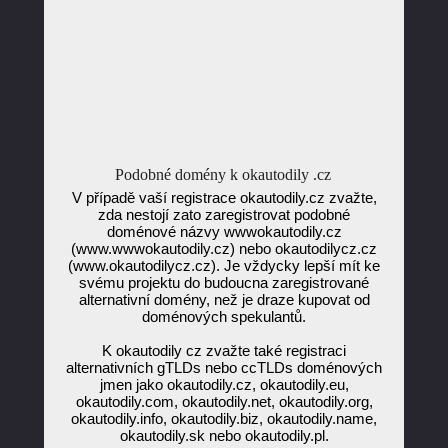
Podobné domény k okautodily .cz
V případě vaší registrace okautodily.cz zvažte,
zda nestojí zato zaregistrovat podobné
doménové názvy wwwokautodily.cz
(www.wwwokautodily.cz) nebo okautodilycz.cz
(www.okautodilycz.cz). Je vždycky lepší mít ke
svému projektu do budoucna zaregistrované
alternativní domény, než je draze kupovat od
doménových spekulantů.
K okautodily cz zvažte také registraci
alternativních gTLDs nebo ccTLDs doménových
jmen jako okautodily.cz, okautodily.eu,
okautodily.com, okautodily.net, okautodily.org,
okautodily.info, okautodily.biz, okautodily.name,
okautodily.sk nebo okautodily.pl.