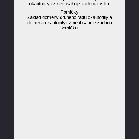
okautodily.cz neobsahuje žádnou číslici.
Pomlčky
Základ domény druhého řádu okautodily a
doména okautodily.cz neobsahuje žádnou
pomlčku.