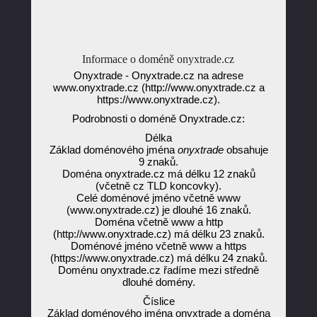
Informace o doméně onyxtrade.cz
Onyxtrade - Onyxtrade.cz na adrese
www.onyxtrade.cz (http://www.onyxtrade.cz a
https://www.onyxtrade.cz).
Podrobnosti o doméně Onyxtrade.cz:
Délka
Základ doménového jména
onyxtrade
obsahuje
9 znaků.
Doména onyxtrade.cz má délku 12 znaků
(včetně cz TLD koncovky).
Celé doménové jméno včetně www
(www.onyxtrade.cz) je dlouhé 16 znaků.
Doména včetně www a http
(http://www.onyxtrade.cz) má délku 23 znaků.
Doménové jméno včetně www a https
(https://www.onyxtrade.cz) má délku 24 znaků.
Doménu onyxtrade.cz řadíme mezi středně
dlouhé domény.
Číslice
Základ doménového jména onyxtrade a doména