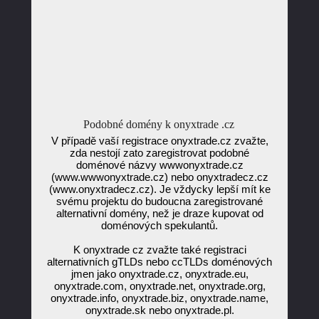
Podobné domény k onyxtrade .cz
V případě vaší registrace onyxtrade.cz zvažte,
zda nestojí zato zaregistrovat podobné
doménové názvy wwwonyxtrade.cz
(www.wwwonyxtrade.cz) nebo onyxtradecz.cz
(www.onyxtradecz.cz). Je vždycky lepší mít ke
svému projektu do budoucna zaregistrované
alternativní domény, než je draze kupovat od
doménových spekulantů.
K onyxtrade cz zvažte také registraci
alternativních gTLDs nebo ccTLDs doménových
jmen jako onyxtrade.cz, onyxtrade.eu,
onyxtrade.com, onyxtrade.net, onyxtrade.org,
onyxtrade.info, onyxtrade.biz, onyxtrade.name,
onyxtrade.sk nebo onyxtrade.pl.