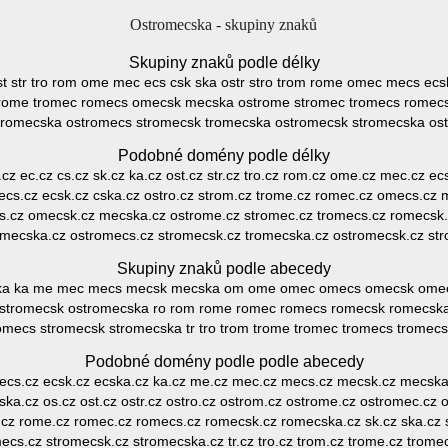
Ostromecska - skupiny znaků
Skupiny znaků podle délky
ost str tro rom ome mec ecs csk ska ostr stro trom rome omec mecs ec
rome tromec romecs omecsk mecska ostrome stromec tromecs romec
 romecska ostromecs stromecsk tromecska ostromecsk stromecska os
Podobné domény podle délky
.cz ec.cz cs.cz sk.cz ka.cz ost.cz str.cz tro.cz rom.cz ome.cz mec.cz ecs
cs.cz ecsk.cz cska.cz ostro.cz strom.cz trome.cz romec.cz omecs.cz 
s.cz omecsk.cz mecska.cz ostrome.cz stromec.cz tromecs.cz romecsk
omecska.cz ostromecs.cz stromecsk.cz tromecska.cz ostromecsk.cz st
Skupiny znaků podle abecedy
cska ka me mec mecs mecsk mecska om ome omec omecs omecsk omecsk
stromecsk ostromecska ro rom rome romec romecs romecsk romecska sk
omecs stromecsk stromecska tr tro trom trome tromec tromecs tromec
Podobné domény podle podle abecedy
z ecs.cz ecsk.cz ecska.cz ka.cz me.cz mec.cz mecs.cz mecsk.cz mecs
a.cz os.cz ost.cz ostr.cz ostro.cz ostrom.cz ostrome.cz ostromec.cz 
cz rome.cz romec.cz romecs.cz romecsk.cz romecska.cz sk.cz ska.cz st.
ecs.cz stromecsk.cz stromecska.cz tr.cz tro.cz trom.cz trome.cz trome