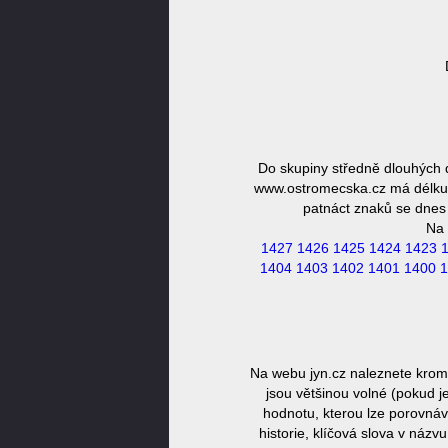
Do skupiny středně dlouhých
www.ostromecska.cz má délku 1
patnáct znaků se dnes 
Na 
1427
1426
1425
1424
1423
1404
1403
1402
1401
1400
1
Na webu jyn.cz naleznete krom
jsou většinou volné (pokud j
hodnotu, kterou lze porovnáv
historie, klíčová slova v náz