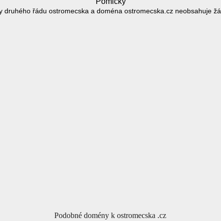
Pomlčky
 druhého řádu ostromecska a doména ostromecska.cz neobsahuje ž
Podobné domény k ostromecska .cz