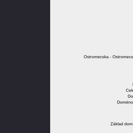
Ostromecska - Ostromecsk
Cel
Do
Doménov
Základ dom