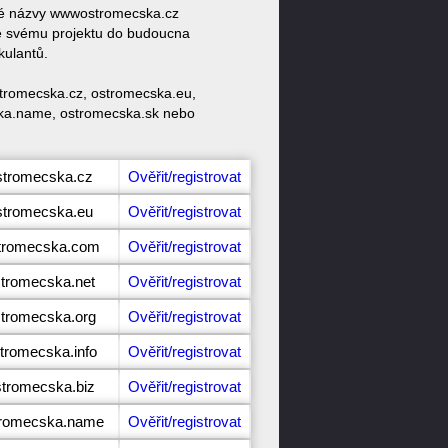
ové názvy wwwostromecska.cz
e svému projektu do budoucna
kulantů.
stromecska.cz, ostromecska.eu,
ska.name, ostromecska.sk nebo
stromecska.cz
Ověřit/registrovat
stromecska.eu
Ověřit/registrovat
stromecska.com
Ověřit/registrovat
stromecska.net
Ověřit/registrovat
stromecska.org
Ověřit/registrovat
tromecska.info
Ověřit/registrovat
stromecska.biz
Ověřit/registrovat
tromecska.name
Ověřit/registrovat