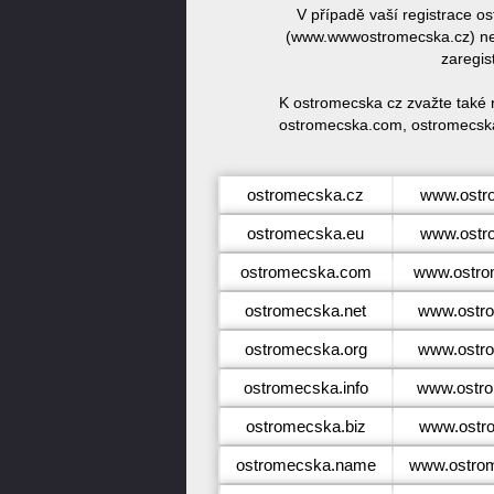
V případě vaší registrace 
(www.wwwostromecska.cz) neb
zaregis
K ostromecska cz zvažte také 
ostromecska.com, ostromecska
ostromecska.cz
www.ostr
ostromecska.eu
www.ostr
ostromecska.com
www.ostro
ostromecska.net
www.ostr
ostromecska.org
www.ostr
ostromecska.info
www.ostro
ostromecska.biz
www.ostr
ostromecska.name
www.ostro