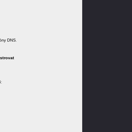
óny DNS.
strovat
: