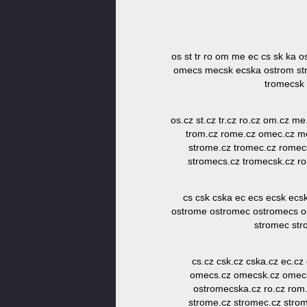
os st tr ro om me ec cs sk ka 
omecs mecsk ecska ostrom st
tromecsk
os.cz st.cz tr.cz ro.cz om.cz me
trom.cz rome.cz omec.cz me
strome.cz tromec.cz romec
stromecs.cz tromecsk.cz r
cs csk cska ec ecs ecsk e
ostrome ostromec ostromecs o
stromec str
cs.cz csk.cz cska.cz ec.c
omecs.cz omecsk.cz omecsk
ostromecska.cz ro.cz rom.
strome.cz stromec.cz strom