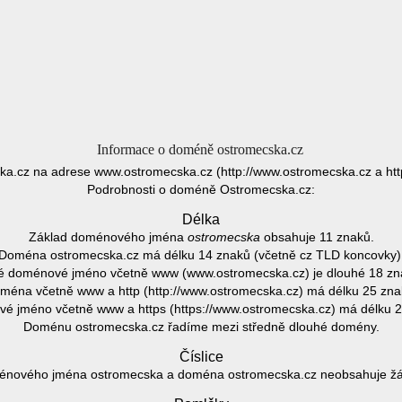
Informace o doméně ostromecska.cz
a.cz na adrese www.ostromecska.cz (http://www.ostromecska.cz a htt
Podrobnosti o doméně Ostromecska.cz:
Délka
Základ doménového jména
ostromecska
obsahuje 11 znaků.
Doména ostromecska.cz má délku 14 znaků (včetně cz TLD koncovky)
é doménové jméno včetně www (www.ostromecska.cz) je dlouhé 18 zn
ména včetně www a http (http://www.ostromecska.cz) má délku 25 zna
é jméno včetně www a https (https://www.ostromecska.cz) má délku 2
Doménu ostromecska.cz řadíme mezi středně dlouhé domény.
Číslice
énového jména ostromecska a doména ostromecska.cz neobsahuje žádn