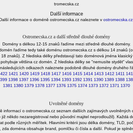
tromecska.cz
Další informace
Další informace o doméně ostromecska.cz naleznete v
ostromecska.cz
Ostromecska.cz a další středně dlouhé domény
Domény s délkou 12-15 znaků řadíme mezi středně dlouhé domény.
 domén řadíme tedy také doménu ostromecska.cz s délkou 14 znaků (o
8 znaků). Z hlediska délky představují tato doménová jména klasický 
pohybuje většina cz domén. Z hlediska délky se "nemusíte stydět" vla
následujících odkazech naleznete podobně dlouhé domény druhého ř
1422
1421
1420
1419
1418
1417
1416
1415
1414
1413
1412
1411
141
399
1398
1397
1396
1395
1394
1393
1392
1391
1390
1389
1388
138
1381
1380
1379
1378
1377
1376
1375
1374
1373
1372
1371
1370
Uvolněné domény
ě informací o ostromecska.cz seznam dalších zajímavých uvolněných 
e již někdo nezaregistroval nebo původní majitel neprodloužil). Každá 
at podle různých měřítek. Hlavními kritérii jsou délka domény, TLD, poč
vu, zda doména obsahuje brand, pomlčku či čísla a další. Pokud je spln