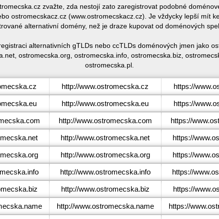
ostromecska.cz zvažte, zda nestojí zato zaregistrovat podobné domén
o ostromecskacz.cz (www.ostromecskacz.cz). Je vždycky lepší mít k
trované alternativní domény, než je draze kupovat od doménových spe
registraci alternativních gTLDs nebo ccTLDs doménových jmen jako o
.net, ostromecska.org, ostromecska.info, ostromecska.biz, ostromec
ostromecska.pl.
omecska.cz
http://www.ostromecska.cz
https://www.o
omecska.eu
http://www.ostromecska.eu
https://www.o
mecska.com
http://www.ostromecska.com
https://www.o
omecska.net
http://www.ostromecska.net
https://www.o
omecska.org
http://www.ostromecska.org
https://www.o
mecska.info
http://www.ostromecska.info
https://www.os
omecska.biz
http://www.ostromecska.biz
https://www.o
mecska.name
http://www.ostromecska.name
https://www.os