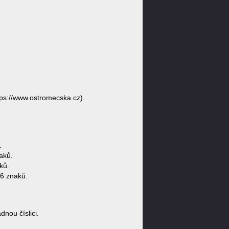
ps://www.ostromecska.cz).
.
aků.
ků.
6 znaků.
ou číslici.