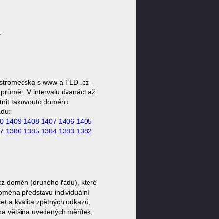
.
stromecska s www a TLD .cz -
průměr. V intervalu dvanáct až
stnit takovouto doménu.
ádu:
0
1409
1408
1407
1406
1405
7
1386
1385
1384
1383
1382
cz domén (druhého řádu), které
doména představu individuální
et a kvalita zpětných odkazů,
ěna většina uvedených měřítek,