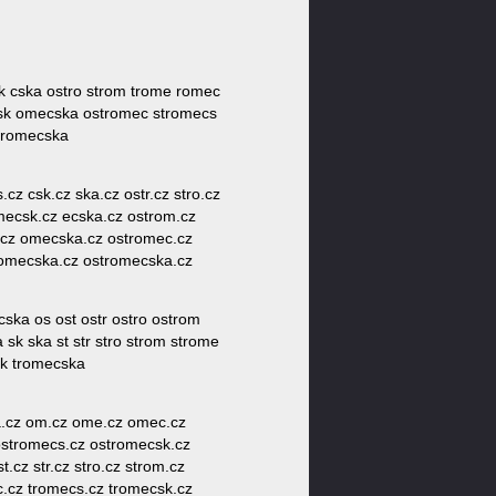
sk cska ostro strom trome romec
sk omecska ostromec stromecs
tromecska
.cz csk.cz ska.cz ostr.cz stro.cz
mecsk.cz ecska.cz ostrom.cz
.cz omecska.cz ostromec.cz
romecska.cz ostromecska.cz
a os ost ostr ostro ostrom
 ska st str stro strom strome
sk tromecska
ka.cz om.cz ome.cz omec.cz
ostromecs.cz ostromecsk.cz
cz str.cz stro.cz strom.cz
c.cz tromecs.cz tromecsk.cz