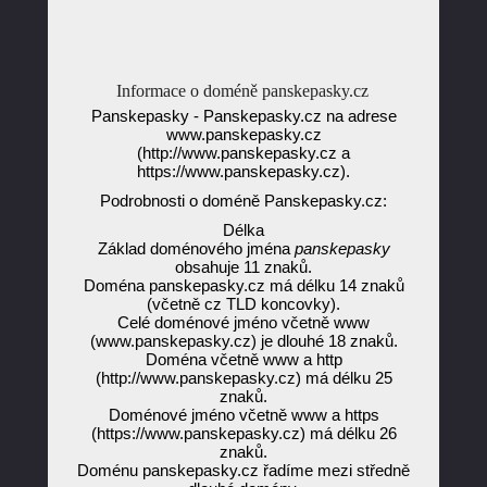
Informace o doméně panskepasky.cz
Panskepasky - Panskepasky.cz na adrese
www.panskepasky.cz
(http://www.panskepasky.cz a
https://www.panskepasky.cz).
Podrobnosti o doméně Panskepasky.cz:
Délka
Základ doménového jména
panskepasky
obsahuje 11 znaků.
Doména panskepasky.cz má délku 14 znaků
(včetně cz TLD koncovky).
Celé doménové jméno včetně www
(www.panskepasky.cz) je dlouhé 18 znaků.
Doména včetně www a http
(http://www.panskepasky.cz) má délku 25
znaků.
Doménové jméno včetně www a https
(https://www.panskepasky.cz) má délku 26
znaků.
Doménu panskepasky.cz řadíme mezi středně