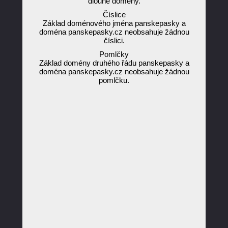
dlouhé domény.
Číslice
Základ doménového jména panskepasky a
doména panskepasky.cz neobsahuje žádnou
číslici.
Pomlčky
Základ domény druhého řádu panskepasky a
doména panskepasky.cz neobsahuje žádnou
pomlčku.