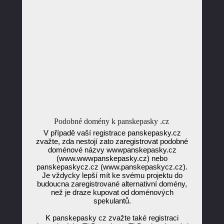
Podobné domény k panskepasky .cz
V případě vaší registrace panskepasky.cz
zvažte, zda nestojí zato zaregistrovat podobné
doménové názvy wwwpanskepasky.cz
(www.wwwpanskepasky.cz) nebo
panskepaskycz.cz (www.panskepaskycz.cz).
Je vždycky lepší mít ke svému projektu do
budoucna zaregistrované alternativní domény,
než je draze kupovat od doménových
spekulantů.
K panskepasky cz zvažte také registraci