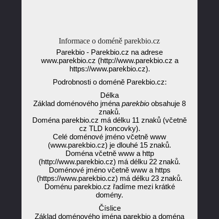
Informace o doméně parekbio.cz
Parekbio - Parekbio.cz na adrese
www.parekbio.cz (http://www.parekbio.cz a
https://www.parekbio.cz).
Podrobnosti o doméně Parekbio.cz:
Délka
Základ doménového jména
parekbio
obsahuje 8
znaků.
Doména parekbio.cz má délku 11 znaků (včetně
cz TLD koncovky).
Celé doménové jméno včetně www
(www.parekbio.cz) je dlouhé 15 znaků.
Doména včetně www a http
(http://www.parekbio.cz) má délku 22 znaků.
Doménové jméno včetně www a https
(https://www.parekbio.cz) má délku 23 znaků.
Doménu parekbio.cz řadíme mezi krátké
domény.
Číslice
Základ doménového jména parekbio a doména