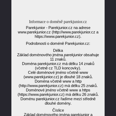
Informace o doméně parekjunior.cz
Parekjunior - Parekjunior.cz na adrese
www.parekjunior.cz (http://www.parekjunior.cz a
https://www.parekjunior.cz).
Podrobnosti o doméně Parekjunior.cz:
Délka
Základ doménového jména
parekjunior
obsahuje
11 znaků.
Doména parekjunior.cz má délku 14 znaků
(včetně cz TLD koncovky).
Celé doménové jméno včetně www
(www.parekjunior.cz) je dlouhé 18 znaků.
Doména včetně www a http
(http://www.parekjunior.cz) má délku 25 znaků.
Doménové jméno včetně www a https
(https://www.parekjunior.cz) má délku 26 znaků.
Doménu parekjunior.cz řadíme mezi středně
dlouhé domény.
Číslice
Základ doménového jména parekjunior a