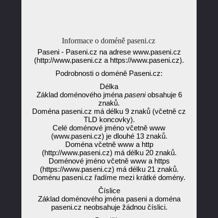
Informace o doméně paseni.cz
Paseni - Paseni.cz na adrese www.paseni.cz
(http://www.paseni.cz a https://www.paseni.cz).
Podrobnosti o doméně Paseni.cz:
Délka
Základ doménového jména
paseni
obsahuje 6
znaků.
Doména paseni.cz má délku 9 znaků (včetně cz
TLD koncovky).
Celé doménové jméno včetně www
(www.paseni.cz) je dlouhé 13 znaků.
Doména včetně www a http
(http://www.paseni.cz) má délku 20 znaků.
Doménové jméno včetně www a https
(https://www.paseni.cz) má délku 21 znaků.
Doménu paseni.cz řadíme mezi krátké domény.
Číslice
Základ doménového jména paseni a doména
paseni.cz neobsahuje žádnou číslici.