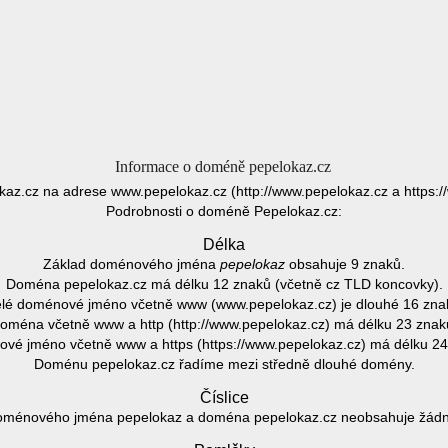
Informace o doméně pepelokaz.cz
kaz.cz na adrese www.pepelokaz.cz (http://www.pepelokaz.cz a https:/
Podrobnosti o doméně Pepelokaz.cz:
Délka
Základ doménového jména
pepelokaz
obsahuje 9 znaků.
Doména pepelokaz.cz má délku 12 znaků (včetně cz TLD koncovky).
lé doménové jméno včetně www (www.pepelokaz.cz) je dlouhé 16 zna
oména včetně www a http (http://www.pepelokaz.cz) má délku 23 znak
vé jméno včetně www a https (https://www.pepelokaz.cz) má délku 24
Doménu pepelokaz.cz řadíme mezi středně dlouhé domény.
Číslice
oménového jména pepelokaz a doména pepelokaz.cz neobsahuje žádnou