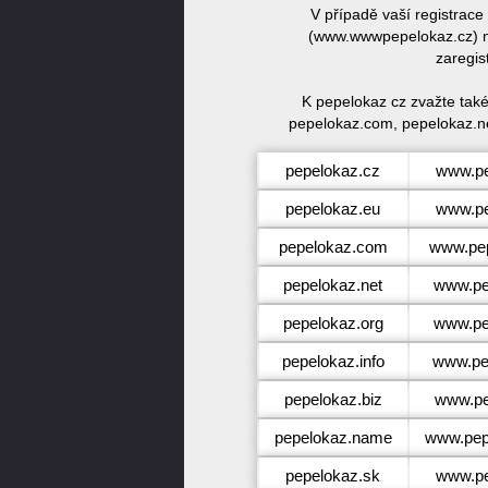
V případě vaší registrac
(www.wwwpepelokaz.cz) ne
zaregis
K pepelokaz cz zvažte tak
pepelokaz.com, pepelokaz.ne
pepelokaz.cz
www.pe
pepelokaz.eu
www.pe
pepelokaz.com
www.pe
pepelokaz.net
www.pe
pepelokaz.org
www.pe
pepelokaz.info
www.pep
pepelokaz.biz
www.pe
pepelokaz.name
www.pep
pepelokaz.sk
www.pe