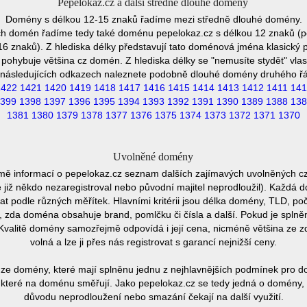
Pepelokaz.cz a další středně dlouhé domény
Domény s délkou 12-15 znaků řadíme mezi středně dlouhé domény.
ch domén řadíme tedy také doménu pepelokaz.cz s délkou 12 znaků (p
 znaků). Z hlediska délky představují tato doménová jména klasický p
pohybuje většina cz domén. Z hlediska délky se "nemusíte stydět" vla
následujících odkazech naleznete podobně dlouhé domény druhého ř
1422
1421
1420
1419
1418
1417
1416
1415
1414
1413
1412
1411
141
399
1398
1397
1396
1395
1394
1393
1392
1391
1390
1389
1388
138
1381
1380
1379
1378
1377
1376
1375
1374
1373
1372
1371
1370
Uvolněné domény
mě informací o pepelokaz.cz seznam dalších zajímavých uvolněných c
e již někdo nezaregistroval nebo původní majitel neprodloužil). Každá 
at podle různých měřítek. Hlavními kritérii jsou délka domény, TLD, poč
vu, zda doména obsahuje brand, pomlčku či čísla a další. Pokud je spln
Kvalitě domény samozřejmě odpovídá i její cena, nicméně většina ze 
volná a lze ji přes nás registrovat s garancí nejnižší ceny.
ze domény, které mají splněnu jednu z nejhlavnějších podmínek pro do
které na doménu směřují. Jako pepelokaz.cz se tedy jedná o domény, kt
důvodu neprodloužení nebo smazání čekají na další využití.