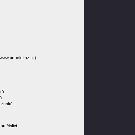
/www.pepelokaz.cz).
ků.
ů.
 znaků.
 číslici.