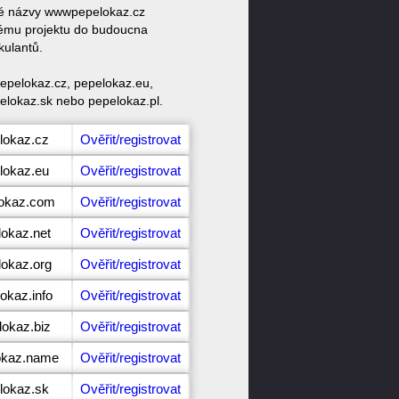
ové názvy wwwpepelokaz.cz
vému projektu do budoucna
kulantů.
epelokaz.cz, pepelokaz.eu,
elokaz.sk nebo pepelokaz.pl.
lokaz.cz
Ověřit/registrovat
lokaz.eu
Ověřit/registrovat
lokaz.com
Ověřit/registrovat
lokaz.net
Ověřit/registrovat
lokaz.org
Ověřit/registrovat
okaz.info
Ověřit/registrovat
lokaz.biz
Ověřit/registrovat
lokaz.name
Ověřit/registrovat
lokaz.sk
Ověřit/registrovat