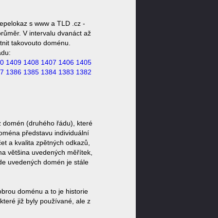
epelokaz s www a TLD .cz -
růměr. V intervalu dvanáct až
stnit takovouto doménu.
ádu:
0
1409
1408
1407
1406
1405
7
1386
1385
1384
1383
1382
z domén (druhého řádu), které
doména představu individuální
et a kvalita zpětných odkazů,
ěna většina uvedených měřítek,
zde uvedených domén je stále
brou doménu a to je historie
eré již byly používané, ale z