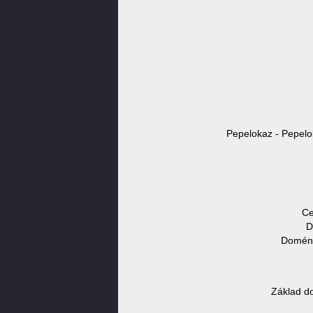
Pepelokaz - Pepelo
Ce
D
Doméno
Základ d