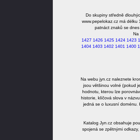
Do skupiny středně dlouhý
www.pepelokaz.cz má délku 16
patnáct znaků se dnes 
Na 
1427
1426
1425
1424
1423
1404
1403
1402
1401
1400
1
Na webu jyn.cz naleznete kro
jsou většinou volné (pokud j
hodnotu, kterou lze porovnáv
historie, klíčová slova v náz
jedná se o luxusní doménu. 
Katalog Jyn.cz obsahuje pou
spojená se zpětnými odkazy, 