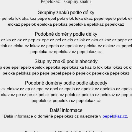
Pepelokaz - skupiny znaků
Skupiny znaků podle délky
e pel elo lok oka kaz pepe epel pelo elok loka okaz pepel epelo pelok e
elokaz pepelok epeloka pelokaz pepeloka epelokaz pepelokaz
Podobné domény podle délky
k.cz ka.cz az.cz pep.cz epe.cz pel.cz elo.cz lok.cz oka.cz kaz.cz pepe.cz
elok.cz eloka.cz lokaz.cz pepelo.cz epelok.cz peloka.cz elokaz.cz pepe
pepeloka.cz epelokaz.cz pepelokaz.cz
Skupiny znaků podle abecedy
ep epe epel epelo epelok epeloka epelokaz ka kaz lo lok loka lokaz ok 
peloka pelokaz pep pepe pepel pepelo pepelok pepeloka pepelokaz
Podobné domény podle podle abecedy
ka.cz elokaz.cz ep.cz epe.cz epel.cz epelo.cz epelok.cz epeloka.cz epelok
z okaz.cz pe.cz pe.cz pel.cz pelo.cz pelok.cz peloka.cz pelokaz.cz pep.
pepelok.cz pepeloka.cz pepelokaz.cz
Další informace
Další informace o doméně pepelokaz.cz naleznete v
pepelokaz.cz
.