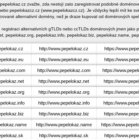
e pepelokaz.cz zvažte, zda nestojí zato zaregistrovat podobné domén
bo pepelokazcz.cz (www.pepelokazcz.cz). Je vždycky lepší mít ke s
trované alternativní domény, než je draze kupovat od doménových spe
é registraci alternativních gTLDs nebo ccTLDs doménových jmen jako p
t, pepelokaz.org, pepelokaz.info, pepelokaz.biz, pepelokaz.name, pep
pelokaz.cz
http://www.pepelokaz.cz
https://www.pepe
pelokaz.eu
http://www.pepelokaz.eu
https://www.pepe
pelokaz.com
http://www.pepelokaz.com
https://www.pepe
pelokaz.net
http://www.pepelokaz.net
https://www.pepe
pelokaz.org
http://www.pepelokaz.org
https://www.pepe
elokaz.info
http://www.pepelokaz.info
https://www.pepel
pelokaz.biz
http://www.pepelokaz.biz
https://www.pepe
elokaz.name
http://www.pepelokaz.name
https://www.pepe
pelokaz.sk
http://www.pepelokaz.sk
https://www.pepe