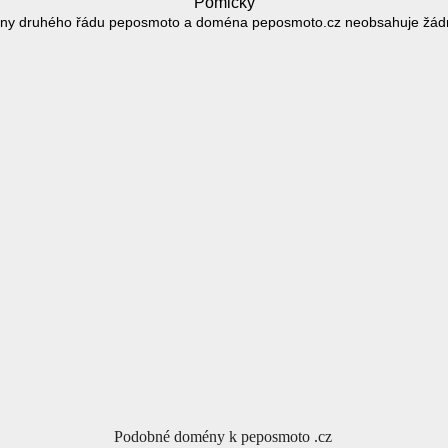
Pomlčky
ny druhého řádu peposmoto a doména peposmoto.cz neobsahuje žád
Podobné domény k peposmoto .cz