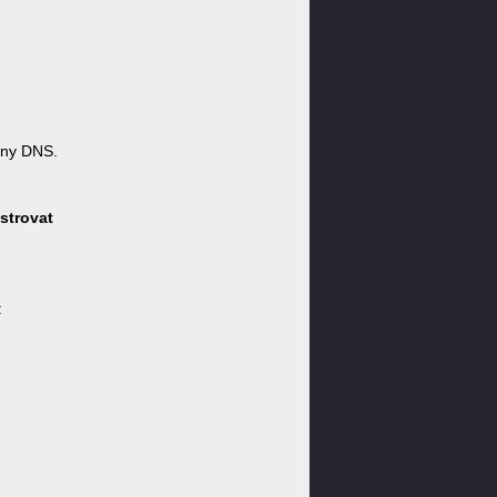
óny DNS.
strovat
: