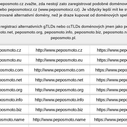
e peposmoto.cz zvažte, zda nestojí zato zaregistrovat podobné domén
bo peposmotocz.cz (www.peposmotocz.cz). Je vždycky lepší mít ke s
trované alternativní domény, než je draze kupovat od doménových spe
 registraci alternativních gTLDs nebo ccTLDs doménových jmen jako 
to.net, peposmoto.org, peposmoto.info, peposmoto.biz, peposmoto.
peposmoto.pl.
posmoto.cz
http://www.peposmoto.cz
https://www.pe
posmoto.eu
http://www.peposmoto.eu
https://www.pe
osmoto.com
http://www.peposmoto.com
https://www.pep
osmoto.net
http://www.peposmoto.net
https://www.pep
osmoto.org
http://www.peposmoto.org
https://www.pep
osmoto.info
http://www.peposmoto.info
https://www.pep
osmoto.biz
http://www.peposmoto.biz
https://www.pep
osmoto.name
http://www.peposmoto.name
https://www.pep