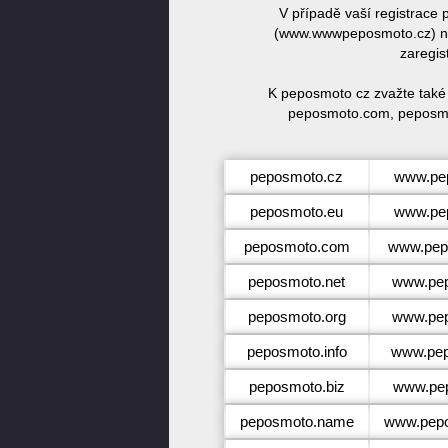
V případě vaší registrac
(www.wwwpeposmoto.cz) ne
zaregis
K peposmoto cz zvažte také
peposmoto.com, peposmo
peposmoto.cz
www.pe
peposmoto.eu
www.pe
peposmoto.com
www.pep
peposmoto.net
www.pep
peposmoto.org
www.pep
peposmoto.info
www.pep
peposmoto.biz
www.pep
peposmoto.name
www.pep