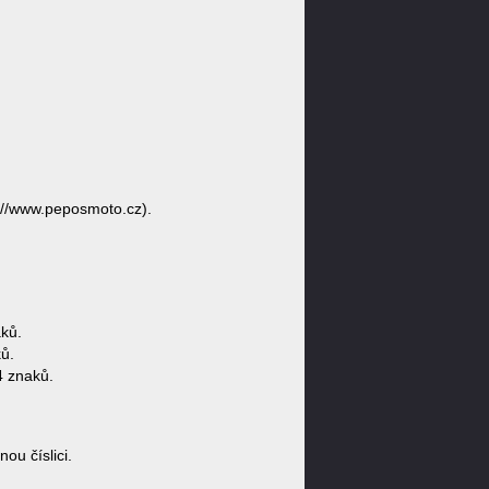
://www.peposmoto.cz).
ků.
ů.
4 znaků.
u číslici.