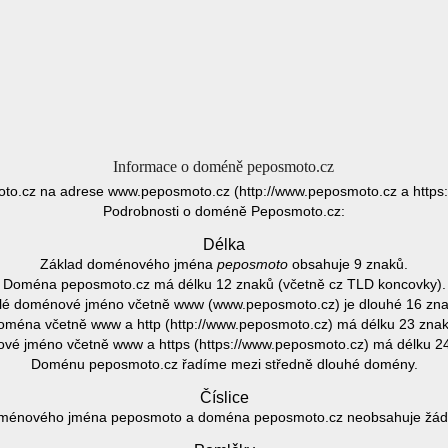
Informace o doméně peposmoto.cz
o.cz na adrese www.peposmoto.cz (http://www.peposmoto.cz a https
Podrobnosti o doméně Peposmoto.cz:
Délka
Základ doménového jména
peposmoto
obsahuje 9 znaků.
Doména peposmoto.cz má délku 12 znaků (včetně cz TLD koncovky).
lé doménové jméno včetně www (www.peposmoto.cz) je dlouhé 16 zna
oména včetně www a http (http://www.peposmoto.cz) má délku 23 znak
é jméno včetně www a https (https://www.peposmoto.cz) má délku 2
Doménu peposmoto.cz řadíme mezi středně dlouhé domény.
Číslice
ménového jména peposmoto a doména peposmoto.cz neobsahuje žádno