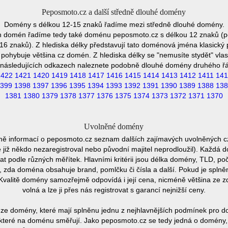
Peposmoto.cz a další středně dlouhé domény
Domény s délkou 12-15 znaků řadíme mezi středně dlouhé domény.
h domén řadíme tedy také doménu peposmoto.cz s délkou 12 znaků (
 znaků). Z hlediska délky představují tato doménová jména klasický p
pohybuje většina cz domén. Z hlediska délky se "nemusíte stydět" vla
následujících odkazech naleznete podobně dlouhé domény druhého ř
1422
1421
1420
1419
1418
1417
1416
1415
1414
1413
1412
1411
141
399
1398
1397
1396
1395
1394
1393
1392
1391
1390
1389
1388
138
1381
1380
1379
1378
1377
1376
1375
1374
1373
1372
1371
1370
Uvolněné domény
mě informací o peposmoto.cz seznam dalších zajímavých uvolněných c
e již někdo nezaregistroval nebo původní majitel neprodloužil). Každá 
at podle různých měřítek. Hlavními kritérii jsou délka domény, TLD, poč
vu, zda doména obsahuje brand, pomlčku či čísla a další. Pokud je spln
Kvalitě domény samozřejmě odpovídá i její cena, nicméně většina ze 
volná a lze ji přes nás registrovat s garancí nejnižší ceny.
ze domény, které mají splněnu jednu z nejhlavnějších podmínek pro do
které na doménu směřují. Jako peposmoto.cz se tedy jedná o domény, kt