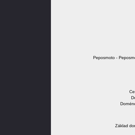
Peposmoto - Peposmot
Ce
D
Doménov
Základ do