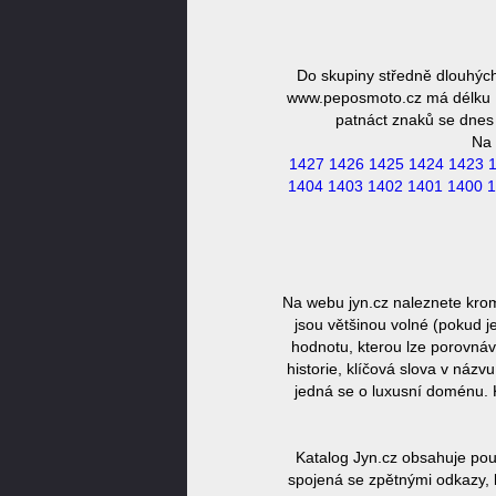
Do skupiny středně dlouhýc
www.peposmoto.cz má délku 16
patnáct znaků se dnes 
Na 
1427
1426
1425
1424
1423
1404
1403
1402
1401
1400
1
Na webu jyn.cz naleznete kro
jsou většinou volné (pokud j
hodnotu, kterou lze porovnáv
historie, klíčová slova v náz
jedná se o luxusní doménu. 
Katalog Jyn.cz obsahuje pou
spojená se zpětnými odkazy, 