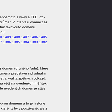
peposmoto s www a TLD .cz -
růměr. V intervalu dvanáct až
stnit takovouto doménu.
ádu:
0
1409
1408
1407
1406
1405
7
1386
1385
1384
1383
1382
z domén (druhého řádu), které
doména představu individuální
et a kvalita zpětných odkazů,
ěna většina uvedených měřítek,
zde uvedených domén je stále
brou doménu a to je historie
eré již byly používané, ale z