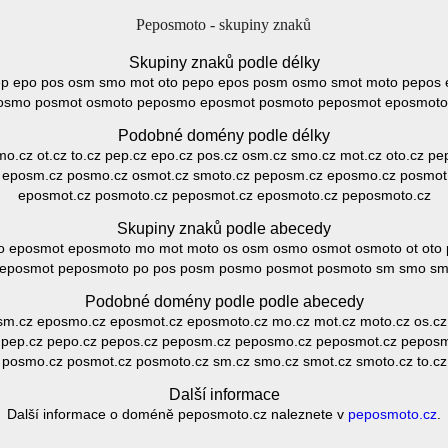
Peposmoto - skupiny znaků
Skupiny znaků podle délky
pep epo pos osm smo mot oto pepo epos posm osmo smot moto pepo
osmo posmot osmoto peposmo eposmot posmoto peposmot eposmoto
Podobné domény podle délky
 mo.cz ot.cz to.cz pep.cz epo.cz pos.cz osm.cz smo.cz mot.cz oto.cz p
z eposm.cz posmo.cz osmot.cz smoto.cz peposm.cz eposmo.cz posmot
eposmot.cz posmoto.cz peposmot.cz eposmoto.cz peposmoto.cz
Skupiny znaků podle abecedy
 eposmot eposmoto mo mot moto os osm osmo osmot osmoto ot oto
eposmot peposmoto po pos posm posmo posmot posmoto sm smo smo
Podobné domény podle podle abecedy
sm.cz eposmo.cz eposmot.cz eposmoto.cz mo.cz mot.cz moto.cz os.c
cz pep.cz pepo.cz pepos.cz peposm.cz peposmo.cz peposmot.cz peposm
posmo.cz posmot.cz posmoto.cz sm.cz smo.cz smot.cz smoto.cz to.cz
Další informace
Další informace o doméně peposmoto.cz naleznete v
peposmoto.cz
.