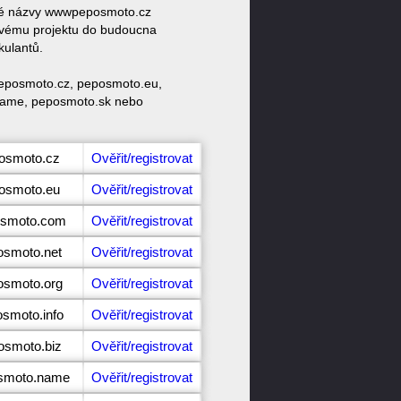
ové názvy wwwpeposmoto.cz
vému projektu do budoucna
kulantů.
peposmoto.cz, peposmoto.eu,
name, peposmoto.sk nebo
posmoto.cz
Ověřit/registrovat
posmoto.eu
Ověřit/registrovat
osmoto.com
Ověřit/registrovat
osmoto.net
Ověřit/registrovat
osmoto.org
Ověřit/registrovat
osmoto.info
Ověřit/registrovat
osmoto.biz
Ověřit/registrovat
osmoto.name
Ověřit/registrovat