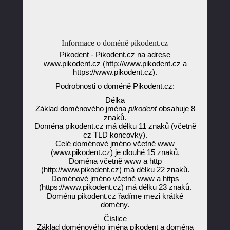
Informace o doméně pikodent.cz
Pikodent - Pikodent.cz na adrese
www.pikodent.cz (http://www.pikodent.cz a
https://www.pikodent.cz).
Podrobnosti o doméně Pikodent.cz:
Délka
Základ doménového jména
pikodent
obsahuje 8
znaků.
Doména pikodent.cz má délku 11 znaků (včetně
cz TLD koncovky).
Celé doménové jméno včetně www
(www.pikodent.cz) je dlouhé 15 znaků.
Doména včetně www a http
(http://www.pikodent.cz) má délku 22 znaků.
Doménové jméno včetně www a https
(https://www.pikodent.cz) má délku 23 znaků.
Doménu pikodent.cz řadíme mezi krátké
domény.
Číslice
Základ doménového jména pikodent a doména