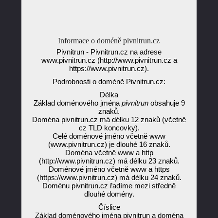
Informace o doméně pivnitrun.cz
Pivnitrun - Pivnitrun.cz na adrese
www.pivnitrun.cz (http://www.pivnitrun.cz a
https://www.pivnitrun.cz).
Podrobnosti o doméně Pivnitrun.cz:
Délka
Základ doménového jména
pivnitrun
obsahuje 9
znaků.
Doména pivnitrun.cz má délku 12 znaků (včetně
cz TLD koncovky).
Celé doménové jméno včetně www
(www.pivnitrun.cz) je dlouhé 16 znaků.
Doména včetně www a http
(http://www.pivnitrun.cz) má délku 23 znaků.
Doménové jméno včetně www a https
(https://www.pivnitrun.cz) má délku 24 znaků.
Doménu pivnitrun.cz řadíme mezi středně
dlouhé domény.
Číslice
Základ doménového jména pivnitrun a doména