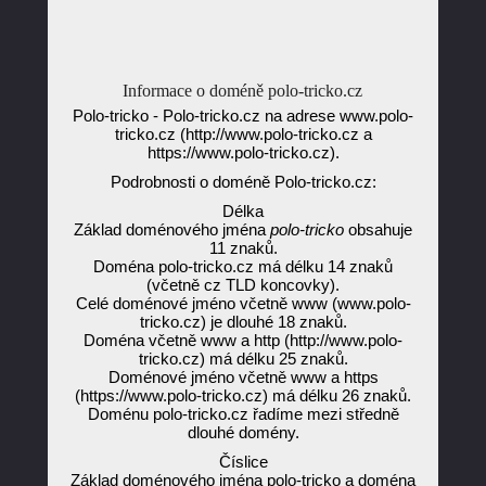
Informace o doméně polo-tricko.cz
Polo-tricko - Polo-tricko.cz na adrese www.polo-
tricko.cz (http://www.polo-tricko.cz a
https://www.polo-tricko.cz).
Podrobnosti o doméně Polo-tricko.cz:
Délka
Základ doménového jména
polo-tricko
obsahuje
11 znaků.
Doména polo-tricko.cz má délku 14 znaků
(včetně cz TLD koncovky).
Celé doménové jméno včetně www (www.polo-
tricko.cz) je dlouhé 18 znaků.
Doména včetně www a http (http://www.polo-
tricko.cz) má délku 25 znaků.
Doménové jméno včetně www a https
(https://www.polo-tricko.cz) má délku 26 znaků.
Doménu polo-tricko.cz řadíme mezi středně
dlouhé domény.
Číslice
Základ doménového jména polo-tricko a doména