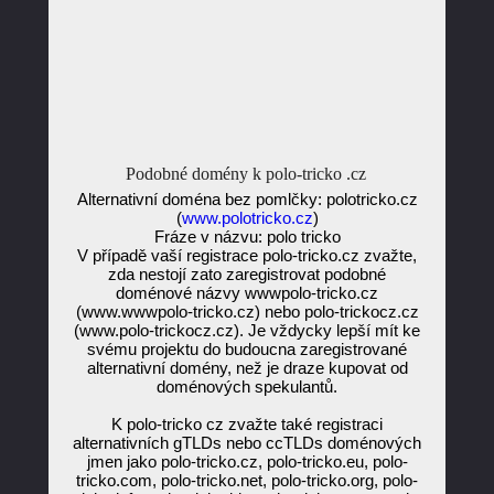
Podobné domény k polo-tricko .cz
Alternativní doména bez pomlčky: polotricko.cz
(
www.polotricko.cz
)
Fráze v názvu: polo tricko
V případě vaší registrace polo-tricko.cz zvažte,
zda nestojí zato zaregistrovat podobné
doménové názvy wwwpolo-tricko.cz
(www.wwwpolo-tricko.cz) nebo polo-trickocz.cz
(www.polo-trickocz.cz). Je vždycky lepší mít ke
svému projektu do budoucna zaregistrované
alternativní domény, než je draze kupovat od
doménových spekulantů.
K polo-tricko cz zvažte také registraci
alternativních gTLDs nebo ccTLDs doménových
jmen jako polo-tricko.cz, polo-tricko.eu, polo-
tricko.com, polo-tricko.net, polo-tricko.org, polo-