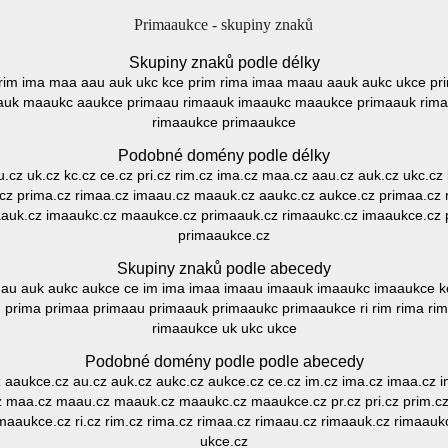
Primaaukce - skupiny znaků
Skupiny znaků podle délky
ri rim ima maa aau auk ukc kce prim rima imaa maau aauk aukc ukce 
auk maaukc aaukce primaau rimaauk imaaukc maaukce primaauk rim
rimaaukce primaaukce
Podobné domény podle délky
au.cz uk.cz kc.cz ce.cz pri.cz rim.cz ima.cz maa.cz aau.cz auk.cz ukc.cz
cz prima.cz rimaa.cz imaau.cz maauk.cz aaukc.cz aukce.cz primaa.cz
aauk.cz imaaukc.cz maaukce.cz primaauk.cz rimaaukc.cz imaaukce.cz 
primaaukce.cz
Skupiny znaků podle abecedy
 au auk aukc aukce ce im ima imaa imaau imaauk imaaukc imaaukce
 prima primaa primaau primaauk primaaukc primaaukce ri rim rima ri
rimaaukce uk ukc ukce
Podobné domény podle podle abecedy
 aaukce.cz au.cz auk.cz aukc.cz aukce.cz ce.cz im.cz ima.cz imaa.cz
z maa.cz maau.cz maauk.cz maaukc.cz maaukce.cz pr.cz pri.cz prim.cz
aaukce.cz ri.cz rim.cz rima.cz rimaa.cz rimaau.cz rimaauk.cz rimaauk
ukce.cz