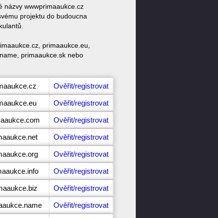
ové názvy wwwprimaaukce.cz
svému projektu do budoucna
kulantů.
rimaaukce.cz, primaaukce.eu,
e.name, primaaukce.sk nebo
imaaukce.cz
Ověřit/registrovat
imaaukce.eu
Ověřit/registrovat
imaaukce.com
Ověřit/registrovat
imaaukce.net
Ověřit/registrovat
imaaukce.org
Ověřit/registrovat
maaukce.info
Ověřit/registrovat
imaaukce.biz
Ověřit/registrovat
maaukce.name
Ověřit/registrovat