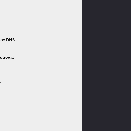
óny DNS.
strovat
: