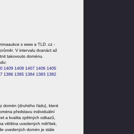
rimaaukce s www a TLD .cz -
růměr. V intervalu dvanáct až
stnit takovouto doménu.
ádu:
0
1409
1408
1407
1406
1405
7
1386
1385
1384
1383
1382
z domén (druhého řádu), které
doména představu individuální
et a kvalita zpětných odkazů,
ěna většina uvedených měřítek,
zde uvedených domén je stále