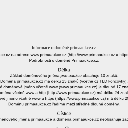
Informace o doméně primaaukce.cz
ce.cz na adrese www.primaaukce.cz (http://www.primaaukce.cz a https
Podrobnosti o doméně Primaaukce.cz:
Délka
Základ doménového jména
primaaukce
obsahuje 10 znaků.
Doména primaaukce.cz má délku 13 znaků (včetně cz TLD koncovky).
é doménové jméno včetně www (www.primaaukce.cz) je dlouhé 17 zna
ména včetně www a http (http://www.primaaukce.cz) má délku 24 zna
é jméno včetně www a https (https://www.primaaukce.cz) má délku 2
Doménu primaaukce.cz řadíme mezi středně dlouhé domény.
Číslice
ménového jména primaaukce a doména primaaukce.cz neobsahuje žádno