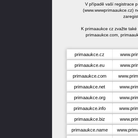
V případě vaší registrace
(www.wwwprimaaukce.cz) ne
zaregis
K primaaukce cz zvažte také
primaaukce.com, primaaukc
primaaukce.cz
www.pri
primaaukce.eu
www.pri
primaaukce.com
www.pri
primaaukce.net
www.pri
primaaukce.org
www.pri
primaaukce.info
www.prim
primaaukce.biz
www.pri
primaaukce.name
www.prim