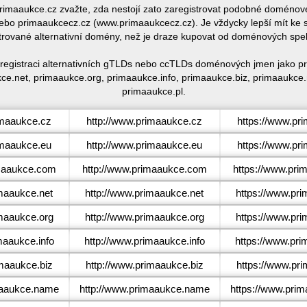
 primaaukce.cz zvažte, zda nestojí zato zaregistrovat podobné domén
bo primaaukcecz.cz (www.primaaukcecz.cz). Je vždycky lepší mít ke 
trované alternativní domény, než je draze kupovat od doménových spe
 registraci alternativních gTLDs nebo ccTLDs doménových jmen jako p
e.net, primaaukce.org, primaaukce.info, primaaukce.biz, primaaukc
primaaukce.pl.
maaukce.cz
http://www.primaaukce.cz
https://www.pr
maaukce.eu
http://www.primaaukce.eu
https://www.pr
maaukce.com
http://www.primaaukce.com
https://www.pr
maaukce.net
http://www.primaaukce.net
https://www.pr
maaukce.org
http://www.primaaukce.org
https://www.pr
aaukce.info
http://www.primaaukce.info
https://www.pri
maaukce.biz
http://www.primaaukce.biz
https://www.pr
aaukce.name
http://www.primaaukce.name
https://www.pri