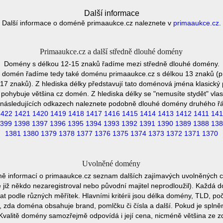
Další informace
Další informace o doméně primaaukce.cz naleznete v
primaaukce.cz
.
Primaaukce.cz a další středně dlouhé domény
Domény s délkou 12-15 znaků řadíme mezi středně dlouhé domény.
h domén řadíme tedy také doménu primaaukce.cz s délkou 13 znaků (p
7 znaků). Z hlediska délky představují tato doménová jména klasický p
pohybuje většina cz domén. Z hlediska délky se "nemusíte stydět" vla
následujících odkazech naleznete podobně dlouhé domény druhého ř
1422
1421
1420
1419
1418
1417
1416
1415
1414
1413
1412
1411
141
399
1398
1397
1396
1395
1394
1393
1392
1391
1390
1389
1388
138
1381
1380
1379
1378
1377
1376
1375
1374
1373
1372
1371
1370
Uvolněné domény
mě informací o primaaukce.cz seznam dalších zajímavých uvolněných c
e již někdo nezaregistroval nebo původní majitel neprodloužil). Každá 
at podle různých měřítek. Hlavními kritérii jsou délka domény, TLD, poč
vu, zda doména obsahuje brand, pomlčku či čísla a další. Pokud je spln
Kvalitě domény samozřejmě odpovídá i její cena, nicméně většina ze 