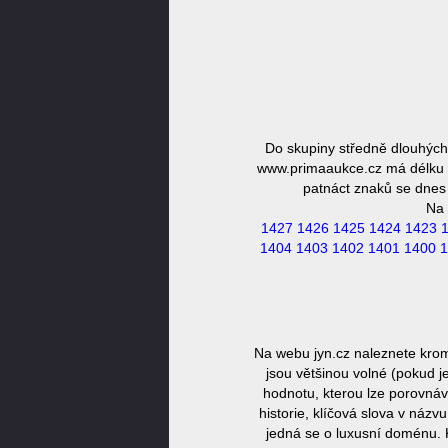
Do skupiny středně dlouhýc
www.primaaukce.cz má délku 1
patnáct znaků se dnes 
Na 
1427
1426
1425
1424
1423
1404
1403
1402
1401
1400
1
Na webu jyn.cz naleznete kro
jsou většinou volné (pokud j
hodnotu, kterou lze porovnáv
historie, klíčová slova v náz
jedná se o luxusní doménu. 