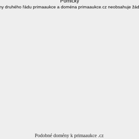
Pomlčky
y druhého řádu primaaukce a doména primaaukce.cz neobsahuje žá
Podobné domény k primaaukce .cz