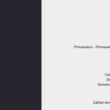
Primaaukce - Primaauk
Cel
Do
Doménov
Základ do