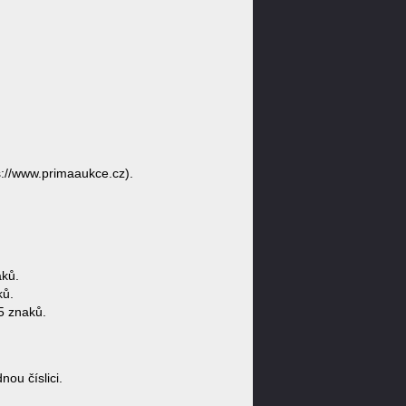
://www.primaaukce.cz).
ků.
ků.
5 znaků.
u číslici.