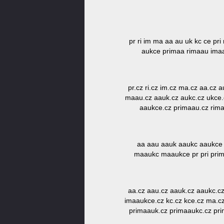
pr ri im ma aa au uk kc ce p
aukce primaa rimaau ima
pr.cz ri.cz im.cz ma.cz aa.cz 
maau.cz aauk.cz aukc.cz ukce.
aaukce.cz primaau.cz rim
aa aau aauk aaukc aaukce
maaukc maaukce pr pri prim
aa.cz aau.cz aauk.cz aaukc.cz
imaaukce.cz kc.cz kce.cz ma.c
primaauk.cz primaaukc.cz prim