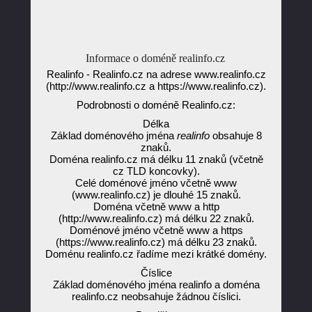
Informace o doméně realinfo.cz
Realinfo - Realinfo.cz na adrese www.realinfo.cz
(http://www.realinfo.cz a https://www.realinfo.cz).
Podrobnosti o doméně Realinfo.cz:
Délka
Základ doménového jména
realinfo
obsahuje 8
znaků.
Doména realinfo.cz má délku 11 znaků (včetně
cz TLD koncovky).
Celé doménové jméno včetně www
(www.realinfo.cz) je dlouhé 15 znaků.
Doména včetně www a http
(http://www.realinfo.cz) má délku 22 znaků.
Doménové jméno včetně www a https
(https://www.realinfo.cz) má délku 23 znaků.
Doménu realinfo.cz řadíme mezi krátké domény.
Číslice
Základ doménového jména realinfo a doména
realinfo.cz neobsahuje žádnou číslici.