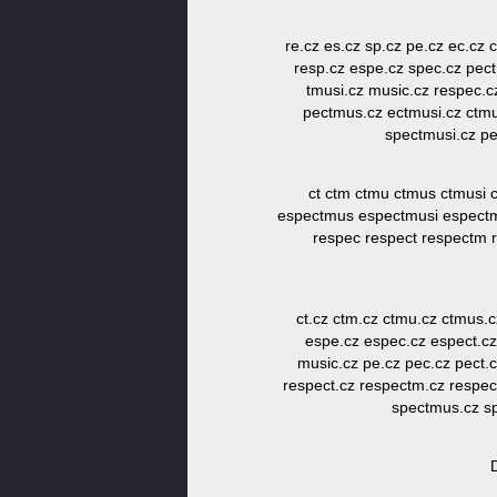
re.cz es.cz sp.cz pe.cz ec.cz c
resp.cz espe.cz spec.cz pect
tmusi.cz music.cz respec.c
pectmus.cz ectmusi.cz ctm
spectmusi.cz pe
ct ctm ctmu ctmus ctmusi 
espectmus espectmusi espectm
respec respect respectm 
ct.cz ctm.cz ctmu.cz ctmus.c
espe.cz espec.cz espect.c
music.cz pe.cz pec.cz pect.
respect.cz respectm.cz respec
spectmus.cz sp