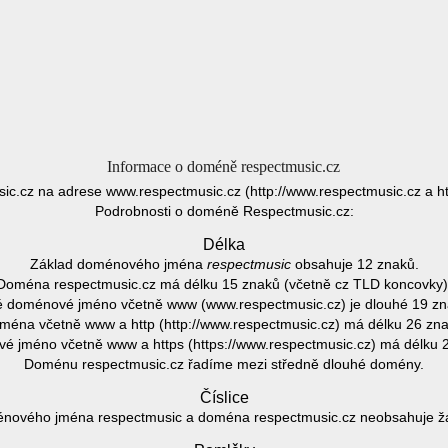
Informace o doméně respectmusic.cz
c.cz na adrese www.respectmusic.cz (http://www.respectmusic.cz a ht
Podrobnosti o doméně Respectmusic.cz:
Délka
Základ doménového jména
respectmusic
obsahuje 12 znaků.
Doména respectmusic.cz má délku 15 znaků (včetně cz TLD koncovky)
é doménové jméno včetně www (www.respectmusic.cz) je dlouhé 19 zn
ména včetně www a http (http://www.respectmusic.cz) má délku 26 zna
 jméno včetně www a https (https://www.respectmusic.cz) má délku 
Doménu respectmusic.cz řadíme mezi středně dlouhé domény.
Číslice
nového jména respectmusic a doména respectmusic.cz neobsahuje žád