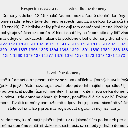
Respectmusic.cz a další středně dlouhé domény
Domény s délkou 12-15 znaků řadíme mezi středně dlouhé domény.
domén řadíme tedy také doménu respectmusic.cz s délkou 15 znaků (r
19 znaků). Z hlediska délky představují tato doménová jména klasický 
pohybuje většina cz domén. Z hlediska délky se "nemusíte stydět" vla
následujících odkazech naleznete podobně dlouhé domény druhého ř
1422
1421
1420
1419
1418
1417
1416
1415
1414
1413
1412
1411
141
399
1398
1397
1396
1395
1394
1393
1392
1391
1390
1389
1388
138
1381
1380
1379
1378
1377
1376
1375
1374
1373
1372
1371
1370
Uvolněné domény
romě informací o respectmusic.cz seznam dalších zajímavých uvolněný
 (pokud je již někdo nezaregistroval nebo původní majitel neprodlouži
ze porovnávat podle různých měřítek. Hlavními kritérii jsou délka domény
va v názvu, zda doména obsahuje brand, pomlčku či čísla a další. Poku
doménu. Kvalitě domény samozřejmě odpovídá i její cena, nicméně větš
stále volná a lze ji přes nás registrovat s garancí nejnižší ceny.
ze domény, které mají splněnu jednu z nejhlavnějších podmínek pro do
eré na doménu směřují. Jako respectmusic.cz se tedy jedná o domény, 