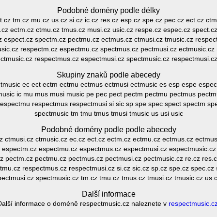
Podobné domény podle délky
t.cz tm.cz mu.cz us.cz si.cz ic.cz res.cz esp.cz spe.cz pec.cz ect.cz ct
.cz ectm.cz ctmu.cz tmus.cz musi.cz usic.cz respe.cz espec.cz spect.
z espect.cz spectm.cz pectmu.cz ectmus.cz ctmusi.cz tmusic.cz respe
usic.cz respectm.cz espectmu.cz spectmus.cz pectmusi.cz ectmusic.cz
ctmusic.cz respectmus.cz espectmusi.cz spectmusic.cz respectmusi.c
Skupiny znaků podle abecedy
ctmusic ec ect ectm ectmu ectmus ectmusi ectmusic es esp espe esp
usic ic mu mus musi music pe pec pect pectm pectmu pectmus pectmus
respectmu respectmus respectmusi si sic sp spe spec spect spectm s
spectmusic tm tmu tmus tmusi tmusic us usi usic
Podobné domény podle podle abecedy
z ctmusi.cz ctmusic.cz ec.cz ect.cz ectm.cz ectmu.cz ectmus.cz ectmus
z espectm.cz espectmu.cz espectmus.cz espectmusi.cz espectmusic.cz 
cz pectm.cz pectmu.cz pectmus.cz pectmusi.cz pectmusic.cz re.cz res.c
tmu.cz respectmus.cz respectmusi.cz si.cz sic.cz sp.cz spe.cz spec.cz
ectmusi.cz spectmusic.cz tm.cz tmu.cz tmus.cz tmusi.cz tmusic.cz us.cz
Další informace
Další informace o doméně respectmusic.cz naleznete v
respectmusic.c