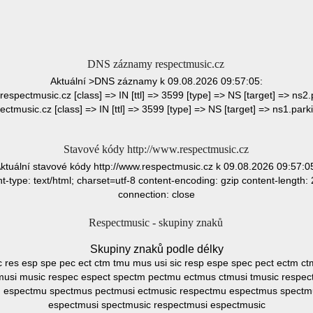
DNS záznamy respectmusic.cz
Aktuální >DNS záznamy k 09.08.2026 09:57:05:
> respectmusic.cz [class] => IN [ttl] => 3599 [type] => NS [target] => ns2.
ectmusic.cz [class] => IN [ttl] => 3599 [type] => NS [target] => ns1.park
Stavové kódy http://www.respectmusic.cz
ktuální stavové kódy http://www.respectmusic.cz k 09.08.2026 09:57:0
type: text/html; charset=utf-8 content-encoding: gzip content-length: 
connection: close
Respectmusic - skupiny znaků
Skupiny znaků podle délky
 ic res esp spe pec ect ctm tmu mus usi sic resp espe spec pect ectm c
musi music respec espect spectm pectmu ectmus ctmusi tmusic respe
m espectmu spectmus pectmusi ectmusic respectmu espectmus spectm
espectmusi spectmusic respectmusi espectmusic