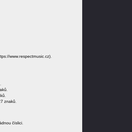
tps://www.respectmusic.cz).
.
aků.
ků.
27 znaků.
nou číslici.