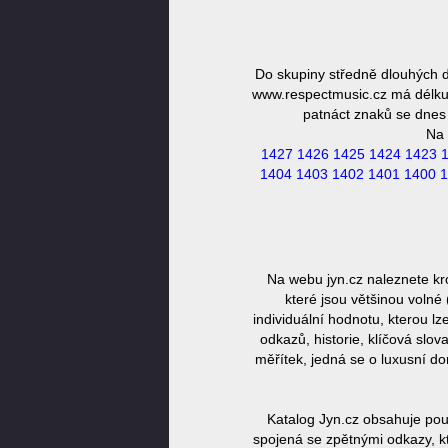
Do skupiny středně dlouhých 
www.respectmusic.cz má délku 
patnáct znaků se dnes 
Na 
1427
1426
1425
1424
1423
1404
1403
1402
1401
1400
1
Na webu jyn.cz naleznete k
které jsou většinou volné
individuální hodnotu, kterou l
odkazů, historie, klíčová slo
měřítek, jedná se o luxusní 
Katalog Jyn.cz obsahuje pou
spojená se zpětnými odkazy, kt