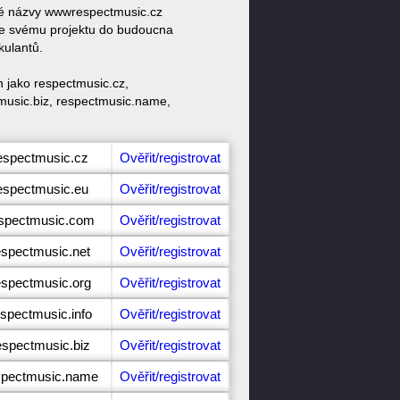
ové názvy wwwrespectmusic.cz
ke svému projektu do budoucna
kulantů.
 jako respectmusic.cz,
music.biz, respectmusic.name,
respectmusic.cz
Ověřit/registrovat
respectmusic.eu
Ověřit/registrovat
espectmusic.com
Ověřit/registrovat
espectmusic.net
Ověřit/registrovat
espectmusic.org
Ověřit/registrovat
espectmusic.info
Ověřit/registrovat
espectmusic.biz
Ověřit/registrovat
espectmusic.name
Ověřit/registrovat