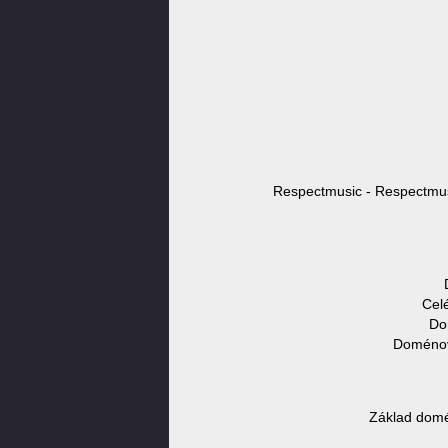
Respectmusic - Respectmusi
Cel
Do
Doménové
Základ domé