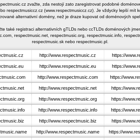
espectmusic.cz zvažte, zda nestojí zato zaregistrovat podobné domén
o respectmusiccz.cz (www.respectmusiccz.cz). Je vždycky lepší mít 
trované alternativní domény, než je draze kupovat od doménových spe
žte také registraci alternativních gTLDs nebo ccTLDs doménových jmen
c.com, respectmusic.net, respectmusic.org, respectmusic.info, respect
respectmusic.sk nebo respectmusic.pl.
ctmusic.cz
http://www.respectmusic.cz
https://www.
ctmusic.eu
http://www.respectmusic.eu
https://www.
ctmusic.com
http://www.respectmusic.com
https://www.r
ctmusic.net
http://www.respectmusic.net
https://www.r
ctmusic.org
http://www.respectmusic.org
https://www.r
tmusic.info
http://www.respectmusic.info
https://www.r
ctmusic.biz
http://www.respectmusic.biz
https://www.r
tmusic.name
http://www.respectmusic.name
https://www.r