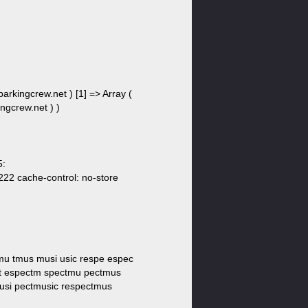
parkingcrew.net ) [1] => Array (
ingcrew.net ) )
5:
222 cache-control: no-store
tmu tmus musi usic respe espec
ct espectm spectmu pectmus
usi pectmusic respectmus