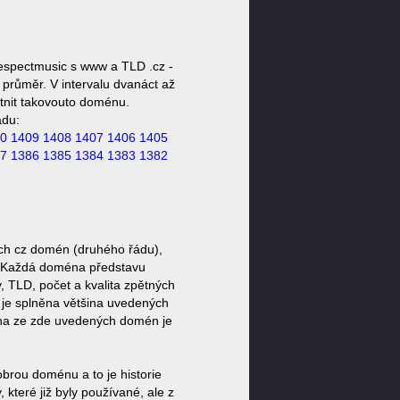
espectmusic s www a TLD .cz -
průměr. V intervalu dvanáct až
stnit takovouto doménu.
ádu:
0
1409
1408
1407
1406
1405
7
1386
1385
1384
1383
1382
ch cz domén (druhého řádu),
l). Každá doména představu
, TLD, počet a kvalita zpětných
d je splněna většina uvedených
ina ze zde uvedených domén je
brou doménu a to je historie
které již byly používané, ale z