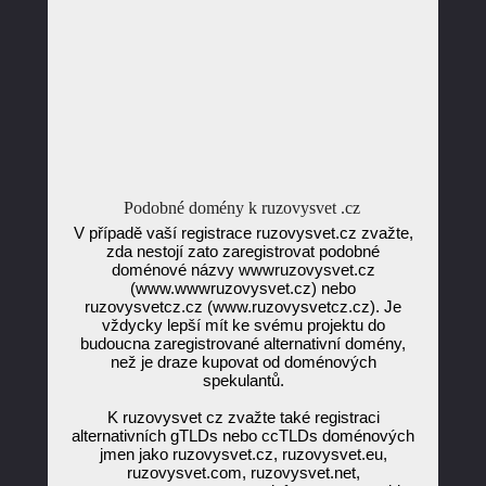
Podobné domény k ruzovysvet .cz
V případě vaší registrace ruzovysvet.cz zvažte,
zda nestojí zato zaregistrovat podobné
doménové názvy wwwruzovysvet.cz
(www.wwwruzovysvet.cz) nebo
ruzovysvetcz.cz (www.ruzovysvetcz.cz). Je
vždycky lepší mít ke svému projektu do
budoucna zaregistrované alternativní domény,
než je draze kupovat od doménových
spekulantů.
K ruzovysvet cz zvažte také registraci
alternativních gTLDs nebo ccTLDs doménových
jmen jako ruzovysvet.cz, ruzovysvet.eu,
ruzovysvet.com, ruzovysvet.net,