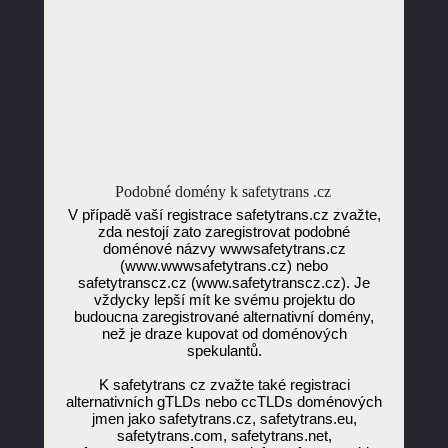
Podobné domény k safetytrans .cz
V případě vaší registrace safetytrans.cz zvažte,
zda nestojí zato zaregistrovat podobné
doménové názvy wwwsafetytrans.cz
(www.wwwsafetytrans.cz) nebo
safetytranscz.cz (www.safetytranscz.cz). Je
vždycky lepší mít ke svému projektu do
budoucna zaregistrované alternativní domény,
než je draze kupovat od doménových
spekulantů.
K safetytrans cz zvažte také registraci
alternativních gTLDs nebo ccTLDs doménových
jmen jako safetytrans.cz, safetytrans.eu,
safetytrans.com, safetytrans.net,