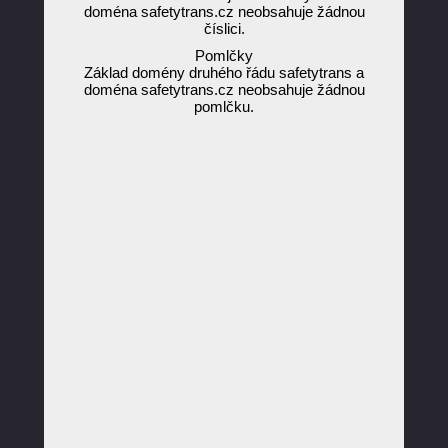
doména safetytrans.cz neobsahuje žádnou
číslici.
Pomlčky
Základ domény druhého řádu safetytrans a
doména safetytrans.cz neobsahuje žádnou
pomlčku.