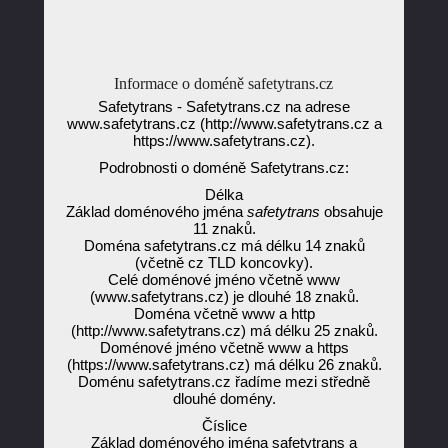
Informace o doméně safetytrans.cz
Safetytrans - Safetytrans.cz na adrese
www.safetytrans.cz (http://www.safetytrans.cz a
https://www.safetytrans.cz).
Podrobnosti o doméně Safetytrans.cz:
Délka
Základ doménového jména
safetytrans
obsahuje
11 znaků.
Doména safetytrans.cz má délku 14 znaků
(včetně cz TLD koncovky).
Celé doménové jméno včetně www
(www.safetytrans.cz) je dlouhé 18 znaků.
Doména včetně www a http
(http://www.safetytrans.cz) má délku 25 znaků.
Doménové jméno včetně www a https
(https://www.safetytrans.cz) má délku 26 znaků.
Doménu safetytrans.cz řadíme mezi středně
dlouhé domény.
Číslice
Základ doménového jména safetytrans a