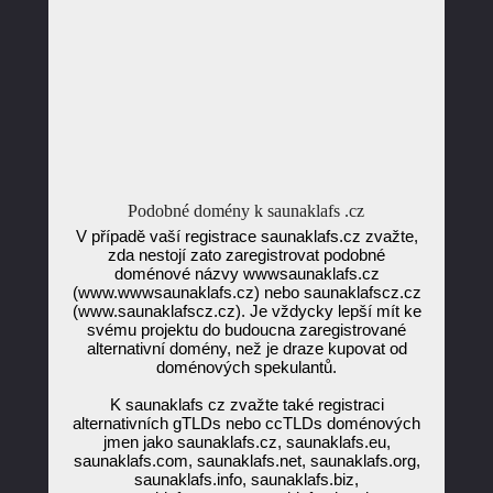
Podobné domény k saunaklafs .cz
V případě vaší registrace saunaklafs.cz zvažte,
zda nestojí zato zaregistrovat podobné
doménové názvy wwwsaunaklafs.cz
(www.wwwsaunaklafs.cz) nebo saunaklafscz.cz
(www.saunaklafscz.cz). Je vždycky lepší mít ke
svému projektu do budoucna zaregistrované
alternativní domény, než je draze kupovat od
doménových spekulantů.
K saunaklafs cz zvažte také registraci
alternativních gTLDs nebo ccTLDs doménových
jmen jako saunaklafs.cz, saunaklafs.eu,
saunaklafs.com, saunaklafs.net, saunaklafs.org,
saunaklafs.info, saunaklafs.biz,