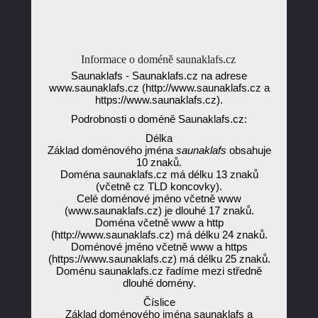
Informace o doméně saunaklafs.cz
Saunaklafs - Saunaklafs.cz na adrese
www.saunaklafs.cz (http://www.saunaklafs.cz a
https://www.saunaklafs.cz).
Podrobnosti o doméně Saunaklafs.cz:
Délka
Základ doménového jména
saunaklafs
obsahuje
10 znaků.
Doména saunaklafs.cz má délku 13 znaků
(včetně cz TLD koncovky).
Celé doménové jméno včetně www
(www.saunaklafs.cz) je dlouhé 17 znaků.
Doména včetně www a http
(http://www.saunaklafs.cz) má délku 24 znaků.
Doménové jméno včetně www a https
(https://www.saunaklafs.cz) má délku 25 znaků.
Doménu saunaklafs.cz řadíme mezi středně
dlouhé domény.
Číslice
Základ doménového jména saunaklafs a