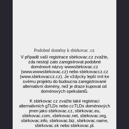
Podobné domény k sbirkovac .cz
V případě vaší registrace sbirkovac.cz zvažte,
zda nestojí zato zaregistrovat podobné
doménové názvy wwwsbirkovac.cz
(www.wwwsbirkovac.cz) nebo sbirkovaccz.cz
(www.sbirkovaccz.cz). Je vždycky lepší mít ke
svému projektu do budoucna zaregistrované
alternativní domény, než je draze kupovat od
doménových spekulantů.
K sbirkovac cz zvažte také registraci
alternativních gTLDs nebo ccTLDs doménových
jmen jako sbirkovac.cz, sbirkovac.eu,
sbirkovac.com, sbirkovac.net, sbirkovac.org,
sbirkovac.info, sbirkovac.biz, sbirkovac.name,
sbirkovac.sk nebo sbirkovac.pl.