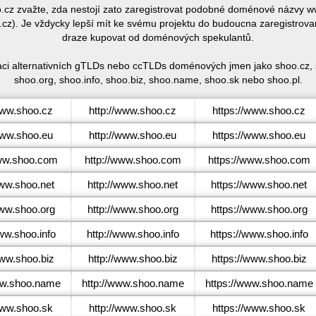
oo.cz zvažte, zda nestojí zato zaregistrovat podobné doménové názv
z). Je vždycky lepší mít ke svému projektu do budoucna zaregistrovan
draze kupovat od doménových spekulantů.
raci alternativních gTLDs nebo ccTLDs doménových jmen jako shoo.cz,
shoo.org, shoo.info, shoo.biz, shoo.name, shoo.sk nebo shoo.pl.
ww.shoo.cz
http://www.shoo.cz
https://www.shoo.cz
ww.shoo.eu
http://www.shoo.eu
https://www.shoo.eu
w.shoo.com
http://www.shoo.com
https://www.shoo.com
ww.shoo.net
http://www.shoo.net
https://www.shoo.net
w.shoo.org
http://www.shoo.org
https://www.shoo.org
w.shoo.info
http://www.shoo.info
https://www.shoo.info
ww.shoo.biz
http://www.shoo.biz
https://www.shoo.biz
w.shoo.name
http://www.shoo.name
https://www.shoo.name
ww.shoo.sk
http://www.shoo.sk
https://www.shoo.sk