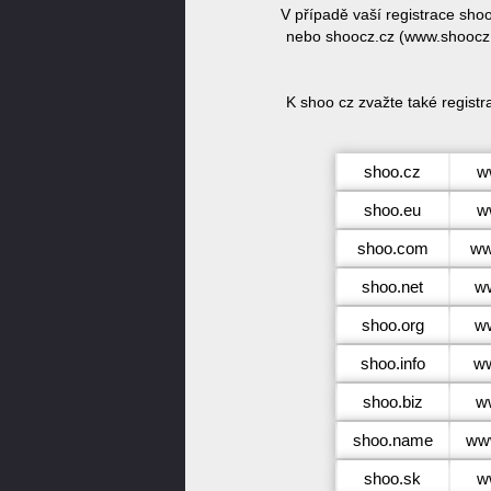
V případě vaší registrace sh
nebo shoocz.cz (www.shoocz.c
K shoo cz zvažte také regist
shoo.cz
w
shoo.eu
w
shoo.com
ww
shoo.net
w
shoo.org
ww
shoo.info
ww
shoo.biz
w
shoo.name
ww
shoo.sk
w