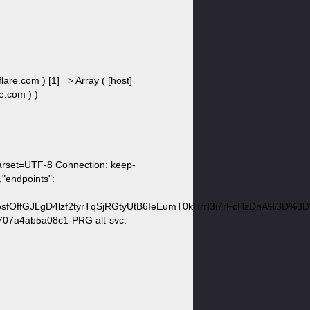
lare.com ) [1] => Array ( [host]
re.com ) )
arset=UTF-8 Connection: keep-
,"endpoints":
ffGJLgD4lzf2tyrTqSjRGtyUtB6IeEumT0kHrrI3i7rFcHzDnA%3D%3D"
27707a4ab5a08c1-PRG alt-svc: