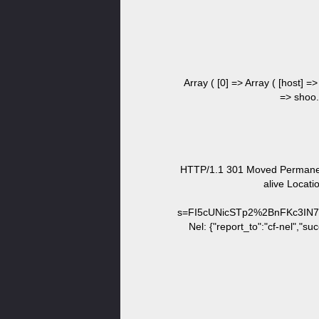
Array ( [0] => Array ( [host] =
=> shoo.c
HTTP/1.1 301 Moved Permanent
alive Locati
s=FI5cUNicSTp2%2BnFKc3IN7
Nel: {"report_to":"cf-nel",