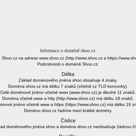
Informace o doméně shoo.cz
 Shoo.cz na adrese www.shoo.cz (http://www.shoo.cz a https://www.sh
Podrobnosti o doméně Shoo.cz:
Délka
Základ doménového jména
shoo
obsahuje 4 znaky.
Doména shoo.cz má délku 7 znaků (včetně cz TLD koncovky).
Celé doménové jméno včetně www (www.shoo.cz) je dlouhé 11 znaků.
Doména včetně www a http (http://www.shoo.cz) má délku 18 znaků.
nové jméno včetně www a https (https://www.shoo.cz) má délku 19 z
Doménu shoo.cz řadíme mezi krátké domény.
Číslice
lad doménového jména shoo a doména shoo.cz neobsahuje žádnou čísl