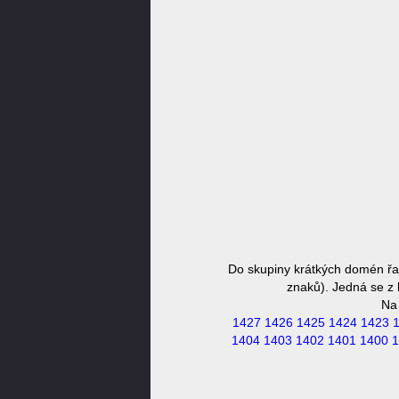
Do skupiny krátkých domén řa
znaků). Jedná se z 
Na
1427
1426
1425
1424
1423
1404
1403
1402
1401
1400
1