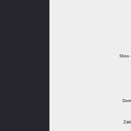
Shoo -
Domé
Zák