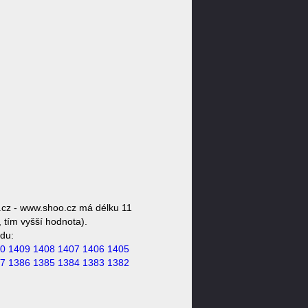
.cz - www.shoo.cz má délku 11
 tím vyšší hodnota).
du:
0
1409
1408
1407
1406
1405
7
1386
1385
1384
1383
1382