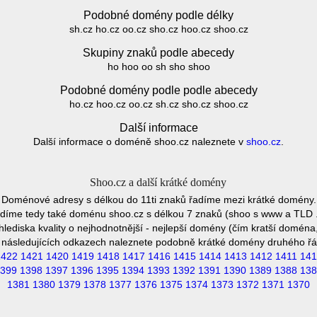
Podobné domény podle délky
sh.cz ho.cz oo.cz sho.cz hoo.cz shoo.cz
Skupiny znaků podle abecedy
ho hoo oo sh sho shoo
Podobné domény podle podle abecedy
ho.cz hoo.cz oo.cz sh.cz sho.cz shoo.cz
Další informace
Další informace o doméně shoo.cz naleznete v
shoo.cz
.
Shoo.cz a další krátké domény
Doménové adresy s délkou do 11ti znaků řadíme mezi krátké domény.
díme tedy také doménu shoo.cz s délkou 7 znaků (shoo s www a TLD 
hlediska kvality o nejhodnotnější - nejlepší domény (čím kratší doména,
 následujících odkazech naleznete podobně krátké domény druhého řá
1422
1421
1420
1419
1418
1417
1416
1415
1414
1413
1412
1411
141
399
1398
1397
1396
1395
1394
1393
1392
1391
1390
1389
1388
138
1381
1380
1379
1378
1377
1376
1375
1374
1373
1372
1371
1370