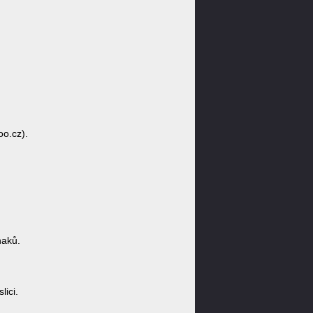
oo.cz).
naků.
ici.