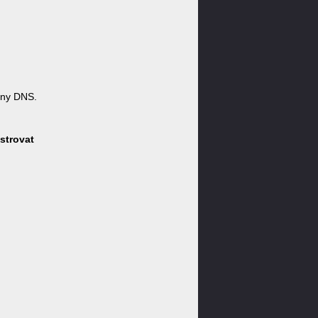
óny DNS.
strovat
: