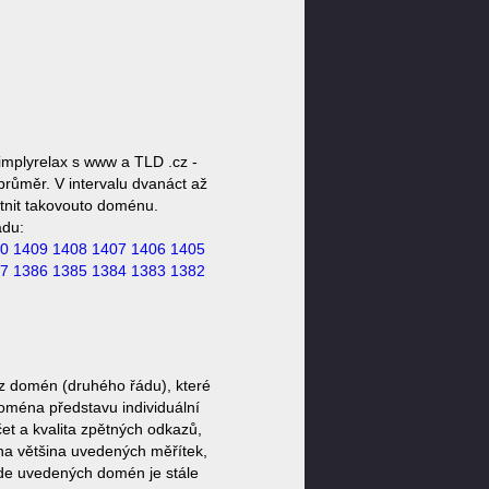
mplyrelax s www a TLD .cz -
průměr. V intervalu dvanáct až
stnit takovouto doménu.
ádu:
0
1409
1408
1407
1406
1405
7
1386
1385
1384
1383
1382
z domén (druhého řádu), které
doména představu individuální
et a kvalita zpětných odkazů,
ěna většina uvedených měřítek,
zde uvedených domén je stále