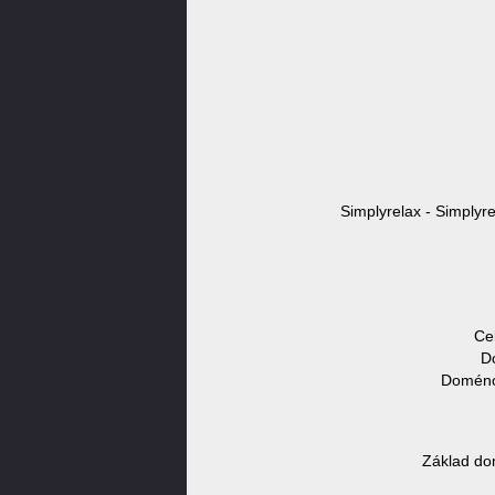
Simplyrelax - Simplyre
Ce
D
Doménov
Základ do