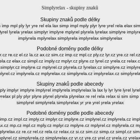
Simplyrelax - skupiny znaků
Skupiny znaků podle délky
m imp mpl ply lyr yre rel ela lax simp impl mply plyr lyre yrel rela elax si
yrel lyrela yrelax simplyr implyre mplyrel plyrela lyrelax simplyre implyr
implyrela mplyrelax simplyrela implyrelax simplyrelax
Podobné domény podle délky
yr.cz re.cz el.cz la.cz ax.cz sim.cz imp.cz mpl.cz ply.cz lyr.cz yre.cz rel.c
rela.cz elax.cz simpl.cz imply.cz mplyr.cz plyre.cz lyrel.cz yrela.cz relax
z simplyr.cz implyre.cz mplyrel.cz plyrela.cz lyrelax.cz simplyre.cz implyr
lyrel.cz implyrela.cz mplyrelax.cz simplyrela.cz implyrelax.cz simplyrel
Skupiny znaků podle abecedy
ply implyr implyre implyrel implyrela implyrelax la lax ly lyr lyre lyrel ly
lax pl ply plyr plyre plyrel plyrela plyrelax re rel rela relax si sim sim
simplyrel simplyrela simplyrelax yr yre yrel yrela yrelax
Podobné domény podle podle abecedy
imp.cz impl.cz imply.cz implyr.cz implyre.cz implyrel.cz implyrela.cz imply
relax.cz mp.cz mpl.cz mply.cz mplyr.cz mplyre.cz mplyrel.cz mplyrela.cz mpl
 plyrelax.cz re.cz rel.cz rela.cz relax.cz si.cz sim.cz simp.cz simpl.cz si
plyrel.cz simplyrela.cz simplyrelax.cz yr.cz yre.cz yrel.cz yrela.cz yrela