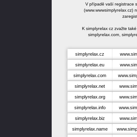
V případě vaší registrace
(www.wwwsimplyrelax.cz) ne
zaregis
K simplyrelax cz zvažte tak
simplyrelax.com, simplyre
simplyrelax.cz
www.sim
simplyrelax.eu
www.sim
simplyrelax.com
www.simp
simplyrelax.net
www.simp
simplyrelax.org
www.simp
simplyrelax.info
www.simp
simplyrelax.biz
www.simp
simplyrelax.name
www.simp