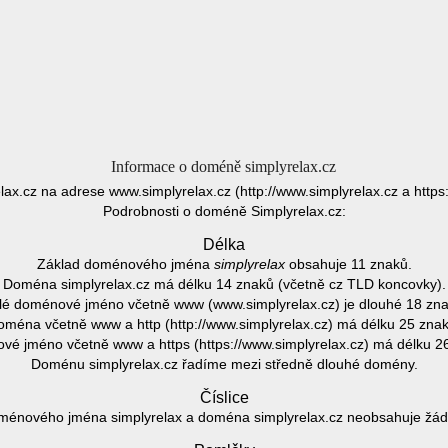
Informace o doméně simplyrelax.cz
lax.cz na adrese www.simplyrelax.cz (http://www.simplyrelax.cz a https
Podrobnosti o doméně Simplyrelax.cz:
Délka
Základ doménového jména
simplyrelax
obsahuje 11 znaků.
Doména simplyrelax.cz má délku 14 znaků (včetně cz TLD koncovky).
lé doménové jméno včetně www (www.simplyrelax.cz) je dlouhé 18 zna
oména včetně www a http (http://www.simplyrelax.cz) má délku 25 znak
é jméno včetně www a https (https://www.simplyrelax.cz) má délku 2
Doménu simplyrelax.cz řadíme mezi středně dlouhé domény.
Číslice
ménového jména simplyrelax a doména simplyrelax.cz neobsahuje žádno