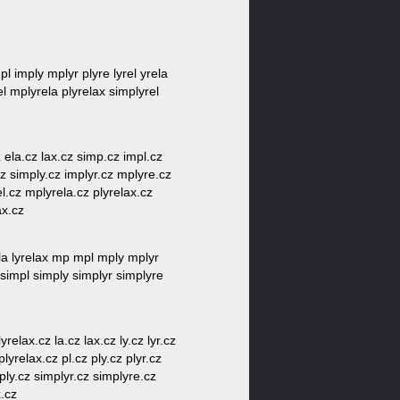
mpl imply mplyr plyre lyrel yrela
el mplyrela plyrelax simplyrel
z ela.cz lax.cz simp.cz impl.cz
.cz simply.cz implyr.cz mplyre.cz
el.cz mplyrela.cz plyrelax.cz
ax.cz
rela lyrelax mp mpl mply mplyr
p simpl simply simplyr simplyre
relax.cz la.cz lax.cz ly.cz lyr.cz
yrelax.cz pl.cz ply.cz plyr.cz
mply.cz simplyr.cz simplyre.cz
x.cz