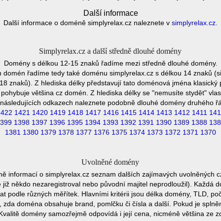
Další informace
Další informace o doméně simplyrelax.cz naleznete v
simplyrelax.cz
.
Simplyrelax.cz a další středně dlouhé domény
Domény s délkou 12-15 znaků řadíme mezi středně dlouhé domény.
h domén řadíme tedy také doménu simplyrelax.cz s délkou 14 znaků (si
8 znaků). Z hlediska délky představují tato doménová jména klasický 
pohybuje většina cz domén. Z hlediska délky se "nemusíte stydět" vla
následujících odkazech naleznete podobně dlouhé domény druhého ř
1422
1421
1420
1419
1418
1417
1416
1415
1414
1413
1412
1411
141
399
1398
1397
1396
1395
1394
1393
1392
1391
1390
1389
1388
138
1381
1380
1379
1378
1377
1376
1375
1374
1373
1372
1371
1370
Uvolněné domény
mě informací o simplyrelax.cz seznam dalších zajímavých uvolněných c
e již někdo nezaregistroval nebo původní majitel neprodloužil). Každá 
at podle různých měřítek. Hlavními kritérii jsou délka domény, TLD, poč
vu, zda doména obsahuje brand, pomlčku či čísla a další. Pokud je spln
Kvalitě domény samozřejmě odpovídá i její cena, nicméně většina ze 