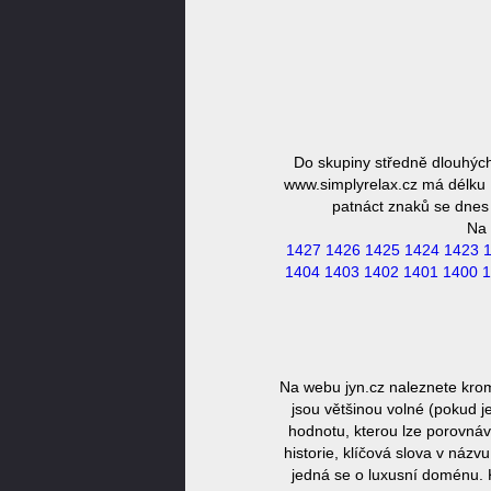
Do skupiny středně dlouhýc
www.simplyrelax.cz má délku 1
patnáct znaků se dnes 
Na 
1427
1426
1425
1424
1423
1404
1403
1402
1401
1400
1
Na webu jyn.cz naleznete kro
jsou většinou volné (pokud j
hodnotu, kterou lze porovnáv
historie, klíčová slova v náz
jedná se o luxusní doménu. 