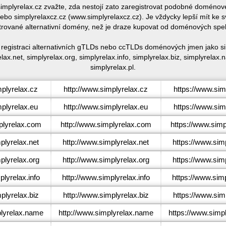
 simplyrelax.cz zvažte, zda nestojí zato zaregistrovat podobné doméno
bo simplyrelaxcz.cz (www.simplyrelaxcz.cz). Je vždycky lepší mít ke
trované alternativní domény, než je draze kupovat od doménových spe
é registraci alternativních gTLDs nebo ccTLDs doménových jmen jako sim
lax.net, simplyrelax.org, simplyrelax.info, simplyrelax.biz, simplyrelax
simplyrelax.pl.
plyrelax.cz
http://www.simplyrelax.cz
https://www.sim
plyrelax.eu
http://www.simplyrelax.eu
https://www.sim
lyrelax.com
http://www.simplyrelax.com
https://www.sim
lyrelax.net
http://www.simplyrelax.net
https://www.sim
lyrelax.org
http://www.simplyrelax.org
https://www.sim
lyrelax.info
http://www.simplyrelax.info
https://www.simp
lyrelax.biz
http://www.simplyrelax.biz
https://www.simp
lyrelax.name
http://www.simplyrelax.name
https://www.simp