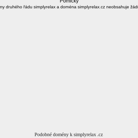
Pomlčky
y druhého řádu simplyrelax a doména simplyrelax.cz neobsahuje žá
Podobné domény k simplyrelax .cz