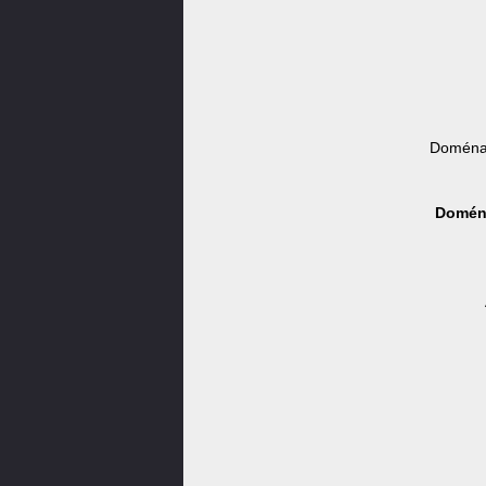
Doména 
Doména