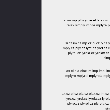
si im mp pl ly yr re el la ax si
relax simply implyr mplyre pl
si.cz im.cz mp.cz pl.cz ly.cz 
mply.cz plyr.cz lyre.cz yrel.cz 
plyrel.cz lyrela.cz yrelax.c
simp
ax el ela elax im imp impl im
mplyre mplyrel mplyrela mplyre
ax.cz el.cz ela.cz elax.cz im.cz 
lyre.cz lyrel.cz lyrela.cz ly
plyre.cz plyrel.cz plyrela.cz
sim