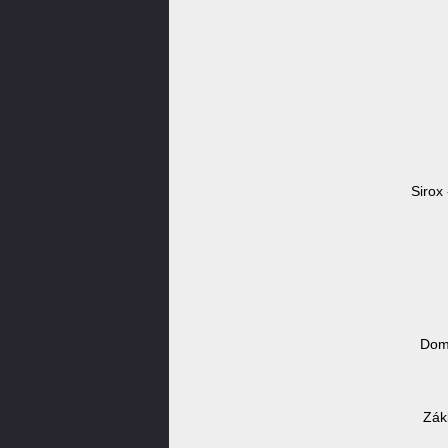
Sirox 
Domé
Zák