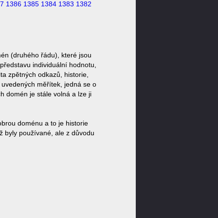
7
1386
1385
1384
1383
1382
én (druhého řádu), které jsou
představu individuální hodnotu,
ta zpětných odkazů, historie,
a uvedených měřítek, jedná se o
domén je stále volná a lze ji
brou doménu a to je historie
ž byly používané, ale z důvodu