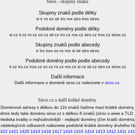
Sirox - skupiny znaků
Skupiny znaků podle délky
si ir ro ox sir iro rox siro irox sirox
Podobné domény podle délky
si.cz ir.cz ro.cz ox.cz sir.cz iro.cz rox.cz siro.cz irox.cz sirox.cz
Skupiny znaků podle abecedy
ir iro irox ox ro rox si sir siro sirox
Podobné domény podle podle abecedy
ir.cz iro.cz irox.cz ox.cz ro.cz rox.cz si.cz sir.cz siro.cz sirox.cz
Další informace
Další informace o doméně sirox.cz naleznete v
sirox.cz
.
Sirox.cz a další krátké domény
Doménové adresy s délkou do 11ti znaků řadíme mezi krátké domény.
díme tedy také doménu sirox.cz s délkou 8 znaků (sirox s www a TLD .
hlediska kvality o nejhodnotnější - nejlepší domény (čím kratší doména,
 následujících odkazech naleznete podobně krátké domény druhého řá
1422
1421
1420
1419
1418
1417
1416
1415
1414
1413
1412
1411
141