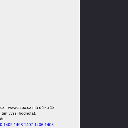
cz - www.sirox.cz má délku 12
 tím vyšší hodnota).
du:
0
1409
1408
1407
1406
1405