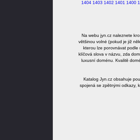
1404
1403
1402
1401
1400
1
Na webu jyn.cz naleznete kro
většinou volné (pokud je již n
kterou lze porovnávat podle 
klíčová slova v názvu, zda dom
luxusní doménu. Kvalitě domé
Katalog Jyn.cz obsahuje pou
spojená se zpětnými odkazy, k