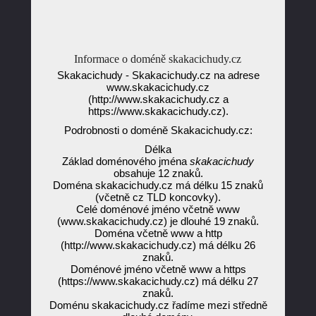
Informace o doméně skakacichudy.cz
Skakacichudy - Skakacichudy.cz na adrese
www.skakacichudy.cz
(http://www.skakacichudy.cz a
https://www.skakacichudy.cz).
Podrobnosti o doméně Skakacichudy.cz:
Délka
Základ doménového jména
skakacichudy
obsahuje 12 znaků.
Doména skakacichudy.cz má délku 15 znaků
(včetně cz TLD koncovky).
Celé doménové jméno včetně www
(www.skakacichudy.cz) je dlouhé 19 znaků.
Doména včetně www a http
(http://www.skakacichudy.cz) má délku 26
znaků.
Doménové jméno včetně www a https
(https://www.skakacichudy.cz) má délku 27
znaků.
Doménu skakacichudy.cz řadíme mezi středně