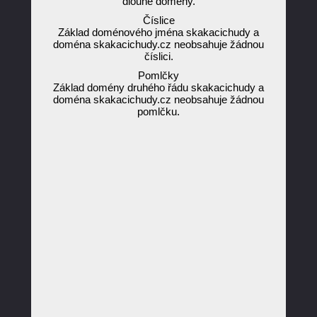
dlouhé domény.
Číslice
Základ doménového jména skakacichudy a
doména skakacichudy.cz neobsahuje žádnou
číslici.
Pomlčky
Základ domény druhého řádu skakacichudy a
doména skakacichudy.cz neobsahuje žádnou
pomlčku.