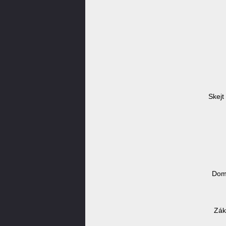
Skejt
Domé
Zák