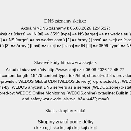
DNS záznamy skejt.cz
Aktuální >DNS záznamy k 06.08.2026 12:45:27:
skejt.cz [class] => IN [ttl] => 3599 [type] => NS [target] => ns.wedos.eu )
pe] => NS [target] => ns.wedos.com ) [2] => Array ( [host] => skejt.cz [clas
) [3] => Array ( [host] => skejt.cz [class] => IN [ttl] => 3599 [type] => N
Stavové kódy http://www.skejt.cz
Aktuální stavové kódy http://www.skejt.cz k 06.08.2026 12:45:27:
content-length: 18479 content-type: text/html; charset=utf-8 x-provi
provider: WEDOS Global CDN (WEDOS.delivery) x-protected-by: WEDO
ns-by: WEDOS anycast DNS servers as a service (WEDOS.zone) x-st
red-by: WEDOS Online Monitoring (WEDOS.online) x-tagline: Built in E
and safety worldwide. alt-svc: h3=":443"; ma=0
Skejt - skupiny znaků
Skupiny znaků podle délky
sk ke ej jt ske kej ejt skej kejt skejt