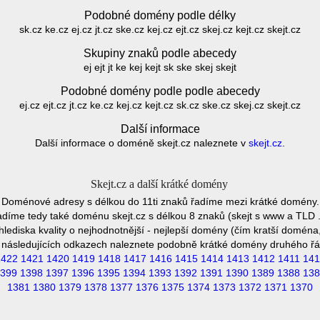
Podobné domény podle délky
sk.cz ke.cz ej.cz jt.cz ske.cz kej.cz ejt.cz skej.cz kejt.cz skejt.cz
Skupiny znaků podle abecedy
ej ejt jt ke kej kejt sk ske skej skejt
Podobné domény podle podle abecedy
ej.cz ejt.cz jt.cz ke.cz kej.cz kejt.cz sk.cz ske.cz skej.cz skejt.cz
Další informace
Další informace o doméně skejt.cz naleznete v
skejt.cz
.
Skejt.cz a další krátké domény
Doménové adresy s délkou do 11ti znaků řadíme mezi krátké domény.
díme tedy také doménu skejt.cz s délkou 8 znaků (skejt s www a TLD .
hlediska kvality o nejhodnotnější - nejlepší domény (čím kratší doména,
 následujících odkazech naleznete podobně krátké domény druhého řá
1422
1421
1420
1419
1418
1417
1416
1415
1414
1413
1412
1411
141
399
1398
1397
1396
1395
1394
1393
1392
1391
1390
1389
1388
138
1381
1380
1379
1378
1377
1376
1375
1374
1373
1372
1371
1370