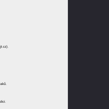
t.cz).
naků.
ici.