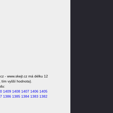
cz - www.skejt.cz má délku 12
 tím vyšší hodnota).
du:
0
1409
1408
1407
1406
1405
7
1386
1385
1384
1383
1382