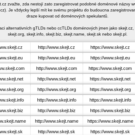
ejt.cz zvažte, zda nestojí zato zaregistrovat podobné doménové názvy 
.cz). Je vždycky lepší mít ke svému projektu do budoucna zaregistrovan
draze kupovat od doménových spekulantů.
traci alternativních gTLDs nebo ccTLDs doménových jmen jako skejt.cz, sk
skejt.org, skejt.info, skejt.biz, skejt.name, skejt.sk nebo skejt.pl.
ww.skejt.cz
http://www.skejt.cz
https://www.skejt.cz
ww.skejt.eu
http://www.skejt.eu
https://www.skejt.eu
w.skejt.com
http://www.skejt.com
https://www.skejt.com
w.skejt.net
http://www.skejt.net
https://www.skejt.net
w.skejt.org
http://www.skejt.org
https://www.skejt.org
w.skejt.info
http://www.skejt.info
https://www.skejt.info
ww.skejt.biz
http://www.skejt.biz
https://www.skejt.biz
w.skejt.name
http://www.skejt.name
https://www.skejt.name
ww.skejt.sk
http://www.skejt.sk
https://www.skejt.sk