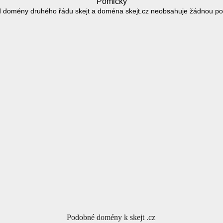
Pomlčky
d domény druhého řádu skejt a doména skejt.cz neobsahuje žádnou po
Podobné domény k skejt .cz