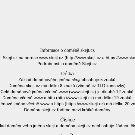
Informace o doméně skejt.cz
 - Skejt.cz na adrese www.skejt.cz (http://www.skejt.cz a https://www.skej
Podrobnosti o doméně Skejt.cz:
Délka
Základ doménového jména
skejt
obsahuje 5 znaků.
Doména skejt.cz má délku 8 znaků (včetně cz TLD koncovky).
Celé doménové jméno včetně www (www.skejt.cz) je dlouhé 12 znaků.
Doména včetně www a http (http://www.skejt.cz) má délku 19 znaků.
nové jméno včetně www a https (https://www.skejt.cz) má délku 20 z
Doménu skejt.cz řadíme mezi krátké domény.
Číslice
lad doménového jména skejt a doména skejt.cz neobsahuje žádnou čísl