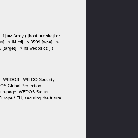
 [1] => Array ( [host] => skejt.cz
s] => IN [ttl] => 3599 [type] =>
S [target] => ns.wedos.cz ) )
der: WEDOS - WE DO Security
S Global Protection
atus-page: WEDOS Status
urope / EU, securing the future