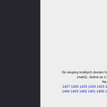
Do skupiny krátkých domén řa
znaků). Jedná se z 
Na
1427
1426
1425
1424
1423
1404
1403
1402
1401
1400
1