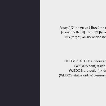
Array ( [0] => Array ( [host] => 
[class] => IN [ttl] => 3599 [ty
NS [target] => ns.wedos.net 
HTTP/1.1 401 Unauthorized 
(WEDOS.com) x-cdn-
(WEDOS.protection) x-d
(WEDOS.status.online) x-monito