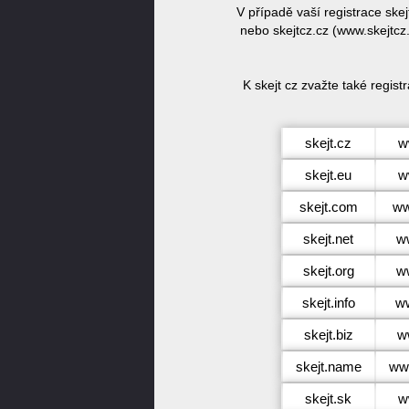
V případě vaší registrace sk
nebo skejtcz.cz (www.skejtcz
K skejt cz zvažte také regis
skejt.cz
w
skejt.eu
w
skejt.com
ww
skejt.net
ww
skejt.org
ww
skejt.info
ww
skejt.biz
w
skejt.name
ww
skejt.sk
w