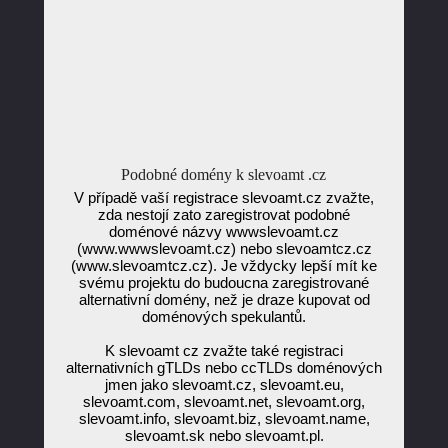
Podobné domény k slevoamt .cz
V případě vaší registrace slevoamt.cz zvažte,
zda nestojí zato zaregistrovat podobné
doménové názvy wwwslevoamt.cz
(www.wwwslevoamt.cz) nebo slevoamtcz.cz
(www.slevoamtcz.cz). Je vždycky lepší mít ke
svému projektu do budoucna zaregistrované
alternativní domény, než je draze kupovat od
doménových spekulantů.
K slevoamt cz zvažte také registraci
alternativních gTLDs nebo ccTLDs doménových
jmen jako slevoamt.cz, slevoamt.eu,
slevoamt.com, slevoamt.net, slevoamt.org,
slevoamt.info, slevoamt.biz, slevoamt.name,
slevoamt.sk nebo slevoamt.pl.