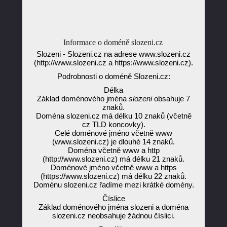
Informace o doméně slozeni.cz
Slozeni - Slozeni.cz na adrese www.slozeni.cz
(http://www.slozeni.cz a https://www.slozeni.cz).
Podrobnosti o doméně Slozeni.cz:
Délka
Základ doménového jména
slozeni
obsahuje 7
znaků.
Doména slozeni.cz má délku 10 znaků (včetně
cz TLD koncovky).
Celé doménové jméno včetně www
(www.slozeni.cz) je dlouhé 14 znaků.
Doména včetně www a http
(http://www.slozeni.cz) má délku 21 znaků.
Doménové jméno včetně www a https
(https://www.slozeni.cz) má délku 22 znaků.
Doménu slozeni.cz řadíme mezi krátké domény.
Číslice
Základ doménového jména slozeni a doména
slozeni.cz neobsahuje žádnou číslici.