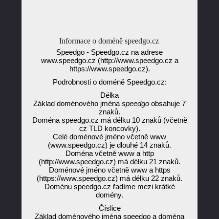
Informace o doméně speedgo.cz
Speedgo - Speedgo.cz na adrese
www.speedgo.cz (http://www.speedgo.cz a
https://www.speedgo.cz).
Podrobnosti o doméně Speedgo.cz:
Délka
Základ doménového jména
speedgo
obsahuje 7
znaků.
Doména speedgo.cz má délku 10 znaků (včetně
cz TLD koncovky).
Celé doménové jméno včetně www
(www.speedgo.cz) je dlouhé 14 znaků.
Doména včetně www a http
(http://www.speedgo.cz) má délku 21 znaků.
Doménové jméno včetně www a https
(https://www.speedgo.cz) má délku 22 znaků.
Doménu speedgo.cz řadíme mezi krátké
domény.
Číslice
Základ doménového jména speedgo a doména