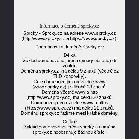
Informace o doméně sprcky.cz
Sprcky - Sprcky.cz na adrese www.sprcky.cz
(http://www.sprcky.cz a https://www.sprcky.cz).
Podrobnosti o doméně Sprcky.cz:
Délka
Základ doménového jména
sprcky
obsahuje 6
znaků.
Doména sprcky.cz má délku 9 znaků (včetně cz
TLD koncovky).
Celé doménové jméno včetně www
(www.sprcky.cz) je dlouhé 13 znaků.
Doména včetně www a http
(http://www.sprcky.cz) má délku 20 znaků.
Doménové jméno včetně www a https
(https://www.sprcky.cz) má délku 21 znaků.
Doménu sprcky.cz řadíme mezi krátké domény.
Číslice
Základ doménového jména sprcky a doména
sprcky.cz neobsahuje žádnou číslici.