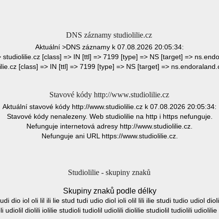
DNS záznamy studiolilie.cz
Aktuální >DNS záznamy k 07.08.2026 20:05:34:
> studiolilie.cz [class] => IN [ttl] => 7199 [type] => NS [target] => ns.endo
ilie.cz [class] => IN [ttl] => 7199 [type] => NS [target] => ns.endoraland
Stavové kódy http://www.studiolilie.cz
Aktuální stavové kódy http://www.studiolilie.cz k 07.08.2026 20:05:34:
Stavové kódy nenalezeny. Web studiolilie na http i https nefunguje.
Nefunguje internetová adresy http://www.studiolilie.cz.
Nefunguje ani URL https://www.studiolilie.cz.
Studiolilie - skupiny znaků
Skupiny znaků podle délky
udi dio iol oli lil ili lie stud tudi udio diol ioli olil lili ilie studi tudio udiol dioli
li udiolil diolili iolilie studioli tudiolil udiolili diolilie studiolil tudiolili udiolili