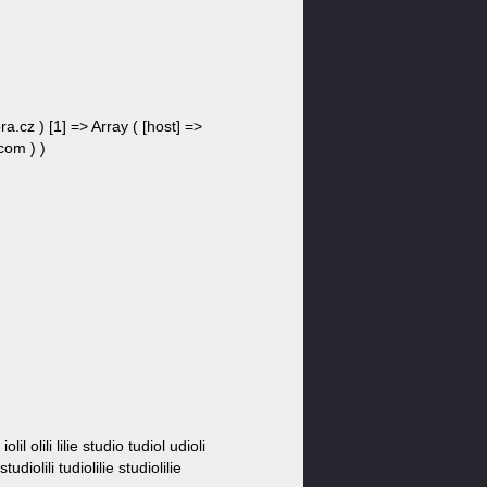
ra.cz ) [1] => Array ( [host] =>
.com ) )
 iolil olili lilie studio tudiol udioli
e studiolili tudiolilie studiolilie