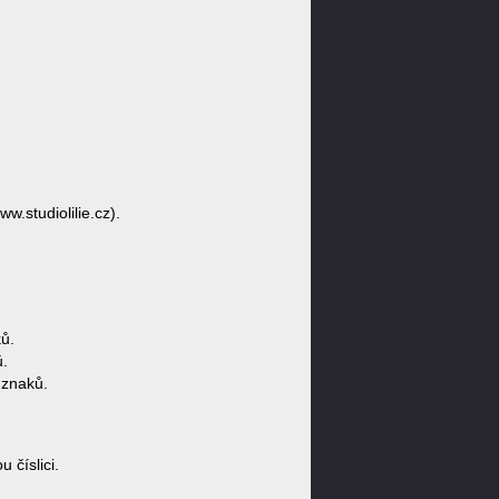
ww.studiolilie.cz).
ů.
ů.
 znaků.
 číslici.