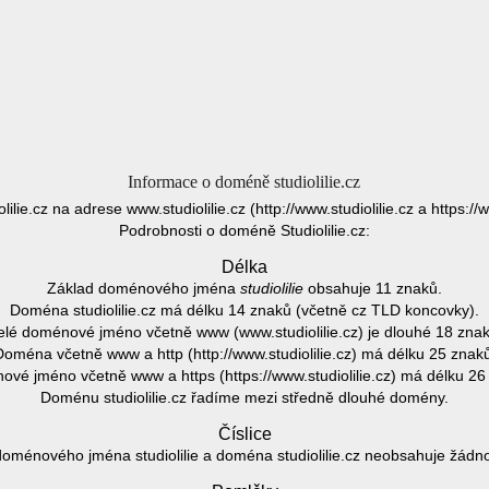
Informace o doméně studiolilie.cz
iolilie.cz na adrese www.studiolilie.cz (http://www.studiolilie.cz a https://w
Podrobnosti o doméně Studiolilie.cz:
Délka
Základ doménového jména
studiolilie
obsahuje 11 znaků.
Doména studiolilie.cz má délku 14 znaků (včetně cz TLD koncovky).
elé doménové jméno včetně www (www.studiolilie.cz) je dlouhé 18 znak
oména včetně www a http (http://www.studiolilie.cz) má délku 25 znak
vé jméno včetně www a https (https://www.studiolilie.cz) má délku 26
Doménu studiolilie.cz řadíme mezi středně dlouhé domény.
Číslice
oménového jména studiolilie a doména studiolilie.cz neobsahuje žádnou