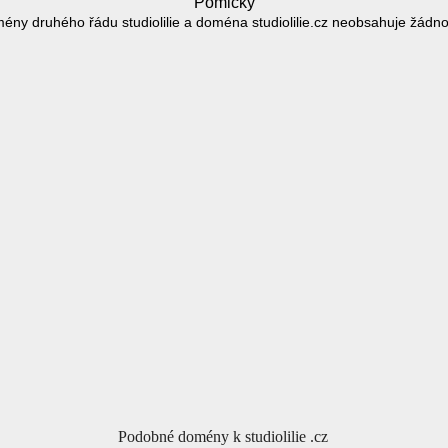
Pomlčky
ény druhého řádu studiolilie a doména studiolilie.cz neobsahuje žádn
Podobné domény k studiolilie .cz