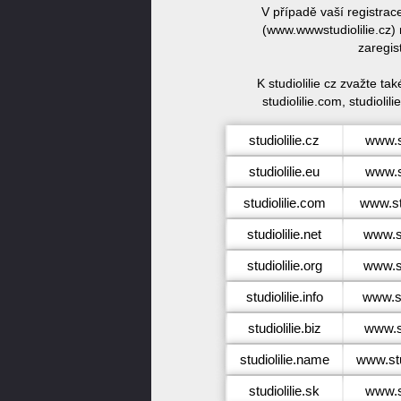
V případě vaší registrac
(www.wwwstudiolilie.cz) 
zaregis
K studiolilie cz zvažte ta
studiolilie.com, studiolilie
studiolilie.cz
www.st
studiolilie.eu
www.st
studiolilie.com
www.st
studiolilie.net
www.st
studiolilie.org
www.st
studiolilie.info
www.stu
studiolilie.biz
www.st
studiolilie.name
www.stu
studiolilie.sk
www.st