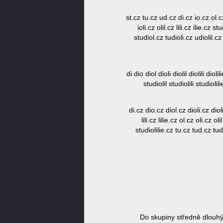
st.cz tu.cz ud.cz di.cz io.cz ol.cz
ioli.cz olil.cz lili.cz ilie.cz s
studiol.cz tudioli.cz udiolil.cz d
di dio diol dioli diolil diolili diolilie 
studiolil studiolili studiolil
di.cz dio.cz diol.cz dioli.cz diolil.c
lili.cz lilie.cz ol.cz oli.cz 
studiolilie.cz tu.cz tud.cz tud
Do skupiny středně dlouhý