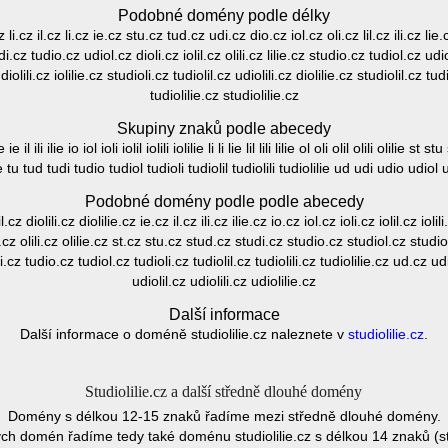
Podobné domény podle délky
 li.cz il.cz li.cz ie.cz stu.cz tud.cz udi.cz dio.cz iol.cz oli.cz lil.cz ili.cz li
tudi.cz tudio.cz udiol.cz dioli.cz iolil.cz olili.cz lilie.cz studio.cz tudiol.cz udiol
iolili.cz iolilie.cz studioli.cz tudiolil.cz udiolili.cz diolilie.cz studiolil.cz tudi
tudiolilie.cz studiolilie.cz
Skupiny znaků podle abecedy
ie il ili ilie io iol ioli iolil iolili iolilie li li lie lil lili lilie ol oli olil olili olili
ie tu tud tudi tudio tudiol tudioli tudiolil tudiolili tudiolilie ud udi udio udiol ud
Podobné domény podle podle abecedy
z diolili.cz diolilie.cz ie.cz il.cz ili.cz ilie.cz io.cz iol.cz ioli.cz iolil.cz iolili.
olil.cz olili.cz olilie.cz st.cz stu.cz stud.cz studi.cz studio.cz studiol.cz studiol
i.cz tudio.cz tudiol.cz tudioli.cz tudiolil.cz tudiolili.cz tudiolilie.cz ud.cz u
udiolil.cz udiolili.cz udiolilie.cz
Další informace
Další informace o doméně studiolilie.cz naleznete v
studiolilie.cz
.
Studiolilie.cz a další středně dlouhé domény
Domény s délkou 12-15 znaků řadíme mezi středně dlouhé domény.
ch domén řadíme tedy také doménu studiolilie.cz s délkou 14 znaků (stu