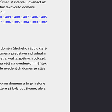
růměr. V intervalu dvanáct až
stnit takovouto doménu.
ádu:
0
1409
1408
1407
1406
1405
7
1386
1385
1384
1383
1382
z domén (druhého řádu), které
doména představu individuální
et a kvalita zpětných odkazů,
ěna většina uvedených měřítek,
zde uvedených domén je stále
brou doménu a to je historie
eré již byly používané, ale z