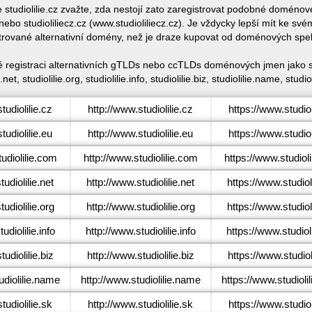
e studiolilie.cz zvažte, zda nestojí zato zaregistrovat podobné doménov
nebo studioliliecz.cz (www.studioliliecz.cz). Je vždycky lepší mít ke s
trované alternativní domény, než je draze kupovat od doménových spe
ké registraci alternativních gTLDs nebo ccTLDs doménových jmen jako stud
.net, studiolilie.org, studiolilie.info, studiolilie.biz, studiolilie.name, studio
udiolilie.cz
http://www.studiolilie.cz
https://www.studiol
udiolilie.eu
http://www.studiolilie.eu
https://www.studiol
udiolilie.com
http://www.studiolilie.com
https://www.studiol
udiolilie.net
http://www.studiolilie.net
https://www.studioli
udiolilie.org
http://www.studiolilie.org
https://www.studioli
diolilie.info
http://www.studiolilie.info
https://www.studioli
udiolilie.biz
http://www.studiolilie.biz
https://www.studioli
diolilie.name
http://www.studiolilie.name
https://www.studioli
udiolilie.sk
http://www.studiolilie.sk
https://www.studiol