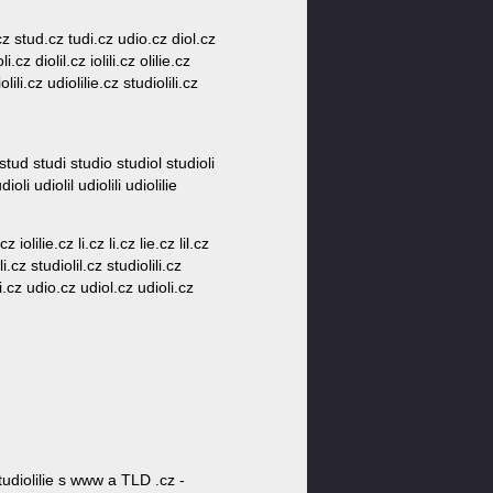
e.cz stud.cz tudi.cz udio.cz diol.cz
i.cz diolil.cz iolili.cz olilie.cz
olili.cz udiolilie.cz studiolili.cz
e st stu stud studi studio studiol studioli
ioli udiolil udiolili udiolilie
cz iolilie.cz li.cz li.cz lie.cz lil.cz
i.cz studiolil.cz studiolili.cz
di.cz udio.cz udiol.cz udioli.cz
diolilie s www a TLD .cz -