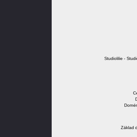
Studiolilie - Stud
C
D
Doméno
Základ d