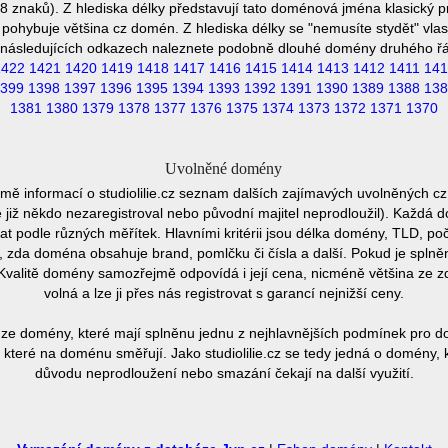
18 znaků). Z hlediska délky představují tato doménová jména klasický p
pohybuje většina cz domén. Z hlediska délky se "nemusíte stydět" vla
následujících odkazech naleznete podobně dlouhé domény druhého ř
1422
1421
1420
1419
1418
1417
1416
1415
1414
1413
1412
1411
141
399
1398
1397
1396
1395
1394
1393
1392
1391
1390
1389
1388
138
1381
1380
1379
1378
1377
1376
1375
1374
1373
1372
1371
1370
Uvolněné domény
mě informací o studiolilie.cz seznam dalších zajímavých uvolněných c
e již někdo nezaregistroval nebo původní majitel neprodloužil). Každá 
at podle různých měřítek. Hlavními kritérii jsou délka domény, TLD, poč
vu, zda doména obsahuje brand, pomlčku či čísla a další. Pokud je spln
Kvalitě domény samozřejmě odpovídá i její cena, nicméně většina ze 
volná a lze ji přes nás registrovat s garancí nejnižší ceny.
ze domény, které mají splněnu jednu z nejhlavnějších podmínek pro do
které na doménu směřují. Jako studiolilie.cz se tedy jedná o domény, kt
důvodu neprodloužení nebo smazání čekají na další využití.