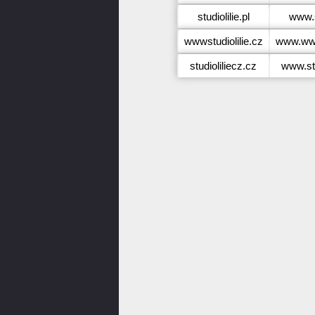
studiolilie.pl
www.st
wwwstudiolilie.cz
www.wwws
studioliliecz.cz
www.stu