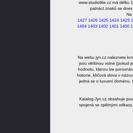
www.studiolilie.cz má délku 
patnáct znaků se dnes 
Na 
1427
1426
1425
1424
1423
1404
1403
1402
1401
1400
1
Na webu jyn.cz naleznete kro
jsou většinou volné (pokud j
hodnotu, kterou lze porovnáv
historie, klíčová slova v náz
jedná se o luxusní doménu. 
Katalog Jyn.cz obsahuje pou
spojená se zpětnými odkazy, 