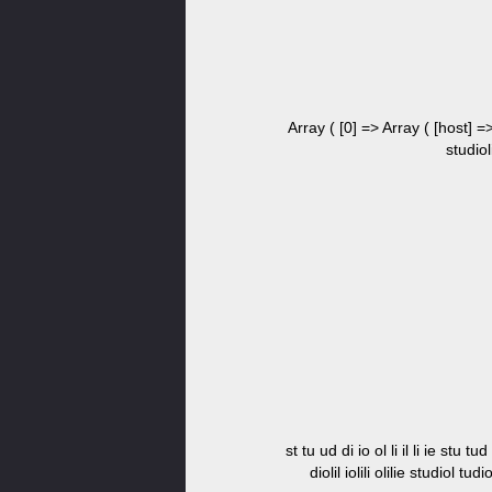
Array ( [0] => Array ( [host] =
studiol
st tu ud di io ol li il li ie stu tud 
diolil iolili olilie studiol tudio