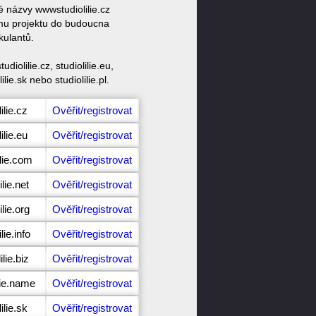
é názvy wwwstudiolilie.cz
vému projektu do budoucna
kulantů.
iolilie.cz, studiolilie.eu,
lilie.sk nebo studiolilie.pl.
ilie.cz
Ověřit/registrovat
ilie.eu
Ověřit/registrovat
ilie.com
Ověřit/registrovat
lie.net
Ověřit/registrovat
lie.org
Ověřit/registrovat
lie.info
Ověřit/registrovat
lie.biz
Ověřit/registrovat
lie.name
Ověřit/registrovat
ilie.sk
Ověřit/registrovat