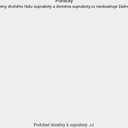
Pomlčky
ény druhého řádu supraboty a doména supraboty.cz neobsahuje žádn
Podobné domény k supraboty .cz