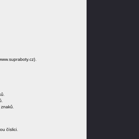
/www.supraboty.cz).
ků.
ů.
 znaků.
 číslici.