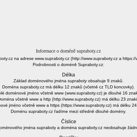
Informace o doméně supraboty.cz
oty.cz na adrese www.supraboty.cz (http://www.supraboty.cz a https:/
Podrobnosti o doméně Supraboty.cz:
Délka
Základ doménového jména
supraboty
obsahuje 9 znaků.
Doména supraboty.cz má délku 12 znaků (včetně cz TLD koncovky).
lé doménové jméno včetně www (www.supraboty.cz) je dlouhé 16 zna
oména včetně www a http (http://www.supraboty.cz) má délku 23 znak
vé jméno včetně www a https (https://www.supraboty.cz) má délku 24
Doménu supraboty.cz řadíme mezi středně dlouhé domény.
Číslice
oménového jména supraboty a doména supraboty.cz neobsahuje žádnou