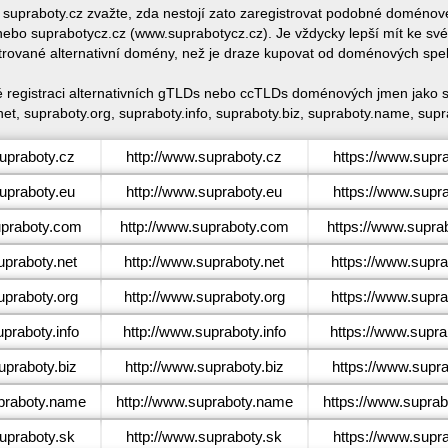
e supraboty.cz zvažte, zda nestojí zato zaregistrovat podobné domén
ebo suprabotycz.cz (www.suprabotycz.cz). Je vždycky lepší mít ke sv
trované alternativní domény, než je draze kupovat od doménových spe
é registraci alternativních gTLDs nebo ccTLDs doménových jmen jako s
et, supraboty.org, supraboty.info, supraboty.biz, supraboty.name, supr
praboty.cz
http://www.supraboty.cz
https://www.supr
praboty.eu
http://www.supraboty.eu
https://www.supr
praboty.com
http://www.supraboty.com
https://www.supra
praboty.net
http://www.supraboty.net
https://www.supra
praboty.org
http://www.supraboty.org
https://www.supra
praboty.info
http://www.supraboty.info
https://www.suprab
praboty.biz
http://www.supraboty.biz
https://www.supra
raboty.name
http://www.supraboty.name
https://www.supra
praboty.sk
http://www.supraboty.sk
https://www.supr