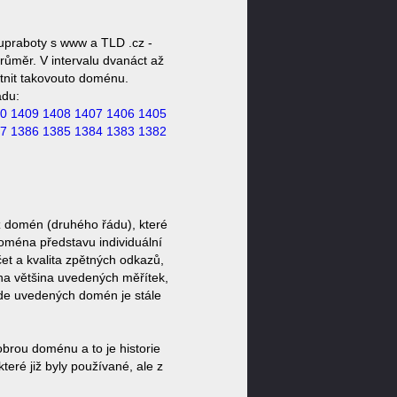
upraboty s www a TLD .cz -
růměr. V intervalu dvanáct až
stnit takovouto doménu.
ádu:
0
1409
1408
1407
1406
1405
7
1386
1385
1384
1383
1382
z domén (druhého řádu), které
doména představu individuální
et a kvalita zpětných odkazů,
ěna většina uvedených měřítek,
zde uvedených domén je stále
brou doménu a to je historie
eré již byly používané, ale z