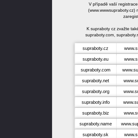
V případě vaší registrac
(www.wwwsupraboty.cz) n
zaregis
K supraboty cz zvažte tak
supraboty.com, supraboty.n
supraboty.cz
www.su
supraboty.eu
www.su
supraboty.com
www.su
supraboty.net
www.su
supraboty.org
www.su
supraboty.info
www.su
supraboty.biz
www.su
supraboty.name
www.sup
supraboty.sk
www.su