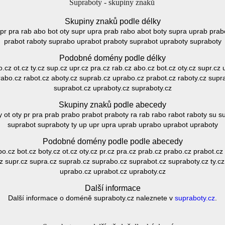
Supraboty - skupiny znaků
Skupiny znaků podle délky
 upr pra rab abo bot oty supr upra prab rabo abot boty supra uprab pra
prabot raboty suprabo uprabot praboty suprabot upraboty supraboty
Podobné domény podle délky
o.cz ot.cz ty.cz sup.cz upr.cz pra.cz rab.cz abo.cz bot.cz oty.cz supr.cz
rabo.cz rabot.cz aboty.cz suprab.cz uprabo.cz prabot.cz raboty.cz supr
suprabot.cz upraboty.cz supraboty.cz
Skupiny znaků podle abecedy
y ot oty pr pra prab prabo prabot praboty ra rab rabo rabot raboty su 
suprabot supraboty ty up upr upra uprab uprabo uprabot upraboty
Podobné domény podle podle abecedy
o.cz bot.cz boty.cz ot.cz oty.cz pr.cz pra.cz prab.cz prabo.cz prabot.cz
cz supr.cz supra.cz suprab.cz suprabo.cz suprabot.cz supraboty.cz ty.cz
uprabo.cz uprabot.cz upraboty.cz
Další informace
Další informace o doméně supraboty.cz naleznete v
supraboty.cz
.