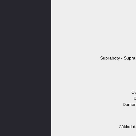
Supraboty - Suprab
Ce
D
Doméno
Základ d