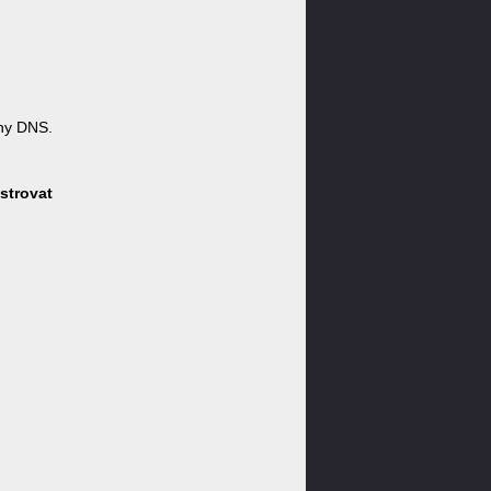
ny DNS.
strovat