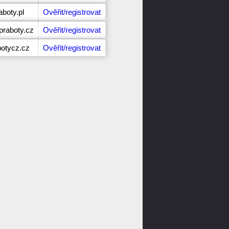
aboty.pl
Ověřit/registrovat
raboty.cz
Ověřit/registrovat
botycz.cz
Ověřit/registrovat