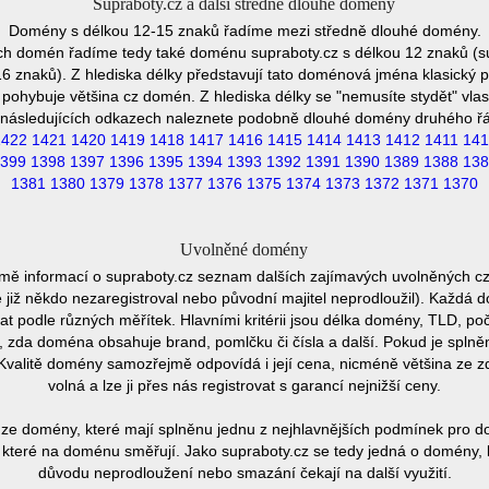
Supraboty.cz a další středně dlouhé domény
Domény s délkou 12-15 znaků řadíme mezi středně dlouhé domény.
ch domén řadíme tedy také doménu supraboty.cz s délkou 12 znaků (s
 znaků). Z hlediska délky představují tato doménová jména klasický p
pohybuje většina cz domén. Z hlediska délky se "nemusíte stydět" vla
následujících odkazech naleznete podobně dlouhé domény druhého ř
1422
1421
1420
1419
1418
1417
1416
1415
1414
1413
1412
1411
141
399
1398
1397
1396
1395
1394
1393
1392
1391
1390
1389
1388
138
1381
1380
1379
1378
1377
1376
1375
1374
1373
1372
1371
1370
Uvolněné domény
mě informací o supraboty.cz seznam dalších zajímavých uvolněných c
e již někdo nezaregistroval nebo původní majitel neprodloužil). Každá 
at podle různých měřítek. Hlavními kritérii jsou délka domény, TLD, poč
vu, zda doména obsahuje brand, pomlčku či čísla a další. Pokud je spln
Kvalitě domény samozřejmě odpovídá i její cena, nicméně většina ze 
volná a lze ji přes nás registrovat s garancí nejnižší ceny.
ze domény, které mají splněnu jednu z nejhlavnějších podmínek pro do
které na doménu směřují. Jako supraboty.cz se tedy jedná o domény, kt
důvodu neprodloužení nebo smazání čekají na další využití.