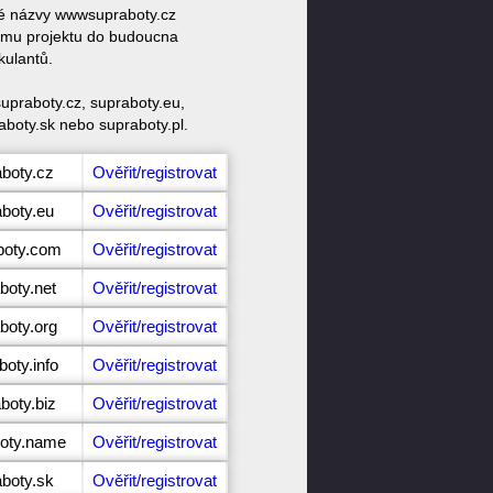
ové názvy wwwsupraboty.cz
ému projektu do budoucna
kulantů.
upraboty.cz, supraboty.eu,
aboty.sk nebo supraboty.pl.
aboty.cz
Ověřit/registrovat
aboty.eu
Ověřit/registrovat
boty.com
Ověřit/registrovat
boty.net
Ověřit/registrovat
boty.org
Ověřit/registrovat
oty.info
Ověřit/registrovat
boty.biz
Ověřit/registrovat
boty.name
Ověřit/registrovat
aboty.sk
Ověřit/registrovat