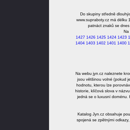
Do skupiny středně dlouhý
www.supraboty.cz má délku 16
patnáct znaků se dnes 
Na 
1427
1426
1425
1424
1423
1404
1403
1402
1401
1400
1
Na webu jyn.cz naleznete kro
jsou většinou volné (pokud j
hodnotu, kterou lze porovnáv
historie, klíčová slova v náz
jedná se o luxusní doménu. 
Katalog Jyn.cz obsahuje pou
spojená se zpětnými odkazy, 