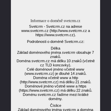
Informace o doméně svetcrm.cz
Svetcrm - Svetcrm.cz na adrese
www.svetcrm.cz (http://www.svetcrm.cz a
https://www.svetcrm.cz).
Podrobnosti o doméně Svetcrm.cz:
Délka
Základ doménového jména
svetcrm
obsahuje 7
znaků.
Doména svetcrm.cz má délku 10 znaků (včetně
cz TLD koncovky).
Celé doménové jméno včetně www
(www.svetcrm.cz) je dlouhé 14 znaků.
Doména včetně www a http
(http://www.svetcrm.cz) má délku 21 znaků.
Doménové jméno včetně www a https
(https://www.svetcrm.cz) má délku 22 znaků.
Doménu svetcrm.cz řadíme mezi krátké
domény.
Číslice
Základ doménového jména svetcrm a doména