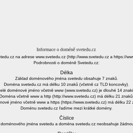
Informace o doméně svetedu.cz
tedu.cz na adrese www.svetedu.cz (http://www.svetedu.cz a https://ww
Podrobnosti o doméně Svetedu.cz:
Délka
Základ doménového jména
svetedu
obsahuje 7 znaků.
Doména svetedu.cz má délku 10 znaků (včetně cz TLD koncovky).
elé doménové jméno včetně www (www.svetedu.cz) je dlouhé 14 znak
Doména včetně www a http (http://www.svetedu.cz) má délku 21 znaků
ové jméno včetně www a https (https://www.svetedu.cz) má délku 22 
Doménu svetedu.cz řadíme mezi krátké domény.
Číslice
 doménového jména svetedu a doména svetedu.cz neobsahuje žádnou č