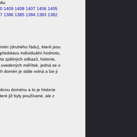
du:
0
1409
1408
1407
1406
1405
7
1386
1385
1384
1383
1382
mén (druhého řádu), které jsou
představu individuální hodnotu,
ta zpětných odkazů, historie,
a uvedených měřítek, jedná se o
domén je stále volná a lze ji
brou doménu a to je historie
ré již byly používané, ale z