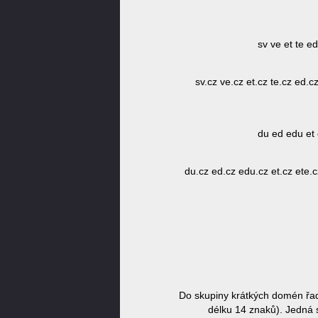
sv ve et te e
sv.cz ve.cz et.cz te.cz ed.c
du ed edu et 
du.cz ed.cz edu.cz et.cz ete.c
Do skupiny krátkých domén řa
délku 14 znaků). Jedná s