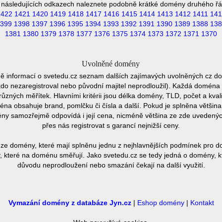
 následujících odkazech naleznete podobně krátké domény druhého řá
1422
1421
1420
1419
1418
1417
1416
1415
1414
1413
1412
1411
141
399
1398
1397
1396
1395
1394
1393
1392
1391
1390
1389
1388
138
1381
1380
1379
1378
1377
1376
1375
1374
1373
1372
1371
1370
Uvolněné domény
ě informací o svetedu.cz seznam dalších zajímavých uvolněných cz do
ěkdo nezaregistroval nebo původní majitel neprodloužil). Každá doména 
různých měřítek. Hlavními kritérii jsou délka domény, TLD, počet a kvali
éna obsahuje brand, pomlčku či čísla a další. Pokud je splněna většin
ny samozřejmě odpovídá i její cena, nicméně většina ze zde uvedených 
přes nás registrovat s garancí nejnižší ceny.
ze domény, které mají splněnu jednu z nejhlavnějších podmínek pro do
 které na doménu směřují. Jako svetedu.cz se tedy jedná o domény, kte
důvodu neprodloužení nebo smazání čekají na další využití.
Vymazání domény z databáze Jyn.cz
|
Eshop domény
|
Kontakt