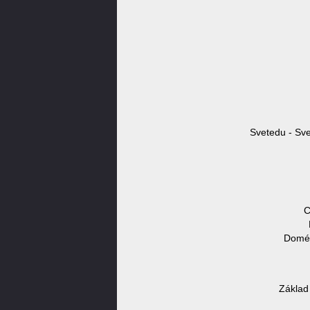
Svetedu - Sve
C
Domén
Základ