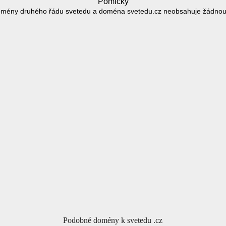
Pomlčky
omény druhého řádu svetedu a doména svetedu.cz neobsahuje žádnou
Podobné domény k svetedu .cz