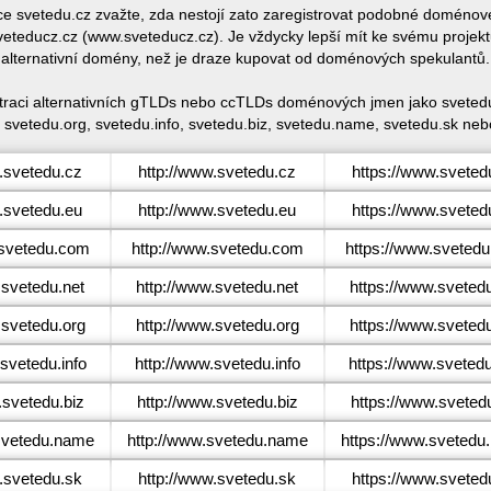
ace svetedu.cz zvažte, zda nestojí zato zaregistrovat podobné domén
teducz.cz (www.sveteducz.cz). Je vždycky lepší mít ke svému projek
alternativní domény, než je draze kupovat od doménových spekulantů.
straci alternativních gTLDs nebo ccTLDs doménových jmen jako sveted
 svetedu.org, svetedu.info, svetedu.biz, svetedu.name, svetedu.sk neb
svetedu.cz
http://www.svetedu.cz
https://www.sveted
svetedu.eu
http://www.svetedu.eu
https://www.sveted
svetedu.com
http://www.svetedu.com
https://www.sveted
svetedu.net
http://www.svetedu.net
https://www.svetedu
svetedu.org
http://www.svetedu.org
https://www.sveted
vetedu.info
http://www.svetedu.info
https://www.svetedu
svetedu.biz
http://www.svetedu.biz
https://www.svetedu
vetedu.name
http://www.svetedu.name
https://www.svetedu
svetedu.sk
http://www.svetedu.sk
https://www.sveted