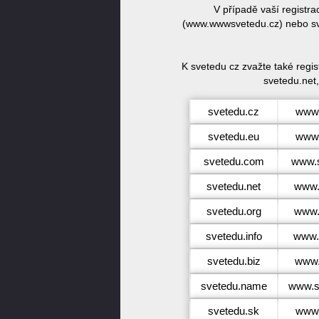
V případě vaší registr
(www.wwwsvetedu.cz) nebo sve
K svetedu cz zvažte také regi
svetedu.net,
svetedu.cz
www.
svetedu.eu
www.
svetedu.com
www.
svetedu.net
www.
svetedu.org
www.
svetedu.info
www.s
svetedu.biz
www.
svetedu.name
www.s
svetedu.sk
www.