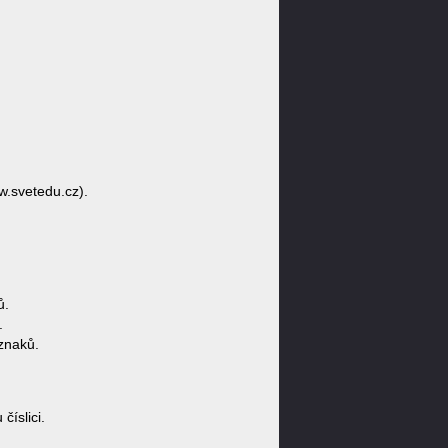
w.svetedu.cz).
ů.
.
znaků.
íslici.