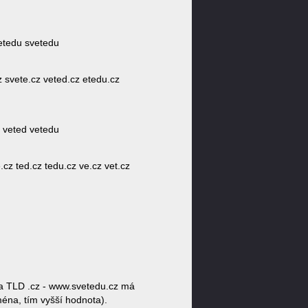
vetedu svetedu
cz svete.cz veted.cz etedu.cz
e veted vetedu
.cz ted.cz tedu.cz ve.cz vet.cz
a TLD .cz - www.svetedu.cz má
ména, tím vyšší hodnota).