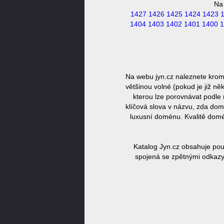
Na
1427
1426
1425
1424
1423
1404
1403
1402
1401
1400
1
Na webu jyn.cz naleznete krom
většinou volné (pokud je již n
kterou lze porovnávat podle 
klíčová slova v názvu, zda dom
luxusní doménu. Kvalitě domé
Katalog Jyn.cz obsahuje pou
spojená se zpětnými odkazy,