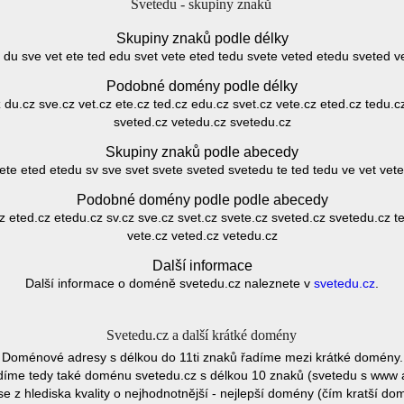
Svetedu - skupiny znaků
Skupiny znaků podle délky
d du sve vet ete ted edu svet vete eted tedu svete veted etedu sveted 
Podobné domény podle délky
z du.cz sve.cz vet.cz ete.cz ted.cz edu.cz svet.cz vete.cz eted.cz tedu.
sveted.cz vetedu.cz svetedu.cz
Skupiny znaků podle abecedy
ete eted etedu sv sve svet svete sveted svetedu te ted tedu ve vet vet
Podobné domény podle podle abecedy
z eted.cz etedu.cz sv.cz sve.cz svet.cz svete.cz sveted.cz svetedu.cz te
vete.cz veted.cz vetedu.cz
Další informace
Další informace o doméně svetedu.cz naleznete v
svetedu.cz
.
Svetedu.cz a další krátké domény
Doménové adresy s délkou do 11ti znaků řadíme mezi krátké domény.
díme tedy také doménu svetedu.cz s délkou 10 znaků (svetedu s www 
e z hlediska kvality o nejhodnotnější - nejlepší domény (čím kratší do