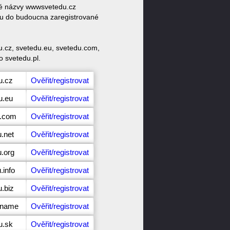
ové názvy wwwsvetedu.cz
tu do budoucna zaregistrované
u.cz, svetedu.eu, svetedu.com,
o svetedu.pl.
u.cz
Ověřit/registrovat
u.eu
Ověřit/registrovat
u.com
Ověřit/registrovat
.net
Ověřit/registrovat
u.org
Ověřit/registrovat
.info
Ověřit/registrovat
.biz
Ověřit/registrovat
.name
Ověřit/registrovat
u.sk
Ověřit/registrovat