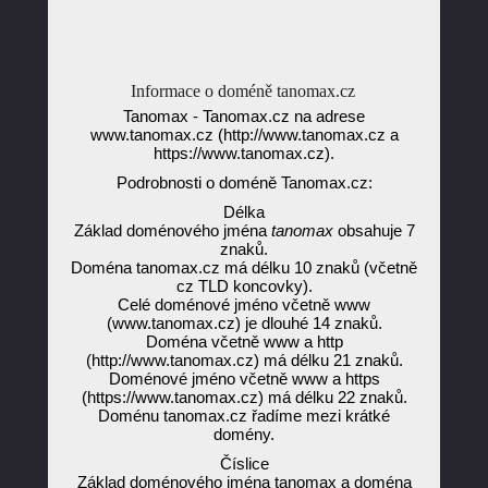
Informace o doméně tanomax.cz
Tanomax - Tanomax.cz na adrese
www.tanomax.cz (http://www.tanomax.cz a
https://www.tanomax.cz).
Podrobnosti o doméně Tanomax.cz:
Délka
Základ doménového jména
tanomax
obsahuje 7
znaků.
Doména tanomax.cz má délku 10 znaků (včetně
cz TLD koncovky).
Celé doménové jméno včetně www
(www.tanomax.cz) je dlouhé 14 znaků.
Doména včetně www a http
(http://www.tanomax.cz) má délku 21 znaků.
Doménové jméno včetně www a https
(https://www.tanomax.cz) má délku 22 znaků.
Doménu tanomax.cz řadíme mezi krátké
domény.
Číslice
Základ doménového jména tanomax a doména