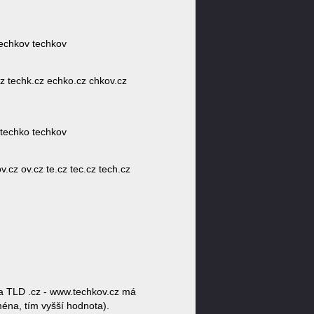
 echkov techkov
cz techk.cz echko.cz chkov.cz
 techko techkov
.cz ov.cz te.cz tec.cz tech.cz
a TLD .cz - www.techkov.cz má
ména, tím vyšší hodnota).