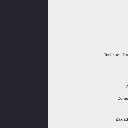
Techkov - Te
C
Domén
Základ