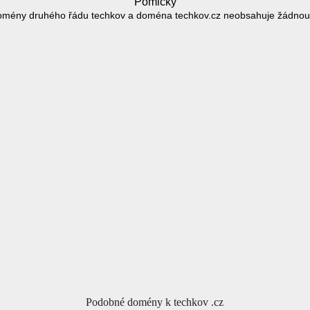
Pomlčky
omény druhého řádu techkov a doména techkov.cz neobsahuje žádnou
Podobné domény k techkov .cz