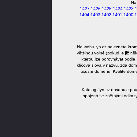
Na
1427
1426
1425
1424
1423
1404
1403
1402
1401
1400
1
Na webu jyn.cz naleznete krom
většinou volné (pokud je již n
kterou lze porovnávat podle 
klíčová slova v názvu, zda dom
luxusní doménu. Kvalitě domé
Katalog Jyn.cz obsahuje pou
spojená se zpětnými odkazy,