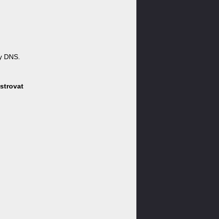
y DNS.
strovat