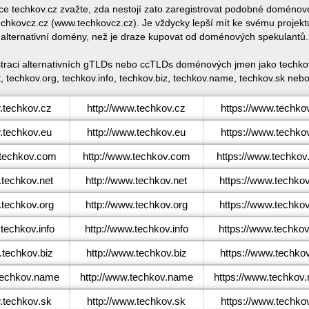
ace techkov.cz zvažte, zda nestojí zato zaregistrovat podobné domén
hkovcz.cz (www.techkovcz.cz). Je vždycky lepší mít ke svému projek
alternativní domény, než je draze kupovat od doménových spekulantů.
istraci alternativních gTLDs nebo ccTLDs doménových jmen jako techkov
, techkov.org, techkov.info, techkov.biz, techkov.name, techkov.sk nebo
techkov.cz
http://www.techkov.cz
https://www.techko
techkov.eu
http://www.techkov.eu
https://www.techko
techkov.com
http://www.techkov.com
https://www.techko
techkov.net
http://www.techkov.net
https://www.techkov
techkov.org
http://www.techkov.org
https://www.techkov
techkov.info
http://www.techkov.info
https://www.techkov
techkov.biz
http://www.techkov.biz
https://www.techkov
echkov.name
http://www.techkov.name
https://www.techkov
techkov.sk
http://www.techkov.sk
https://www.techko