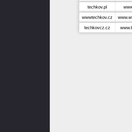
techkov.pl
www.
wwwtechkov.cz
www.w
techkovcz.cz
www.t