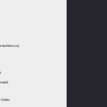
.techkov.cz).
ů.
.
znaků.
íslici.