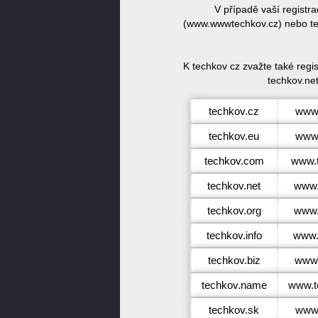
V případě vaší registr
(www.wwwtechkov.cz) nebo tec
K techkov cz zvažte také reg
techkov.net
techkov.cz
www.
techkov.eu
www.
techkov.com
www.
techkov.net
www.
techkov.org
www.
techkov.info
www.
techkov.biz
www.
techkov.name
www.t
techkov.sk
www.