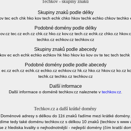
Techkov - skupiny znaků
Skupiny znaků podle délky
 ov tec ech chk hko kov tech echk chko hkov techk echko chkov techko
Podobné domény podle délky
z ov.cz tec.cz ech.cz chk.cz hko.cz kov.cz tech.cz echk.cz chko.cz hkov.
techko.cz echkov.cz techkov.cz
Skupiny znaků podle abecedy
kov ec ech echk echko echkov hk hko hkov ko kov ov te tec tech techk
Podobné domény podle podle abecedy
 ec.cz ech.cz echk.cz echko.cz echkov.cz hk.cz hko.cz hkov.cz ko.cz kov
techk.cz techko.cz techkov.cz
Další informace
Další informace o doméně techkov.cz naleznete v
techkov.cz
.
Techkov.cz a další krátké domény
Doménové adresy s délkou do 11ti znaků řadíme mezi krátké domény.
díme tedy také doménu techkov.cz s délkou 10 znaků (techkov s www 
e z hlediska kvality o nejhodnotnější - nejlepší domény (čím kratší do