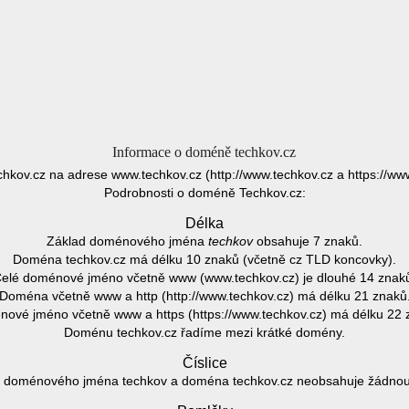
Informace o doméně techkov.cz
chkov.cz na adrese www.techkov.cz (http://www.techkov.cz a https://www
Podrobnosti o doméně Techkov.cz:
Délka
Základ doménového jména
techkov
obsahuje 7 znaků.
Doména techkov.cz má délku 10 znaků (včetně cz TLD koncovky).
elé doménové jméno včetně www (www.techkov.cz) je dlouhé 14 znak
Doména včetně www a http (http://www.techkov.cz) má délku 21 znaků
ové jméno včetně www a https (https://www.techkov.cz) má délku 22 
Doménu techkov.cz řadíme mezi krátké domény.
Číslice
 doménového jména techkov a doména techkov.cz neobsahuje žádnou č