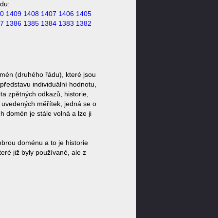
du:
0
1409
1408
1407
1406
1405
7
1386
1385
1384
1383
1382
mén (druhého řádu), které jsou
představu individuální hodnotu,
ta zpětných odkazů, historie,
a uvedených měřítek, jedná se o
domén je stále volná a lze ji
brou doménu a to je historie
ré již byly používané, ale z