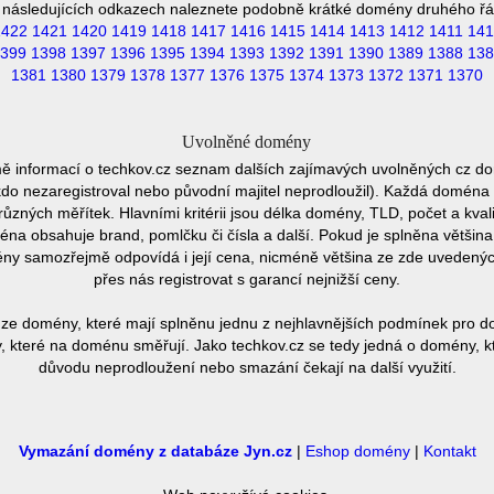
 následujících odkazech naleznete podobně krátké domény druhého řá
1422
1421
1420
1419
1418
1417
1416
1415
1414
1413
1412
1411
141
399
1398
1397
1396
1395
1394
1393
1392
1391
1390
1389
1388
138
1381
1380
1379
1378
1377
1376
1375
1374
1373
1372
1371
1370
Uvolněné domény
ě informací o techkov.cz seznam dalších zajímavých uvolněných cz do
ěkdo nezaregistroval nebo původní majitel neprodloužil). Každá doména 
různých měřítek. Hlavními kritérii jsou délka domény, TLD, počet a kvali
éna obsahuje brand, pomlčku či čísla a další. Pokud je splněna většin
ny samozřejmě odpovídá i její cena, nicméně většina ze zde uvedených 
přes nás registrovat s garancí nejnižší ceny.
ze domény, které mají splněnu jednu z nejhlavnějších podmínek pro do
 které na doménu směřují. Jako techkov.cz se tedy jedná o domény, kte
důvodu neprodloužení nebo smazání čekají na další využití.
Vymazání domény z databáze Jyn.cz
|
Eshop domény
|
Kontakt