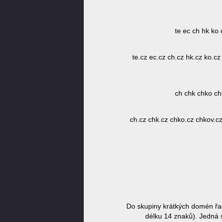
te ec ch hk ko
te.cz ec.cz ch.cz hk.cz ko.c
ch chk chko ch
ch.cz chk.cz chko.cz chkov.cz
Do skupiny krátkých domén řa
délku 14 znaků). Jedná s