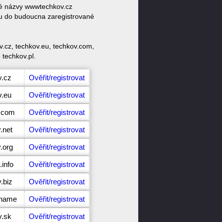
ové názvy wwwtechkov.cz
tu do budoucna zaregistrované
.cz, techkov.eu, techkov.com,
 techkov.pl.
v.cz
Ověřit/registrovat
v.eu
Ověřit/registrovat
v.com
Ověřit/registrovat
.net
Ověřit/registrovat
.org
Ověřit/registrovat
.info
Ověřit/registrovat
.biz
Ověřit/registrovat
.name
Ověřit/registrovat
v.sk
Ověřit/registrovat