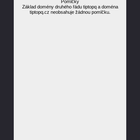
Pomlčky
Základ domény druhého řádu tiptopq a doména
tiptopq.cz neobsahuje žádnou pomlčku.