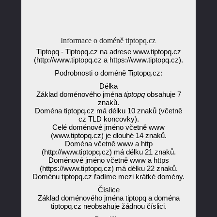
Informace o doméně tiptopq.cz
Tiptopq - Tiptopq.cz na adrese www.tiptopq.cz
(http://www.tiptopq.cz a https://www.tiptopq.cz).
Podrobnosti o doméně Tiptopq.cz:
Délka
Základ doménového jména
tiptopq
obsahuje 7
znaků.
Doména tiptopq.cz má délku 10 znaků (včetně
cz TLD koncovky).
Celé doménové jméno včetně www
(www.tiptopq.cz) je dlouhé 14 znaků.
Doména včetně www a http
(http://www.tiptopq.cz) má délku 21 znaků.
Doménové jméno včetně www a https
(https://www.tiptopq.cz) má délku 22 znaků.
Doménu tiptopq.cz řadíme mezi krátké domény.
Číslice
Základ doménového jména tiptopq a doména
tiptopq.cz neobsahuje žádnou číslici.