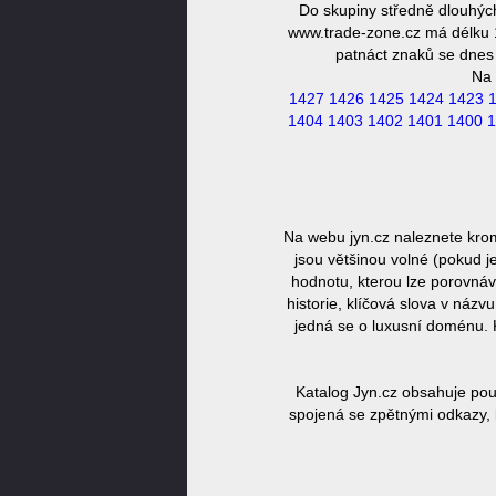
Do skupiny středně dlouhýc
www.trade-zone.cz má délku 1
patnáct znaků se dnes 
Na 
1427
1426
1425
1424
1423
1404
1403
1402
1401
1400
1
Na webu jyn.cz naleznete kro
jsou většinou volné (pokud j
hodnotu, kterou lze porovnáv
historie, klíčová slova v náz
jedná se o luxusní doménu. 
Katalog Jyn.cz obsahuje pou
spojená se zpětnými odkazy, 