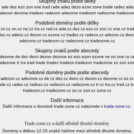
Skupiny znaků podle délky
rad ade dez ezo zon one trad rade adez dezo ezon zone trade radez ad
adezon dezone tradezo radezon adezone tradezon radezone tradezon
Podobné domény podle délky
z zo.cz on.cz ne.cz tra.cz rad.cz ade.cz dez.cz ezo.cz zon.cz one.cz tr
dez.cz adezo.cz dezon.cz ezone.cz tradez.cz radezo.cz adezon.cz dez
adezone.cz tradezon.cz radezone.cz tradezone.cz
Skupiny znaků podle abecedy
dezone de dez dezo dezon dezone ez ezo ezon ezone ne on one ra ra
adezone tr tra trad trade tradez tradezo tradezon tradezone zo zon zo
Podobné domény podle podle abecedy
 adezon.cz adezone.cz de.cz dez.cz dezo.cz dezon.cz dezone.cz ez.cz
ade.cz radez.cz radezo.cz radezon.cz radezone.cz tr.cz tra.cz trad.cz t
tradezon.cz tradezone.cz zo.cz zon.cz zone.cz
Další informace
Další informace o doméně trade-zone.cz naleznete v
trade-zone.cz
.
Trade-zone.cz a další středně dlouhé domény
Domény s délkou 12-15 znaků řadíme mezi středně dlouhé domény.