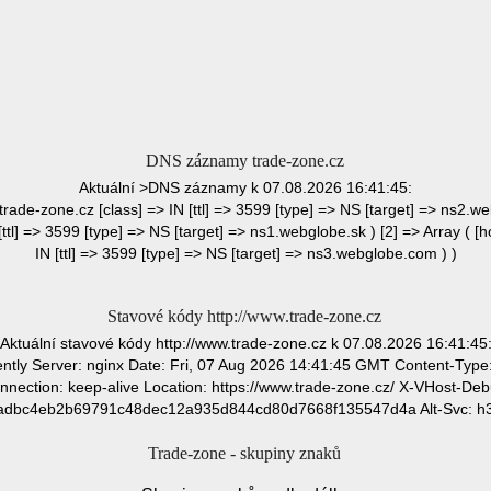
DNS záznamy trade-zone.cz
Aktuální >DNS záznamy k 07.08.2026 16:41:45:
 trade-zone.cz [class] => IN [ttl] => 3599 [type] => NS [target] => ns2.we
[ttl] => 3599 [type] => NS [target] => ns1.webglobe.sk ) [2] => Array ( [h
IN [ttl] => 3599 [type] => NS [target] => ns3.webglobe.com ) )
Stavové kódy http://www.trade-zone.cz
Aktuální stavové kódy http://www.trade-zone.cz k 07.08.2026 16:41:45
ly Server: nginx Date: Fri, 07 Aug 2026 14:41:45 GMT Content-Type: 
nnection: keep-alive Location: https://www.trade-zone.cz/ X-VHost-Deb
dbc4eb2b69791c48dec12a935d844cd80d7668f135547d4a Alt-Svc: h3
Trade-zone - skupiny znaků