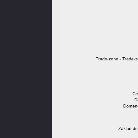
Trade-zone - Trade-z
Ce
D
Doménov
Základ do