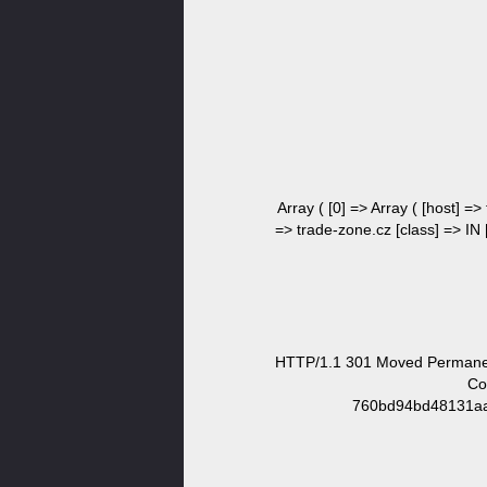
Array ( [0] => Array ( [host] =>
=> trade-zone.cz [class] => IN 
HTTP/1.1 301 Moved Permanent
Co
760bd94bd48131aa