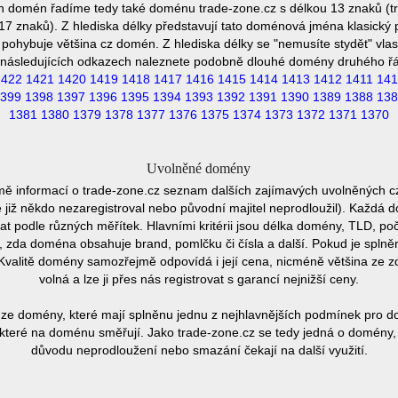
h domén řadíme tedy také doménu trade-zone.cz s délkou 13 znaků (t
7 znaků). Z hlediska délky představují tato doménová jména klasický p
pohybuje většina cz domén. Z hlediska délky se "nemusíte stydět" vla
následujících odkazech naleznete podobně dlouhé domény druhého ř
1422
1421
1420
1419
1418
1417
1416
1415
1414
1413
1412
1411
141
399
1398
1397
1396
1395
1394
1393
1392
1391
1390
1389
1388
138
1381
1380
1379
1378
1377
1376
1375
1374
1373
1372
1371
1370
Uvolněné domény
mě informací o trade-zone.cz seznam dalších zajímavých uvolněných c
e již někdo nezaregistroval nebo původní majitel neprodloužil). Každá 
at podle různých měřítek. Hlavními kritérii jsou délka domény, TLD, poč
vu, zda doména obsahuje brand, pomlčku či čísla a další. Pokud je spln
Kvalitě domény samozřejmě odpovídá i její cena, nicméně většina ze 
volná a lze ji přes nás registrovat s garancí nejnižší ceny.
ze domény, které mají splněnu jednu z nejhlavnějších podmínek pro do
které na doménu směřují. Jako trade-zone.cz se tedy jedná o domény, kt
důvodu neprodloužení nebo smazání čekají na další využití.