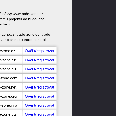
ové názvy wwwtrade-zone.cz
svému projektu do budoucna
kulantů.
-zone.cz, trade-zone.eu, trade-
-zone.sk nebo trade-zone.pl.
dezone.cz
Ověřit/registrovat
e-zone.cz
Ověřit/registrovat
e-zone.eu
Ověřit/registrovat
e-zone.com
Ověřit/registrovat
e-zone.net
Ověřit/registrovat
e-zone.org
Ověřit/registrovat
-zone.info
Ověřit/registrovat
e-zone.biz
Ověřit/registrovat