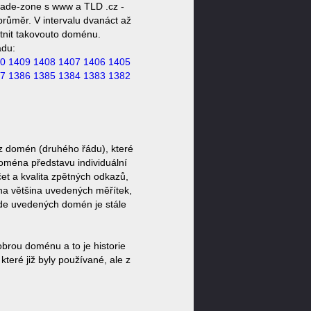
rade-zone s www a TLD .cz -
růměr. V intervalu dvanáct až
stnit takovouto doménu.
ádu:
0
1409
1408
1407
1406
1405
7
1386
1385
1384
1383
1382
z domén (druhého řádu), které
doména představu individuální
et a kvalita zpětných odkazů,
ěna většina uvedených měřítek,
zde uvedených domén je stále
brou doménu a to je historie
eré již byly používané, ale z