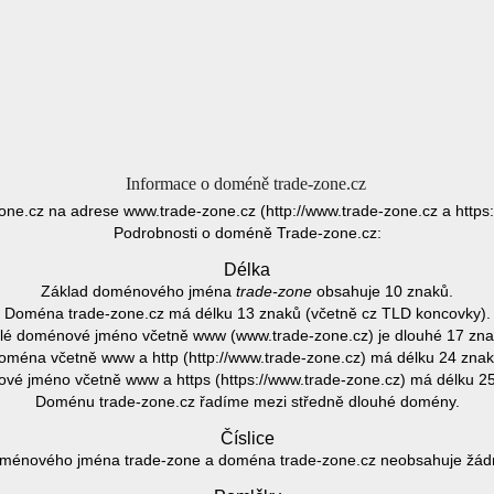
Informace o doméně trade-zone.cz
one.cz na adrese www.trade-zone.cz (http://www.trade-zone.cz a https:
Podrobnosti o doméně Trade-zone.cz:
Délka
Základ doménového jména
trade-zone
obsahuje 10 znaků.
Doména trade-zone.cz má délku 13 znaků (včetně cz TLD koncovky).
lé doménové jméno včetně www (www.trade-zone.cz) je dlouhé 17 zna
oména včetně www a http (http://www.trade-zone.cz) má délku 24 znak
é jméno včetně www a https (https://www.trade-zone.cz) má délku 2
Doménu trade-zone.cz řadíme mezi středně dlouhé domény.
Číslice
ménového jména trade-zone a doména trade-zone.cz neobsahuje žádno