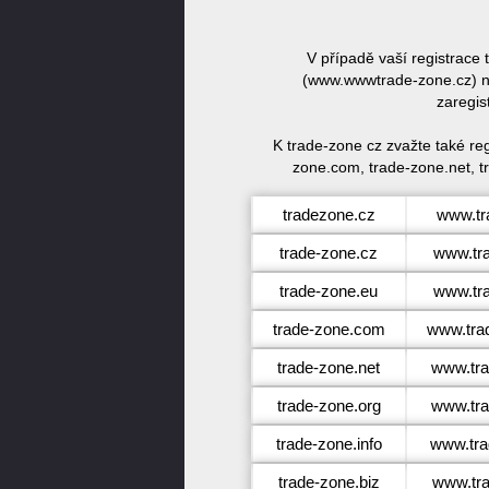
V případě vaší registrace
(www.wwwtrade-zone.cz) ne
zaregis
K trade-zone cz zvažte také re
zone.com, trade-zone.net, t
tradezone.cz
www.tr
trade-zone.cz
www.tr
trade-zone.eu
www.tr
trade-zone.com
www.tra
trade-zone.net
www.tra
trade-zone.org
www.tra
trade-zone.info
www.tra
trade-zone.biz
www.tra