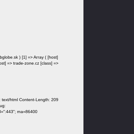
bglobe.sk ) [1] => Array ( [host]
ost] => trade-zone.cz [class] =>
:
text/html Content-Length: 209
ug:
=":443"; ma=86400