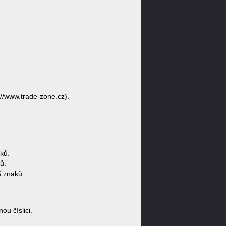
//www.trade-zone.cz).
ků.
ů.
5 znaků.
u číslici.