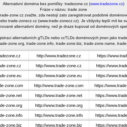
Alternativní doména bez pomlčky: tradezone.cz (
www.tradezone.cz
)
Fráze v názvu: trade zone
 trade-zone.cz zvažte, zda nestojí zato zaregistrovat podobné domén
bo trade-zonecz.cz (www.trade-zonecz.cz). Je vždycky lepší mít ke 
trované alternativní domény, než je draze kupovat od doménových spe
gistraci alternativních gTLDs nebo ccTLDs doménových jmen jako trade
rade-zone.org, trade-zone.info, trade-zone.biz, trade-zone.name, trade
adezone.cz
http://www.tradezone.cz
https://www.tra
ade-zone.cz
http://www.trade-zone.cz
https://www.trad
ade-zone.eu
http://www.trade-zone.eu
https://www.trad
de-zone.com
http://www.trade-zone.com
https://www.trad
de-zone.net
http://www.trade-zone.net
https://www.trad
de-zone.org
http://www.trade-zone.org
https://www.trad
de-zone.info
http://www.trade-zone.info
https://www.trade
de-zone.biz
http://www.trade-zone.biz
https://www.trad